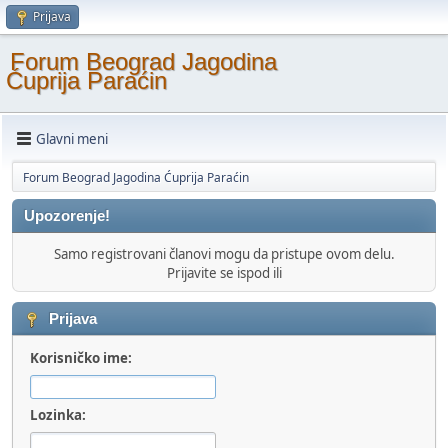
Prijava
Forum Beograd Jagodina
Ćuprija Paraćin
Glavni meni
Forum Beograd Jagodina Ćuprija Paraćin
Upozorenje!
Samo registrovani članovi mogu da pristupe ovom delu.
Prijavite se ispod ili
Prijava
Korisničko ime:
Lozinka: