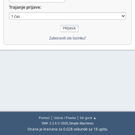
Trajanje prijave:
Zaboravili ste lozinku?
|
|
Pomoć
Uslovi i Pravila
Idi gore ▲
,
SMF 2.1.6 © 2025
Simple Machines
Strana je kreirana za 0.028 sekunde sa 18 upita.