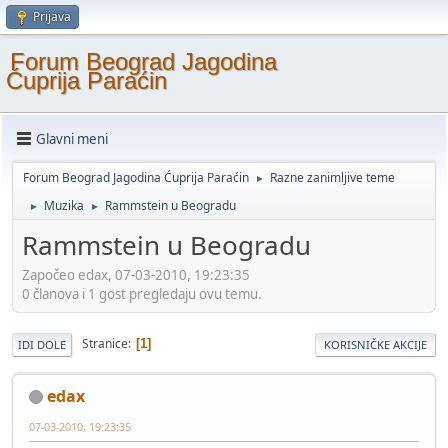
Prijava
Forum Beograd Jagodina
Ćuprija Paraćin
Glavni meni
Forum Beograd Jagodina Ćuprija Paraćin
Razne zanimljive teme
►
Muzika
Rammstein u Beogradu
►
►
Rammstein u Beogradu
Započeo edax, 07-03-2010, 19:23:35
0 članova i 1 gost pregledaju ovu temu.
Stranice
1
IDI DOLE
KORISNIČKE AKCIJE
edax
07-03-2010, 19:23:35