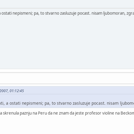
a ostati nepismeni; pa, to stvarno zasluzuje pocast. nisam ljubomoran, zgra
-2007, 01:12:45
ti, a ostati nepismeni; pa, to stvarno zasluzuje pocast. nisam ljubom
i ja skrenula paznju na Peru da ne znam da jeste profesor violine na Beck