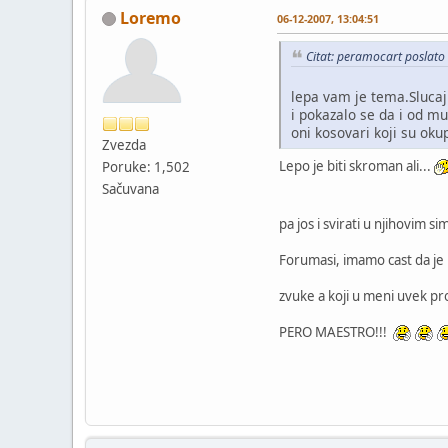
Loremo
06-12-2007, 13:04:51
Citat: peramocart poslato
lepa vam je tema.Slucaj
i pokazalo se da i od m
oni kosovari koji su oku
Zvezda
Lepo je biti skroman ali...
Poruke: 1,502
Sačuvana
pa jos i svirati u njihovim s
Forumasi, imamo cast da je
zvuke a koji u meni uvek pr
PERO MAESTRO!!!