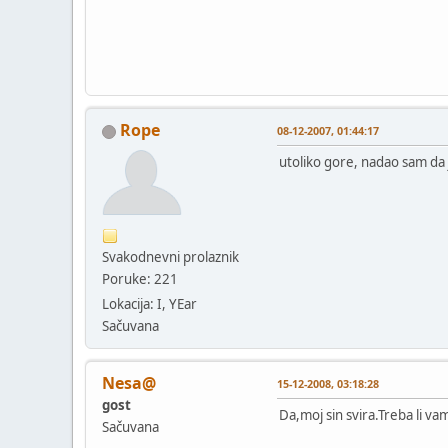
Rope
08-12-2007, 01:44:17
utoliko gore, nadao sam da j
Svakodnevni prolaznik
Poruke: 221
Lokacija: I, YEar
Sačuvana
Nesa@
15-12-2008, 03:18:28
gost
Da,moj sin svira.Treba li v
Sačuvana