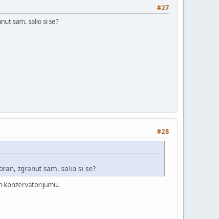
#27
nut sam. salio si se?
#28
oran, zgranut sam. salio si se?
om konzervatorijumu.