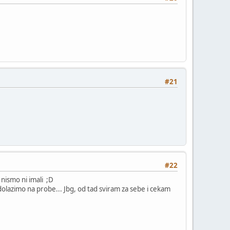
#21
#22
 nismo ni imali ;D
 dolazimo na probe... Jbg, od tad sviram za sebe i cekam