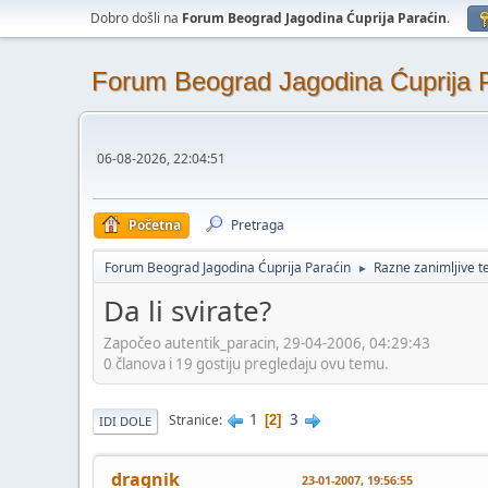
Dobro došli na
Forum Beograd Jagodina Ćuprija Paraćin
.
Forum Beograd Jagodina Ćuprija 
06-08-2026, 22:04:51
Početna
Pretraga
Forum Beograd Jagodina Ćuprija Paraćin
Razne zanimljive 
►
Da li svirate?
Započeo autentik_paracin, 29-04-2006, 04:29:43
0 članova i 19 gostiju pregledaju ovu temu.
1
3
Stranice
2
IDI DOLE
dragnik
23-01-2007, 19:56:55