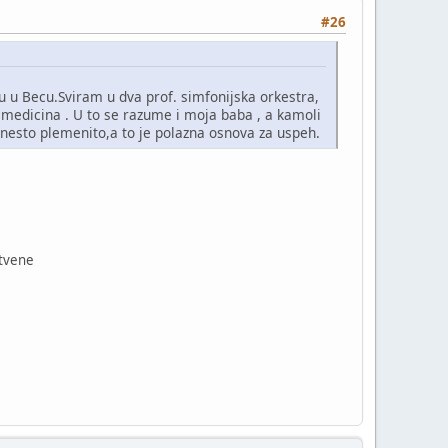
#26
 u Becu.Sviram u dva prof. simfonijska orkestra,
i medicina . U to se razume i moja baba , a kamoli
je nesto plemenito,a to je polazna osnova za uspeh.
stvene