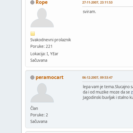
Rope
27-11-2007, 23:11:53
sviram.
Svakodnevni prolaznik
Poruke: 221
Lokacija: I, YEar
Sačuvana
peramocart
06-12-2007, 09:53:47
lepa vam je tema.Slucajno s
da i od muzike moze da se
z
Jagodinski buvljak i stalno 
Član
Poruke: 2
Sačuvana