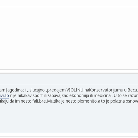
am Jagodinac i ,,slucajno,,predajem VIOLINU naKonzervatorijumu u Becu.Sv
ivi.To
nije nikakav sport ili zabava,kao ekonomija ili medicina . U to se razum
kukaju da im nesto fali,bre.Muzika je nesto plemenito,a to je polazna osnov