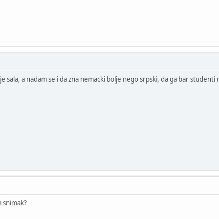
e sala, a nadam se i da zna nemacki bolje nego srpski, da ga bar studenti 
am snimak?