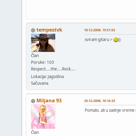
tempestvk
18-12-2008, 19:51:03
sviram gitaru >
))
Član
Poruke: 103
Respect....the....Rock....
Lokacija: Jagodina
Sačuvana
Miljana 93
20-12-2008, 18:16:33
Pomalo, ali u zadnje vreme s
Član