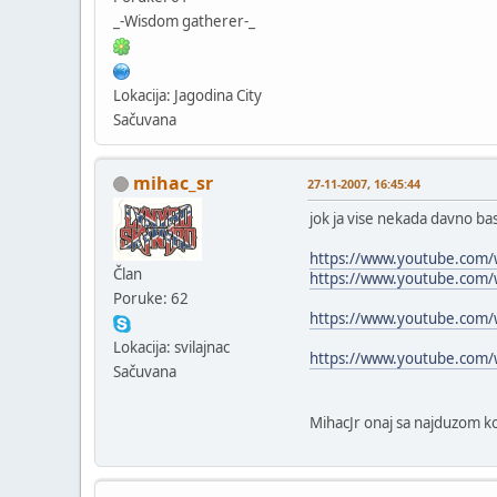
_-Wisdom gatherer-_
Lokacija: Jagodina City
Sačuvana
mihac_sr
27-11-2007, 16:45:44
jok ja vise nekada davno bas
https://www.youtube.com
Član
https://www.youtube.com
Poruke: 62
https://www.youtube.com
Lokacija: svilajnac
https://www.youtube.com
Sačuvana
MihacJr onaj sa najduzom k