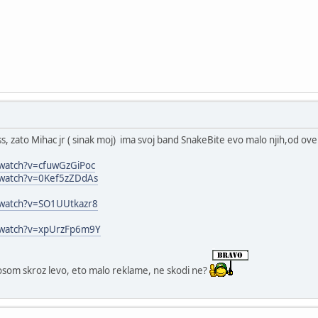
s, zato Mihac jr ( sinak moj) ima svoj band SnakeBite evo malo njih,od ove 
/watch?v=cfuwGzGiPoc
/watch?v=0Kef5zZDdAs
/watch?v=SO1UUtkazr8
/watch?v=xpUrzFp6m9Y
osom skroz levo, eto malo reklame, ne skodi ne?