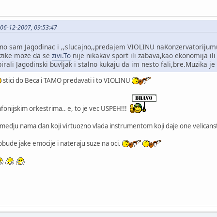
 06-12-2007, 09:53:47
no sam Jagodinac i ,,slucajno,,predajem VIOLINU naKonzervatorijumu
uzike moze da se
zivi.To
nije nikakav sport ili zabava,kao ekonomija il
pirali Jagodinski buvljak i stalno kukaju da im nesto fali,bre.Muzika 
stici do Beca i TAMO predavati i to VIOLINU
imfonijskim orkestrima.. e, to je vec USPEH!!!
 medju nama clan koji virtuozno vlada instrumentom koji daje one velican
obude jake emocije i nateraju suze na oci.