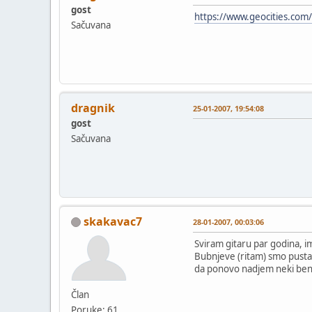
gost
https://www.geocities.com
Sačuvana
dragnik
25-01-2007, 19:54:08
gost
Sačuvana
skakavac7
28-01-2007, 00:03:06
Sviram gitaru par godina, im
Bubnjeve (ritam) smo pustali
da ponovo nadjem neki ben
Član
Poruke: 61