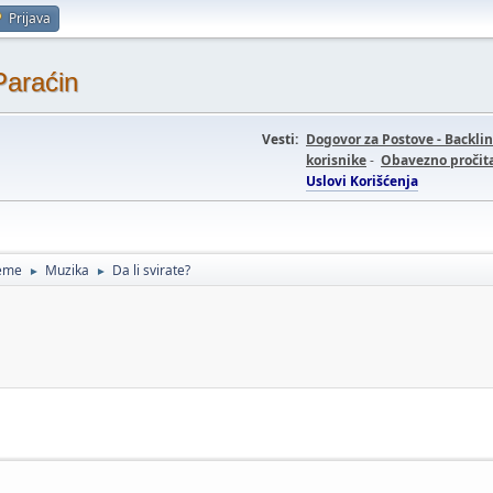
Prijava
Paraćin
Vesti:
Dogovor za Postove - Backli
korisnike
-
Obavezno pročita
Uslovi Korišćenja
teme
Muzika
Da li svirate?
►
►