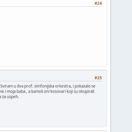
#24
#25
iram u dva prof. simfonijska orkestra, i pokazalo se
e i moja baba , a kamoli oni kosovari koji su okupirali
a za uspeh.