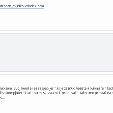
/dragan_m_nikolic/index.htm
ao sam i svoj bend ali se raspao jer nas je zeznuo basista a bubnjara nikad
 sa kompjutera i tako su mi svi zvucnici "produvali" i tako smo prestali da
d...