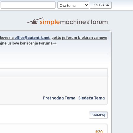
nkove na
office@autentik.net
, pošto je forum blokiran za nove
jne uslove korišćenja Foruma ->
Prethodna Tema
-
Sledeća Tema
ŠTAMPAJ
#20