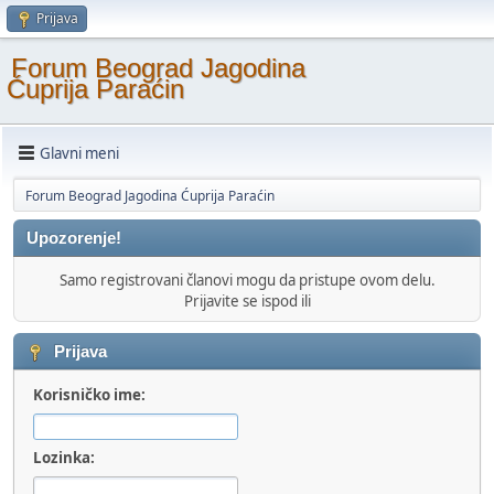
Prijava
Forum Beograd Jagodina
Ćuprija Paraćin
Glavni meni
Forum Beograd Jagodina Ćuprija Paraćin
Upozorenje!
Samo registrovani članovi mogu da pristupe ovom delu.
Prijavite se ispod ili
Prijava
Korisničko ime:
Lozinka: