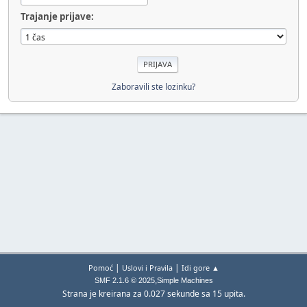
Trajanje prijave:
Zaboravili ste lozinku?
|
|
Pomoć
Uslovi i Pravila
Idi gore ▲
,
SMF 2.1.6 © 2025
Simple Machines
Strana je kreirana za 0.027 sekunde sa 15 upita.