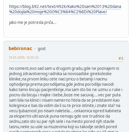
https://blog.b92.net/text/4926/Kako%20sam%2013%20dana
%20dojila%20moje%20O%C3%84%C2%8Di%20Plave/
jako me je potresla priča...
bebironac
gost
18-05-2009, 16:05:32
#3
no coment,evo sad sam u drugom gradu,gde ne poznajem ni
jednog zdravstvenog radnika sa novosadske ginekoloske
klinike,na prvom linku cete naci pricu o betaniji i nacinu
ophodjenja prema porodiljama,gde jedna porodilja navodi
kako tamo lincuju pacijentkinje,ma sam sto bic ne uzmu u ruke i
pocnu da bicuju i majke i bebe,boze me sacuvaj....vec par puta
sam bila na klinici i nisam namerno htela da se predstavim kao
koleginica e bas da vidim da li su te price istinite,i znate sta? na
vecu ljubaznost jos nisam naletela....cekaonica ispred kabineta
za ekspertni ultrazvuk puna nemaju gde sve trudnice da
sednu,zato sto su par njih sele i na mesto pored njih stavile
tasnu,neke su usle sa muzevima koji su takodje sedeli pored