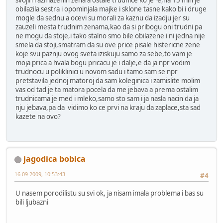
svojih razmazenih zena a ostale trudnice ko je*e,na 15 min je
obilazila sestra i opominjala majke i sklone tasne kako bi i druge
mogle da sednu a ocevi su morali za kaznu da izadju jer su
zauzeli mesta trudnim zenama,kao da si pribogu oni trudni pa
ne mogu da stoje,i tako stalno smo bile obilazene i ni jedna nije
smela da stoji,smatram da su ove price pisale histericne zene
koje svu paznju ovog sveta iziskuju samo za sebe,to vam je
moja prica a hvala bogu pricacu je i dalje,e da ja npr vodim
trudnocu u poliklinici u novom sadu i tamo sam se npr
pretstavila jednoj matoroj da sam koleginica i zamislite molim
vas od tad je ta matora pocela da me jebava a prema ostalim
trudnicama je med i mleko,samo sto sam i ja nasla nacin da ja
nju jebava,pa da vidimo ko ce prvi na kraju da zaplace,sta sad
kazete na ovo?
jagodica bobica
16-09-2009, 10:53:43
#4
U nasem porodilistu su svi ok, ja nisam imala problema i bas su
bili ljubazni