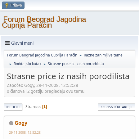
Prijava
Forum Beograd Jagodina
Ćuprija Paraćin
Glavni meni
Forum Beograd Jagodina Ćuprija Paraćin
Razne zanimljive teme
►
Roditeljski kutak
Strasne price iz nasih porodilista
►
►
Strasne price iz nasih porodilista
Započeo Gogy, 29-11-2008, 12:52:28
0 članova i 2 gostiju pregledaju ovu temu.
Stranice
1
IDI DOLE
KORISNIČKE AKCIJE
Gogy
29-11-2008, 12:52:28