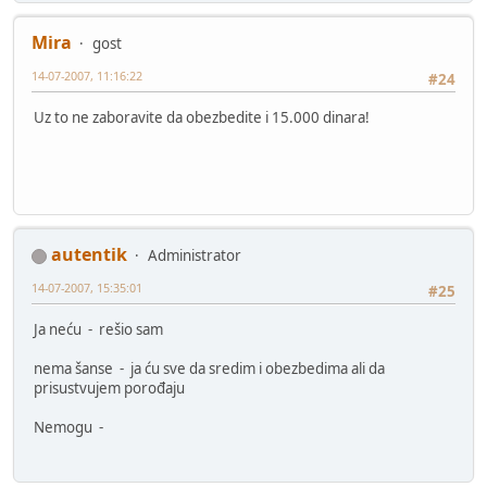
Mira
gost
14-07-2007, 11:16:22
#24
Uz to ne zaboravite da obezbedite i 15.000 dinara!
autentik
Administrator
14-07-2007, 15:35:01
#25
Ja neću - rešio sam
nema šanse - ja ću sve da sredim i obezbedima ali da
prisustvujem porođaju
Nemogu -