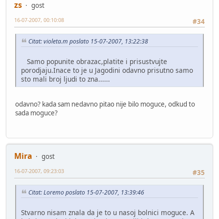
zs
gost
16-07-2007, 00:10:08
#34
Citat: violeta.m poslato 15-07-2007, 13:22:38
Samo popunite obrazac,platite i prisustvujte
porodjaju.Inace to je u Jagodini odavno prisutno samo
sto mali broj ljudi to zna......
odavno? kada sam nedavno pitao nije bilo moguce, odkud to
sada moguce?
Mira
gost
16-07-2007, 09:23:03
#35
Citat: Loremo poslato 15-07-2007, 13:39:46
Stvarno nisam znala da je to u nasoj bolnici moguce. A