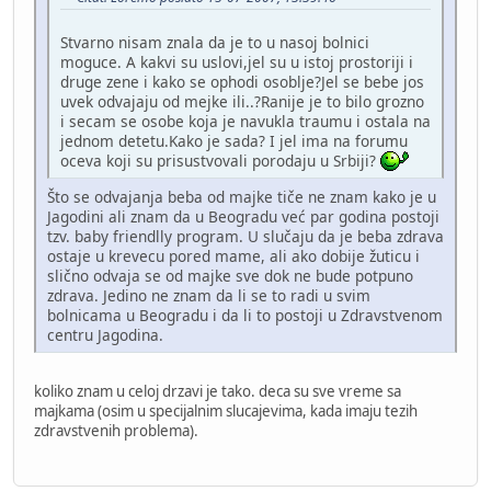
Stvarno nisam znala da je to u nasoj bolnici
moguce. A kakvi su uslovi,jel su u istoj prostoriji i
druge zene i kako se ophodi osoblje?Jel se bebe jos
uvek odvajaju od mejke ili..?Ranije je to bilo grozno
i secam se osobe koja je navukla traumu i ostala na
jednom detetu.Kako je sada? I jel ima na forumu
oceva koji su prisustvovali porodaju u Srbiji?
Što se odvajanja beba od majke tiče ne znam kako je u
Jagodini ali znam da u Beogradu već par godina postoji
tzv. baby friendlly program. U slučaju da je beba zdrava
ostaje u krevecu pored mame, ali ako dobije žuticu i
slično odvaja se od majke sve dok ne bude potpuno
zdrava. Jedino ne znam da li se to radi u svim
bolnicama u Beogradu i da li to postoji u Zdravstvenom
centru Jagodina.
koliko znam u celoj drzavi je tako. deca su sve vreme sa
majkama (osim u specijalnim slucajevima, kada imaju tezih
zdravstvenih problema).