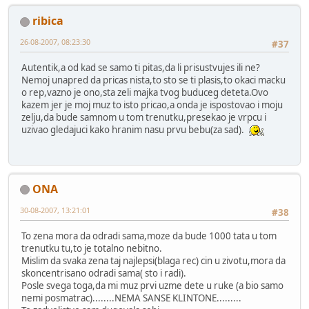
ribica
26-08-2007, 08:23:30
#37
Autentik,a od kad se samo ti pitas,da li prisustvujes ili ne?
Nemoj unapred da pricas nista,to sto se ti plasis,to okaci macku
o rep,vazno je ono,sta zeli majka tvog buduceg deteta.Ovo
kazem jer je moj muz to isto pricao,a onda je ispostovao i moju
zelju,da bude samnom u tom trenutku,presekao je vrpcu i
uzivao gledajuci kako hranim nasu prvu bebu(za sad).
ONA
30-08-2007, 13:21:01
#38
To zena mora da odradi sama,moze da bude 1000 tata u tom
trenutku tu,to je totalno nebitno.
Mislim da svaka zena taj najlepsi(blaga rec) cin u zivotu,mora da
skoncentrisano odradi sama( sto i radi).
Posle svega toga,da mi muz prvi uzme dete u ruke (a bio samo
nemi posmatrac)........NEMA SANSE KLINTONE.........