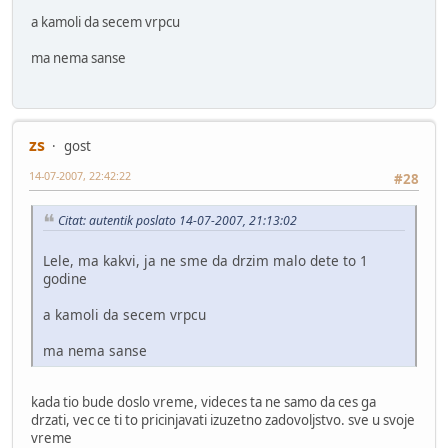
a kamoli da secem vrpcu
ma nema sanse
zs
gost
14-07-2007, 22:42:22
#28
Citat: autentik poslato 14-07-2007, 21:13:02
Lele, ma kakvi, ja ne sme da drzim malo dete to 1
godine
a kamoli da secem vrpcu
ma nema sanse
kada tio bude doslo vreme, videces ta ne samo da ces ga
drzati, vec ce ti to pricinjavati izuzetno zadovoljstvo. sve u svoje
vreme