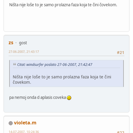
Ništa nije loše to je samo prolazna faza koja te čini čovekom.
zs
gost
27-06-2007, 21:43:17
#21
Citat: windsurfer poslato 27-06-2007, 21:42:47
Ništa nije loše to je samo prolazna faza koja te čini
čovekom.
pa nemoj onda d aplasis coveka
violeta.m
14-07-2007, 10:24:36
#22