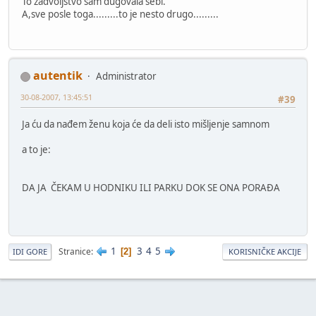
To zadvoljstvo sam dugovala sebi.
A,sve posle toga.........to je nesto drugo.........
autentik
Administrator
30-08-2007, 13:45:51
#39
Ja ću da nađem ženu koja će da deli isto mišljenje samnom
a to je:
DA JA ČEKAM U HODNIKU ILI PARKU DOK SE ONA PORAĐA
1
3
4
5
Stranice
2
IDI GORE
KORISNIČKE AKCIJE