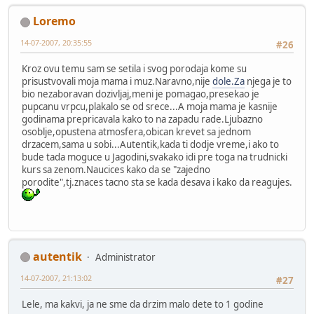
Loremo
14-07-2007, 20:35:55
#26
Kroz ovu temu sam se setila i svog porodaja kome su
prisustvovali moja mama i muz.Naravno,nije
dole.Za
njega je to
bio nezaboravan dozivljaj,meni je pomagao,presekao je
pupcanu vrpcu,plakalo se od srece...A moja mama je kasnije
godinama prepricavala kako to na zapadu rade.Ljubazno
osoblje,opustena atmosfera,obican krevet sa jednom
drzacem,sama u sobi...Autentik,kada ti dodje vreme,i ako to
bude tada moguce u Jagodini,svakako idi pre toga na trudnicki
kurs sa zenom.Naucices kako da se "zajedno
porodite",tj.znaces tacno sta se kada desava i kako da reagujes.
autentik
Administrator
14-07-2007, 21:13:02
#27
Lele, ma kakvi, ja ne sme da drzim malo dete to 1 godine