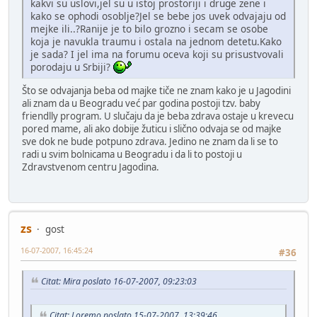
kakvi su uslovi,jel su u istoj prostoriji i druge zene i
kako se ophodi osoblje?Jel se bebe jos uvek odvajaju od
mejke ili..?Ranije je to bilo grozno i secam se osobe
koja je navukla traumu i ostala na jednom detetu.Kako
je sada? I jel ima na forumu oceva koji su prisustvovali
porodaju u Srbiji?
Što se odvajanja beba od majke tiče ne znam kako je u Jagodini
ali znam da u Beogradu već par godina postoji tzv. baby
friendlly program. U slučaju da je beba zdrava ostaje u krevecu
pored mame, ali ako dobije žuticu i slično odvaja se od majke
sve dok ne bude potpuno zdrava. Jedino ne znam da li se to
radi u svim bolnicama u Beogradu i da li to postoji u
Zdravstvenom centru Jagodina.
zs
gost
16-07-2007, 16:45:24
#36
Citat: Mira poslato 16-07-2007, 09:23:03
Citat: Loremo poslato 15-07-2007, 13:39:46