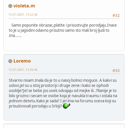
violeta.m
15-07-2007, 13:22:38
#32
Samo popunite obrazac,platite i prisustvujte porodjaju.Inace
to je u Jagodini odavno prisutno samo sto mali broj ljudi to
zna......
Loremo
15-07-2007, 13:39:46
#33
Stvarno nisam znala da je to u nasoj bolnici moguce. A kakvi su
uslovi,jel su u istoj prostoriji i druge zene i kako se ophodi
osoblje?Jel se bebe jos uvek odvajaju od mejke ili..?Ranije je to
bilo grozno i secam se osobe koja je navukla traumu i ostala na
jednom detetu.Kako je sada? I jel ima na forumu oceva koji su
prisustvovali porodaju u Srbiji?