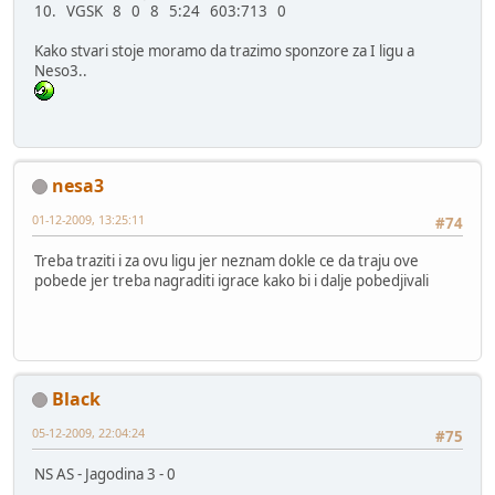
10. VGSK 8 0 8 5:24 603:713 0
Kako stvari stoje moramo da trazimo sponzore za I ligu a
Neso3..
nesa3
01-12-2009, 13:25:11
#74
Treba traziti i za ovu ligu jer neznam dokle ce da traju ove
pobede jer treba nagraditi igrace kako bi i dalje pobedjivali
Black
05-12-2009, 22:04:24
#75
NS AS - Jagodina 3 - 0