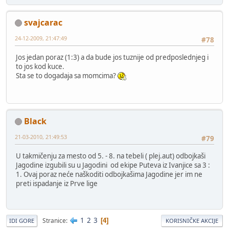
svajcarac
24-12-2009, 21:47:49
#78
Jos jedan poraz (1:3) a da bude jos tuznije od predposlednjeg i
to jos kod kuce.
Sta se to dogadaja sa momcima?
Black
21-03-2010, 21:49:53
#79
U takmičenju za mesto od 5. - 8. na tebeli ( plej.aut) odbojkaši
Jagodine izgubili su u Jagodini od ekipe Puteva iz Ivanjice sa 3 :
1. Ovaj poraz neće naškoditi odbojkašima Jagodine jer im ne
preti ispadanje iz Prve lige
1
2
3
Stranice
4
IDI GORE
KORISNIČKE AKCIJE