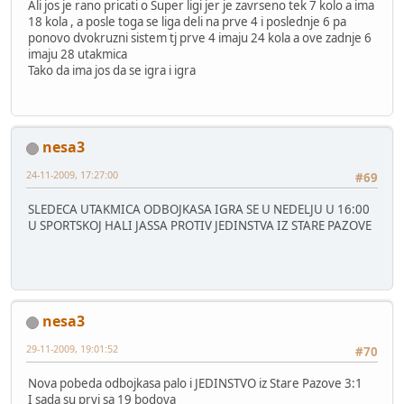
Ali jos je rano pricati o Super ligi jer je zavrseno tek 7 kolo a ima
18 kola , a posle toga se liga deli na prve 4 i poslednje 6 pa
ponovo dvokruzni sistem tj prve 4 imaju 24 kola a ove zadnje 6
imaju 28 utakmica
Tako da ima jos da se igra i igra
nesa3
24-11-2009, 17:27:00
#69
SLEDECA UTAKMICA ODBOJKASA IGRA SE U NEDELJU U 16:00
U SPORTSKOJ HALI JASSA PROTIV JEDINSTVA IZ STARE PAZOVE
nesa3
29-11-2009, 19:01:52
#70
Nova pobeda odbojkasa palo i JEDINSTVO iz Stare Pazove 3:1
I sada su prvi sa 19 bodova