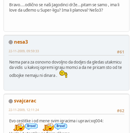
Bravo....odlično se naši Jagodinci drže...pitam se samo , ima li
love da uđemo u Super-ligu? Ima li planova? Nešo3?
nesa3
22-11-2009, 09:59:33
#61
Nema para za osnovno dovoljno da dodjes da gledas utakmicu
da vidis u kakvoj opremi igraju momci a da ne pricam sto od te
odbojke nemaju ni dinara .
svajcarac
22-11-2009, 12:11:24
#62
Evo cestitke i od mene svim igracima i upravi:xq004: