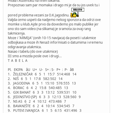
Hvala i Autentiku na finim slikama.
Prepoznao sam par momaka i drago mi je da su jos uvek tu i
pored problema vezani za O.K.Jagodinu.
Valjda cemo uspeti da nadjemo nekog sponzora da odrzi ove
momke u klub.Ajde prvo da dovedemo jos malo publike jer
ono sto sam video (na slikama) je sramota za ovaj rang
takmicenja.
Moze i "ARMIJA" (onih 10-15 navijaca) da poseti i utakmice
odbojkasa a moze ih Nesa3 informisati o datumima i vremenu
odigravanja utakmica.
Nasao i tabelu (do ove utakmice)
III smo a mozda posle ove i drugi...
T A B E L A
Pl. EKIPA åU U+ U- S+ : S- P+ : P- åB
1. ŽELEZNIČAR 6 5 1 15:7 514:468 14
2. NIŠ 6 5 1 17:8 582:502 14
3. JAGODINA 6 5 1 15:10 576:555 13
4. BORAC 6 4 2 15:8 540:485 13
5. GIK BANAT 6 3 3 13:12 539:531 10
6. JEDINSTVO (SP) 6 3 3 12:13 528:560 9
7. NS AS 6 2 4 10:12 473:486 7
8. BAVANIŠTE 6 2 4 10:14 534:545 7
9. PUTEVI IVANJICA 6 1 5 6:15 431:496 3