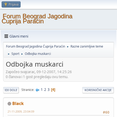
Prijava
Forum Beograd Jagodina
Ćuprija Paraćin
Glavni meni
Forum Beograd Jagodina Ćuprija Paraćin
Razne zanimljive teme
►
Sport
Odbojka muskarci
►
►
Odbojka muskarci
Započeo svajcarac, 09-12-2007, 14:25:26
0 članova i 1 gost pregledaju ovu temu.
1
2
3
Stranice
4
IDI DOLE
KORISNIČKE AKCIJE
Black
21-11-2009, 23:04:09
#60