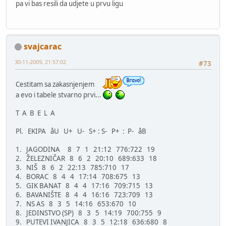
pa vi bas resili da udjete u prvu ligu
svajcarac
30-11-2009, 21:57:02
#73
Cestitam sa zakasnjenjem
a evo i tabele stvarno prvi...
T A B E L A
Pl. EKIPA åU U+ U- S+ : S- P+ : P- åB
1. JAGODINA 8 7 1 21:12 776:722 19
2. ŽELEZNIČAR 8 6 2 20:10 689:633 18
3. NIŠ 8 6 2 22:13 785:710 17
4. BORAC 8 4 4 17:14 708:675 13
5. GIK BANAT 8 4 4 17:16 709:715 13
6. BAVANIŠTE 8 4 4 16:16 723:709 13
7. NS AS 8 3 5 14:16 653:670 10
8. JEDINSTVO (SP) 8 3 5 14:19 700:755 9
9. PUTEVI IVANJICA 8 3 5 12:18 636:680 8