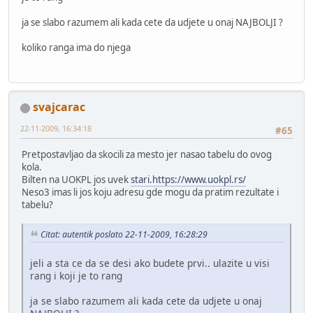
ja se slabo razumem ali kada cete da udjete u onaj NAJBOLJI ?
koliko ranga ima do njega
svajcarac
22-11-2009, 16:34:18
#65
Pretpostavljao da skocili za mesto jer nasao tabelu do ovog
kola.
Bilten na UOKPL jos uvek
stari.https://www.uokpl.rs/
Neso3 imas li jos koju adresu gde mogu da pratim rezultate i
tabelu?
Citat: autentik poslato 22-11-2009, 16:28:29
jeli a sta ce da se desi ako budete prvi.. ulazite u visi
rang i koji je to rang
ja se slabo razumem ali kada cete da udjete u onaj