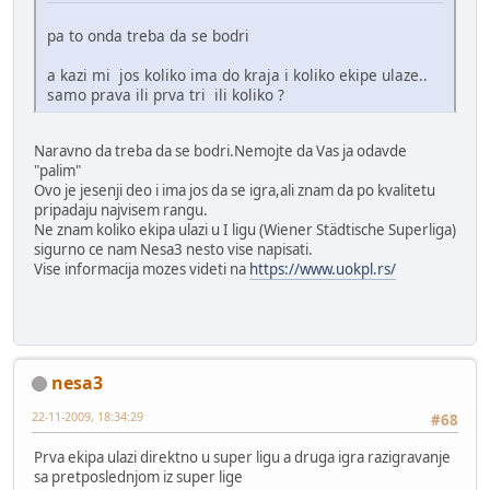
pa to onda treba da se bodri
a kazi mi jos koliko ima do kraja i koliko ekipe ulaze..
samo prava ili prva tri ili koliko ?
Naravno da treba da se bodri.Nemojte da Vas ja odavde
"palim"
Ovo je jesenji deo i ima jos da se igra,ali znam da po kvalitetu
pripadaju najvisem rangu.
Ne znam koliko ekipa ulazi u I ligu (Wiener Städtische Superliga)
sigurno ce nam Nesa3 nesto vise napisati.
Vise informacija mozes videti na
https://www.uokpl.rs/
nesa3
22-11-2009, 18:34:29
#68
Prva ekipa ulazi direktno u super ligu a druga igra razigravanje
sa pretposlednjom iz super lige