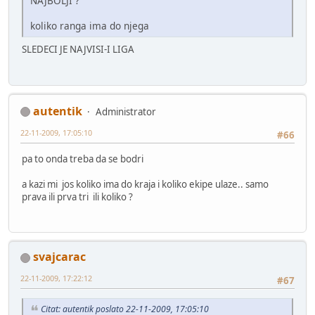
NAJBOLJI ?
koliko ranga ima do njega
SLEDECI JE NAJVISI-I LIGA
autentik
Administrator
22-11-2009, 17:05:10
#66
pa to onda treba da se bodri
a kazi mi jos koliko ima do kraja i koliko ekipe ulaze.. samo
prava ili prva tri ili koliko ?
svajcarac
22-11-2009, 17:22:12
#67
Citat: autentik poslato 22-11-2009, 17:05:10