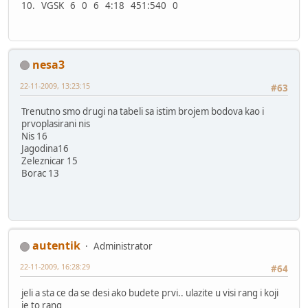
10. VGSK 6 0 6 4:18 451:540 0
nesa3
22-11-2009, 13:23:15
#63
Trenutno smo drugi na tabeli sa istim brojem bodova kao i
prvoplasirani nis
Nis 16
Jagodina16
Zeleznicar 15
Borac 13
autentik
Administrator
22-11-2009, 16:28:29
#64
jeli a sta ce da se desi ako budete prvi.. ulazite u visi rang i koji
je to rang