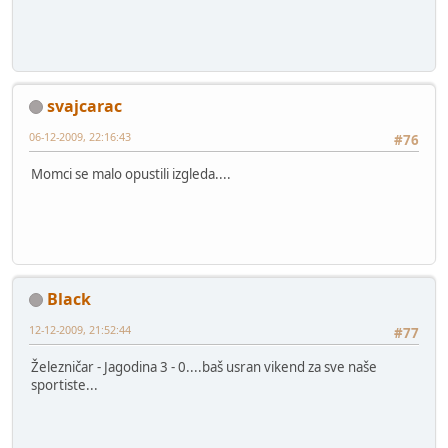
svajcarac
06-12-2009, 22:16:43
#76
Momci se malo opustili izgleda....
Black
12-12-2009, 21:52:44
#77
Železničar - Jagodina 3 - 0....baš usran vikend za sve naše
sportiste...