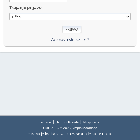
Trajanje prijave:
Zaboravili ste lozinku?
|
|
Pomoć
Uslovi i Pravila
Idi gore ▲
,
SMF 2.1.6 © 2025
Simple Machines
Strana je kreirana za 0.029 sekunde sa 18 upita.