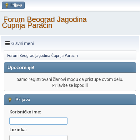
Prijava
Forum Beograd Jagodina
Ćuprija Paraćin
Glavni meni
Forum Beograd Jagodina Ćuprija Paraćin
Upozorenje!
Samo registrovani članovi mogu da pristupe ovom delu.
Prijavite se ispod ili
Prijava
Korisničko ime:
Lozinka: