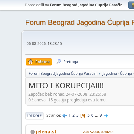
Dobro došli na
Forum Beograd Jagodina Ćuprija Paraćin
.
Forum Beograd Jagodina Ćuprija 
06-08-2026, 13:23:15
Početna
Pretraga
Forum Beograd Jagodina Ćuprija Paraćin
Jagodina - Ćuprija 
►
MITO I KORUPCIJA!!!!
Započeo bebironac, 24-07-2008, 23:25:58
0 članova i 15 gostiju pregledaju ovu temu.
1
2
3
5
6
...
9
Stranice
4
IDI DOLE
jelena.st
29-07-2008, 00:06:18