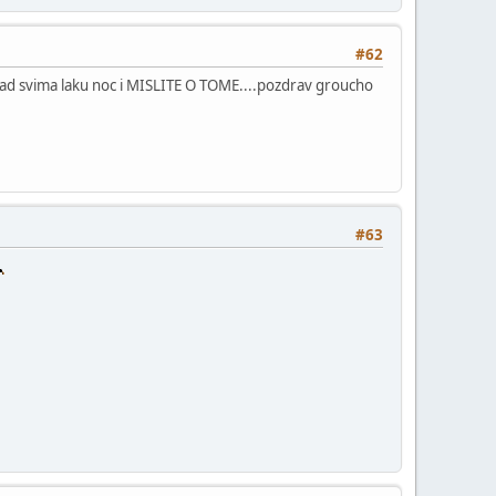
#62
a sad svima laku noc i MISLITE O TOME....pozdrav groucho
#63