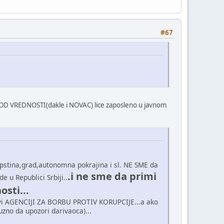
#67
E OD VREDNOSTI(dakle i NOVAC) lice zaposleno u javnom
,opstina,grad,autonomna pokrajina i sl. NE SME da
.i ne sme da primi
e u Republici Srbiji..
osti...
rijavi AGENCIJI ZA BORBU PROTIV KORUPCIJE...a ako
uzno da upozori darivaoca)...