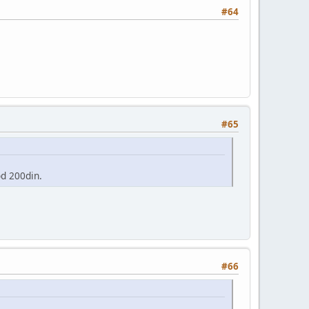
#64
#65
d 200din.
#66