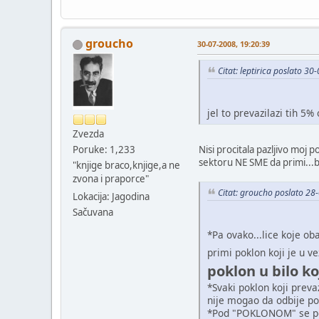
groucho
30-07-2008, 19:20:39
Citat: leptirica poslato 3
jel to prevazilazi tih 5%
Zvezda
Nisi procitala pazljivo mo
Poruke: 1,233
sektoru NE SME da primi...b
"knjige braco,knjige,a ne
zvona i praporce"
Citat: groucho poslato 28
Lokacija: Jagodina
Sačuvana
*Pa ovako...lice koje ob
primi poklon koji je u v
poklon u bilo ko
*Svaki poklon koji prev
nije mogao da odbije pok
*Pod "POKLONOM" se pod