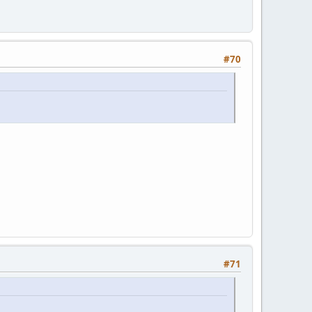
#70
#71