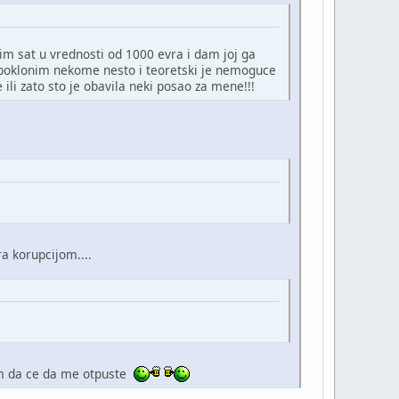
pim sat u vrednosti od 1000 evra i dam joj ga
a poklonim nekome nesto i teoretski je nemoguce
 ili zato sto je obavila neki posao za mene!!!
a korupcijom....
nam da ce da me otpuste