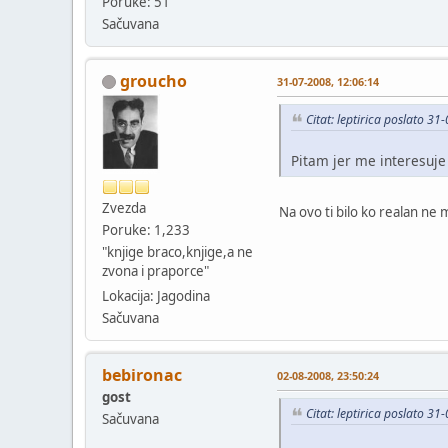
Poruke: 51
Sačuvana
groucho
31-07-2008, 12:06:14
Citat: leptirica poslato 3
Pitam jer me interesuje 
Zvezda
Na ovo ti bilo ko realan ne
Poruke: 1,233
"knjige braco,knjige,a ne
zvona i praporce"
Lokacija: Jagodina
Sačuvana
bebironac
02-08-2008, 23:50:24
gost
Citat: leptirica poslato 3
Sačuvana