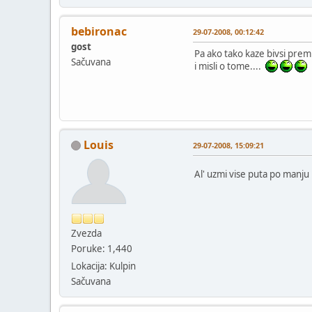
bebironac
29-07-2008, 00:12:42
gost
Pa ako tako kaze bivsi prem
Sačuvana
i misli o tome....
Louis
29-07-2008, 15:09:21
Al' uzmi vise puta po manju
Zvezda
Poruke: 1,440
Lokacija: Kulpin
Sačuvana