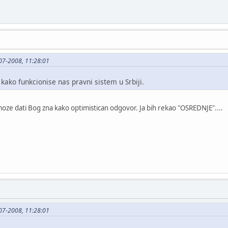
1-07-2008, 11:28:01
kako funkcionise nas pravni sistem u Srbiji.
 moze dati Bog zna kako optimistican odgovor. Ja bih rekao "OSREDNJE"....
1-07-2008, 11:28:01