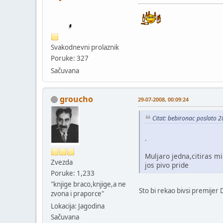
Svakodnevni prolaznik
Poruke: 327
Sačuvana
groucho
29-07-2008, 00:09:24
Citat: bebironac poslato 
.
Muljaro jedna,citiras 
Zvezda
jos pivo pride
Poruke: 1,233
"knjige braco,knjige,a ne
Sto bi rekao bivsi premijer 
zvona i praporce"
Lokacija: Jagodina
Sačuvana