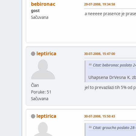
bebironac
29-07-2008, 19:34:58
gost
a neeeee prasence je prasen
Sačuvana
leptirica
30-07-2008, 15:47:00
Citat: bebironac poslato 
Uhapsena DrVesna K. zb
Član
jel to prevazilazi tih 5% od 
Poruke: 51
Sačuvana
leptirica
30-07-2008, 15:50:43
Citat: groucho poslato 28