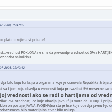
0-07-2008, 15:47:00
 od plate o kojima vi pricate?
j post...vrednost POKLONA ne sme da prevazidje vrednost od 5% a HARTIJ
ez obzira na kolicinu.
-07-2008, 22:40:42
avlja bilo koju funkciju u organima koje je osnovala Republika Srbija
ezi sa f-jom koju obavlja u vrednosti koja prevazilazi 5% mesecne zarad
joj vrednosti ako se radi o hartijama od vredn
azilazi ovu vrednost,lice koje obavlja javnu f-ju mora da ODBIJE i p
lon on postaje JAVNA SVOJINA(na sta je lice koje obavlja javnu f-ju d
razumeva bilo materijalna stvar bilo usluga...