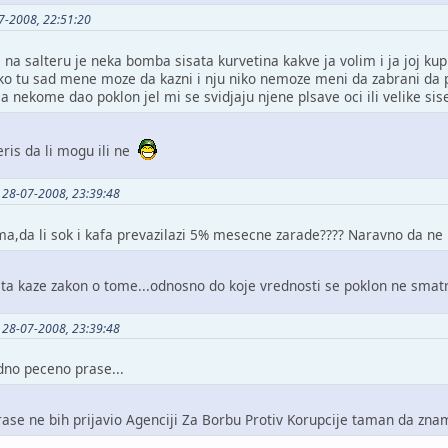
07-2008, 22:51:20
 na salteru je neka bomba sisata kurvetina kakve ja volim i ja joj ku
i ko tu sad mene moze da kazni i nju niko nemoze meni da zabrani d
a nekome dao poklon jel mi se svidjaju njene plsave oci ili velike sise
eris da li mogu ili ne
o 28-07-2008, 23:39:48
ama,da li sok i kafa prevazilazi 5% mesecne zarade???? Naravno da ne
 kaze zakon o tome...odnosno do koje vrednosti se poklon ne smatr
o 28-07-2008, 23:39:48
dno peceno prase...
prase ne bih prijavio Agenciji Za Borbu Protiv Korupcije taman da z