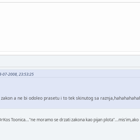
28-07-2008, 23:53:25
mi zakon a ne bi odoleo prasetu i to tek skinutog sa raznja,hah
DrKos Toonica..."ne moramo se drzati zakona kao pijan plota"...mis'im,ako 