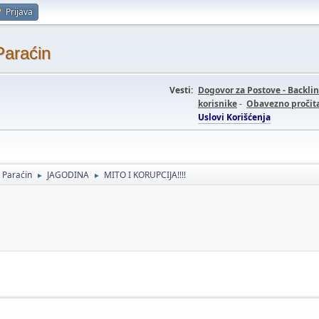
Prijava
Paraćin
Vesti:
Dogovor za Postove - Backli
korisnike
-
Obavezno pročita
Uslovi Korišćenja
- Paraćin
JAGODINA
MITO I KORUPCIJA!!!!
►
►