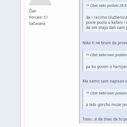
Citat: neko poslato 28-
Član
da i recimo sluzbenica
Poruke: 51
posle posla u kafani 
Sačuvana
da oni znaju dali sam j
Niko ti ne brani da prov
Citat: bebironac poslat
pa ko govori o hartij
Ma samo sam napisao sta
Citat: bebironac poslat
a tebi gorcho moze je
Tooo...e da znas da to 