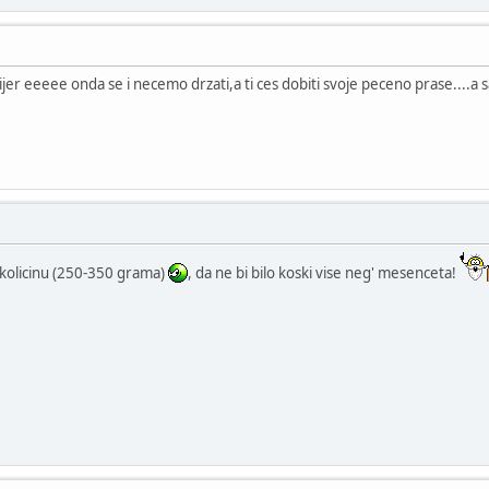
ijer eeeee onda se i necemo drzati,a ti ces dobiti svoje peceno prase....
 kolicinu (250-350 grama)
, da ne bi bilo koski vise neg' mesenceta!