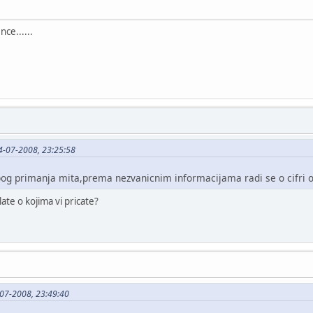
ce......
24-07-2008, 23:25:58
og primanja mita,prema nezvanicnim informacijama radi se o cifri o
plate o kojima vi pricate?
-07-2008, 23:49:40