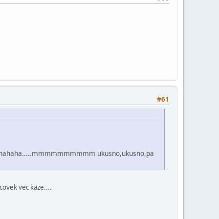
#61
ahahahahahaha.....mmmmmmmmmm ukusno,ukusno,pa
covek vec kaze....