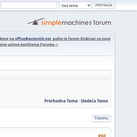
nkove na
office@autentik.net
, pošto je forum blokiran za nove
jne uslove korišćenja Foruma ->
Prethodna Tema
-
Sledeća Tema
ŠTAMPAJ
#60