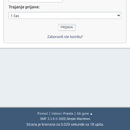
Trajanje prijave:
Zaboravili ste lozinku?
|
|
Pomoć
Uslovi i Pravila
Idi gore ▲
,
SMF 2.1.6 © 2025
Simple Machines
Strana je kreirana za 0.029 sekunde sa 18 upita.