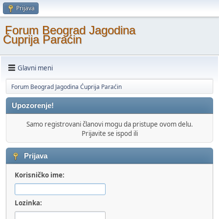
Prijava
Forum Beograd Jagodina
Ćuprija Paraćin
Glavni meni
Forum Beograd Jagodina Ćuprija Paraćin
Upozorenje!
Samo registrovani članovi mogu da pristupe ovom delu.
Prijavite se ispod ili
Prijava
Korisničko ime:
Lozinka: