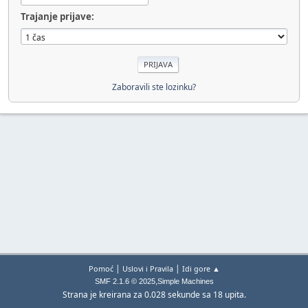
Trajanje prijave:
Zaboravili ste lozinku?
|
|
Pomoć
Uslovi i Pravila
Idi gore ▲
,
SMF 2.1.6 © 2025
Simple Machines
Strana je kreirana za 0.028 sekunde sa 18 upita.