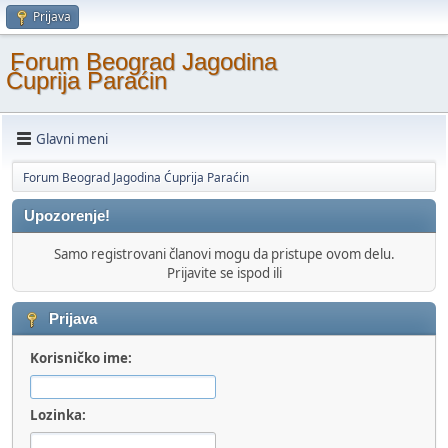
Prijava
Forum Beograd Jagodina
Ćuprija Paraćin
Glavni meni
Forum Beograd Jagodina Ćuprija Paraćin
Upozorenje!
Samo registrovani članovi mogu da pristupe ovom delu.
Prijavite se ispod ili
Prijava
Korisničko ime:
Lozinka: