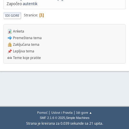
Započeo
autentik
Stranice
1
IDI GORE
Anketa
Premeštena tema
Zaključana tema
Lepljiva tema
Teme koje pratite
|
|
Pomoć
Uslovi i Pravila
Idi gore ▲
,
SMF 2.1.6 © 2025
Simple Machines
Strana je kreirana za 0.039 sekunde sa 21 upita.