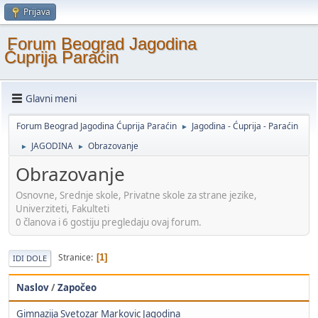
Prijava
Forum Beograd Jagodina
Ćuprija Paraćin
Glavni meni
Forum Beograd Jagodina Ćuprija Paraćin
Jagodina - Ćuprija - Paraćin
►
JAGODINA
Obrazovanje
►
►
Obrazovanje
Osnovne, Srednje skole, Privatne skole za strane jezike,
Univerziteti, Fakulteti
0 članova i 6 gostiju pregledaju ovaj forum.
Stranice
1
IDI DOLE
Naslov
/
Započeo
Gimnazija Svetozar Markovic Jagodina