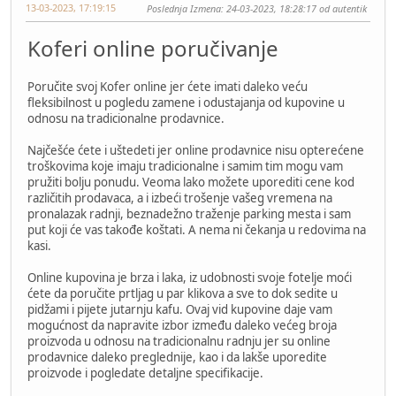
13-03-2023, 17:19:15
Poslednja Izmena
: 24-03-2023, 18:28:17 od autentik
Koferi online poručivanje
Poručite svoj Kofer online jer ćete imati daleko veću
fleksibilnost u pogledu zamene i odustajanja od kupovine u
odnosu na tradicionalne prodavnice.
Najčešće ćete i uštedeti jer online prodavnice nisu opterećene
troškovima koje imaju tradicionalne i samim tim mogu vam
pružiti bolju ponudu. Veoma lako možete uporediti cene kod
različitih prodavaca, a i izbeći trošenje vašeg vremena na
pronalazak radnji, beznadežno traženje parking mesta i sam
put koji će vas takođe koštati. A nema ni čekanja u redovima na
kasi.
Online kupovina je brza i laka, iz udobnosti svoje fotelje moći
ćete da poručite prtljag u par klikova a sve to dok sedite u
pidžami i pijete jutarnju kafu. Ovaj vid kupovine daje vam
mogućnost da napravite izbor između daleko većeg broja
proizvoda u odnosu na tradicionalnu radnju jer su online
prodavnice daleko preglednije, kao i da lakše uporedite
proizvode i pogledate detaljne specifikacije.