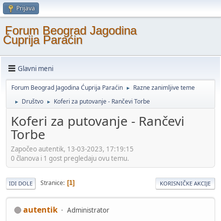
Prijava
Forum Beograd Jagodina
Ćuprija Paraćin
Glavni meni
Forum Beograd Jagodina Ćuprija Paraćin
Razne zanimljive teme
►
Društvo
Koferi za putovanje - Rančevi Torbe
►
►
Koferi za putovanje - Rančevi
Torbe
Započeo autentik, 13-03-2023, 17:19:15
0 članova i 1 gost pregledaju ovu temu.
Stranice
1
IDI DOLE
KORISNIČKE AKCIJE
autentik
Administrator