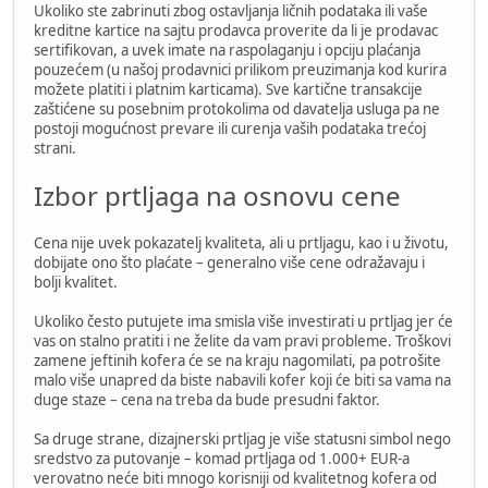
Ukoliko ste zabrinuti zbog ostavljanja ličnih podataka ili vaše
kreditne kartice na sajtu prodavca proverite da li je prodavac
sertifikovan, a uvek imate na raspolaganju i opciju plaćanja
pouzećem (u našoj prodavnici prilikom preuzimanja kod kurira
možete platiti i platnim karticama). Sve kartične transakcije
zaštićene su posebnim protokolima od davatelja usluga pa ne
postoji mogućnost prevare ili curenja vaših podataka trećoj
strani.
Izbor prtljaga na osnovu cene
Cena nije uvek pokazatelj kvaliteta, ali u prtljagu, kao i u životu,
dobijate ono što plaćate – generalno više cene odražavaju i
bolji kvalitet.
Ukoliko često putujete ima smisla više investirati u prtljag jer će
vas on stalno pratiti i ne želite da vam pravi probleme. Troškovi
zamene jeftinih kofera će se na kraju nagomilati, pa potrošite
malo više unapred da biste nabavili kofer koji će biti sa vama na
duge staze – cena na treba da bude presudni faktor.
Sa druge strane, dizajnerski prtljag je više statusni simbol nego
sredstvo za putovanje – komad prtljaga od 1.000+ EUR-a
verovatno neće biti mnogo korisniji od kvalitetnog kofera od