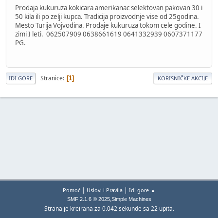
Prodaja kukuruza kokicara amerikanac selektovan pakovan 30 i
50 kila ili po zelji kupca. Tradicija proizvodnje vise od 25godina.
Mesto Turija Vojvodina. Prodaje kukuruza tokom cele godine. I
zimi I leti. 062507909 0638661619 0641332939 0607371177
PG.
Stranice
1
IDI GORE
KORISNIČKE AKCIJE
|
|
Pomoć
Uslovi i Pravila
Idi gore ▲
,
SMF 2.1.6 © 2025
Simple Machines
Strana je kreirana za 0.042 sekunde sa 22 upita.