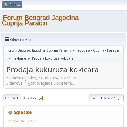
Prijava
Forum Beograd Jagodina
Ćuprija Paraćin
Glavni meni
Forum Beograd Jagodina Ćuprija Paraćin
Jagodina - Ćuprija - Paraćin
►
Reklame
Prodaja kukuruza kokicara
►
►
Prodaja kukuruza kokicara
Započeo oglasise, 21-05-2024, 13:25:19
0 članova i 1 gost pregledaju ovu temu.
Stranice
1
IDI DOLE
KORISNIČKE AKCIJE
oglasise
21-05-2024, 13:25:19