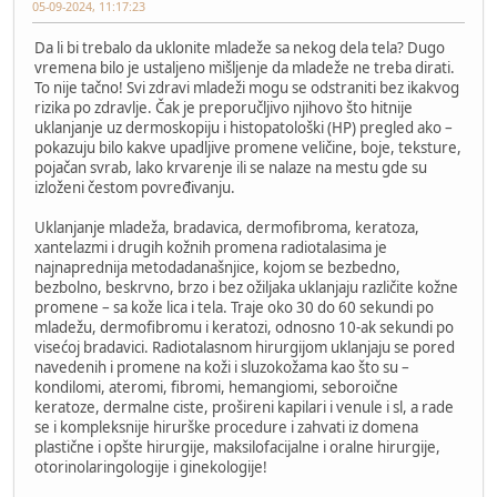
05-09-2024, 11:17:23
Da li bi trebalo da uklonite mladeže sa nekog dela tela? Dugo
vremena bilo je ustaljeno mišljenje da mladeže ne treba dirati.
To nije tačno! Svi zdravi mladeži mogu se odstraniti bez ikakvog
rizika po zdravlje. Čak je preporučljivo njihovo što hitnije
uklanjanje uz dermoskopiju i histopatološki (HP) pregled ako –
pokazuju bilo kakve upadljive promene veličine, boje, teksture,
pojačan svrab, lako krvarenje ili se nalaze na mestu gde su
izloženi čestom povređivanju.
Uklanjanje mladeža, bradavica, dermofibroma, keratoza,
xantelazmi i drugih kožnih promena radiotalasima je
najnaprednija metodadanašnjice, kojom se bezbedno,
bezbolno, beskrvno, brzo i bez ožiljaka uklanjaju različite kožne
promene – sa kože lica i tela. Traje oko 30 do 60 sekundi po
mladežu, dermofibromu i keratozi, odnosno 10-ak sekundi po
visećoj bradavici. Radiotalasnom hirurgijom uklanjaju se pored
navedenih i promene na koži i sluzokožama kao što su –
kondilomi, ateromi, fibromi, hemangiomi, seboroične
keratoze, dermalne ciste, prošireni kapilari i venule i sl, a rade
se i kompleksnije hirurške procedure i zahvati iz domena
plastične i opšte hirurgije, maksilofacijalne i oralne hirurgije,
otorinolaringologije i ginekologije!