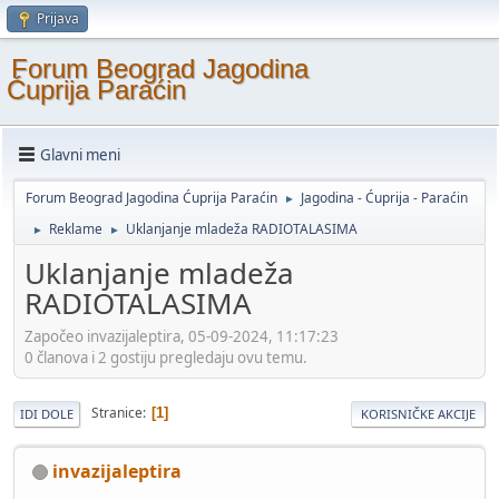
Prijava
Forum Beograd Jagodina
Ćuprija Paraćin
Glavni meni
Forum Beograd Jagodina Ćuprija Paraćin
Jagodina - Ćuprija - Paraćin
►
Reklame
Uklanjanje mladeža RADIOTALASIMA
►
►
Uklanjanje mladeža
RADIOTALASIMA
Započeo invazijaleptira, 05-09-2024, 11:17:23
0 članova i 2 gostiju pregledaju ovu temu.
Stranice
1
IDI DOLE
KORISNIČKE AKCIJE
invazijaleptira