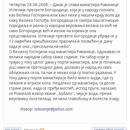
Четвртак 28.08.2008. – Данас је слава манастира Раванице
Успеније пресвете Богородице, која је у народу позната
као Велика Госпојина или како неки у нашем крају воле да
кажу Велика Госпођа. Богородица се сматра заштитницом
породиља и разна су народна веровања везана за моћ не
само Богородице већ и иконе на којима је она
представљена. Успеније пресвете Богородице убраја се у
12 највећих хришћанских празника и посвећен је дану
када је она ,,пресељена на небо".
O Великој Госпојини код манастира Раванице, одржавао се
велики народни сабор сваке године. На сабор који је
трајао у току целог дана у порти манастира, али је почињао
још навече претходног дана, долазио је народ из свих
оближњих села, па чак и неких која су знатно удаљена. У
току дана у порти манастира је било много људи, где су
певали и играли кола. Недалеко од манастира, са десне
стране реке, када се пређе мостић, испод пруге, налазио
се Ромилов извор звани ,,Бубало", чија је вода, према
веровању посетилаца, лечила главобољу и болести очију.
Извор:
selosenje@yahoo.com