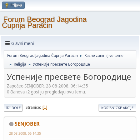
Prijava
Forum Beograd Jagodina
Ćuprija Paraćin
Glavni meni
Forum Beograd Jagodina Ćuprija Paraćin
Razne zanimljive teme
►
Religija
Успеније пресвете Богородице
►
►
Успеније пресвете Богородице
Započeo SENJOBER, 28-08-2008, 06:14:35
0 članova i 2 gostiju pregledaju ovu temu.
Stranice
1
IDI DOLE
KORISNIČKE AKCIJE
SENJOBER
28-08-2008, 06:14:35