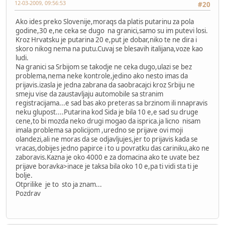
12-03-2009, 09:56:53
#20
Ako ides preko Slovenije,moraqs da platis putarinu za pola
godine,30 e,ne ceka se dugo na granici,samo su im putevi losi.
Kroz Hrvatsku je putarina 20 e,put je dobar,niko te ne dira i
skoro nikog nema na putu.Cuvaj se blesavih italijana,voze kao
ludi.
Na granici sa Srbijom se takodje ne ceka dugo,ulazi se bez
problema,nema neke kontrole,jedino ako nesto imas da
prijavis.izasla je jedna zabrana da saobracajci kroz Srbiju ne
smeju vise da zaustavljaju automobile sa stranim
registracijama...e sad bas ako preteras sa brzinom ili nnapravis
neku glupost....Putarina kod Sida je bila 10 e,e sad su druge
cene,to bi mozda neko drugi mogao da isprica.ja licno nisam
imala problema sa policijom ,uredno se prijave ovi moji
olandezi,ali ne moras da se odjavljujes,jer to prijavis kada se
vracas,dobijes jedno papirce i to u povratku das cariniku,ako ne
zaboravis.Kazna je oko 4000 e za domacina ako te uvate bez
prijave boravka>inace je taksa bila oko 10 e,pa ti vidi sta ti je
bolje.
Otprilike je to sto ja znam...
Pozdrav