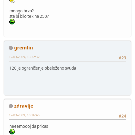
mnogo brzo?
sta bi bilo tek na 250?
gremlin
12-03-2009, 16:22:32
#23
120 je ograničenje obeleženo svuda
zdravlje
12-03-2009, 16:26:46
#24
neeemoooj da pricas