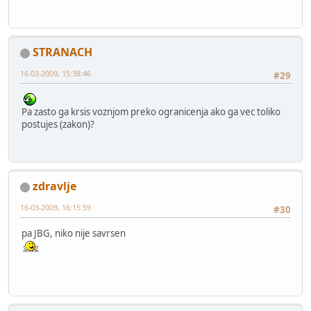
STRANACH
16-03-2009, 15:38:46
#29
Pa zasto ga krsis voznjom preko ogranicenja ako ga vec toliko
postujes (zakon)?
zdravlje
16-03-2009, 16:15:59
#30
pa JBG, niko nije savrsen