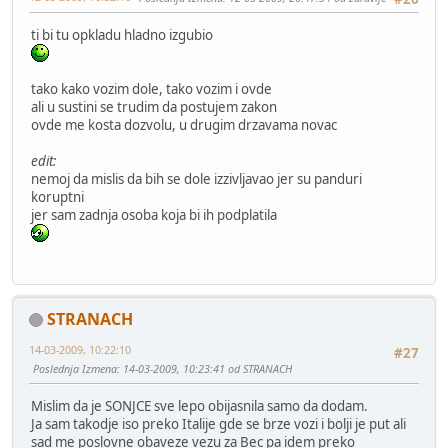
ti bi tu opkladu hladno izgubio
tako kako vozim dole, tako vozim i ovde
ali u sustini se trudim da postujem zakon
ovde me kosta dozvolu, u drugim drzavama novac
edit:
nemoj da mislis da bih se dole izzivljavao jer su panduri
koruptni
jer sam zadnja osoba koja bi ih podplatila
STRANACH
14-03-2009, 10:22:10
#27
Poslednja Izmena
: 14-03-2009, 10:23:41 od STRANACH
Mislim da je SONJCE sve lepo obijasnila samo da dodam.
Ja sam takodje iso preko Italije gde se brze vozi i bolji je put ali
sad me poslovne obaveze vezu za Bec pa idem preko