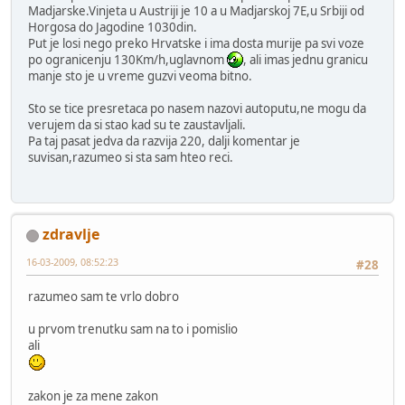
Madjarske.Vinjeta u Austriji je 10 a u Madjarskoj 7E,u Srbiji od
Horgosa do Jagodine 1030din.
Put je losi nego preko Hrvatske i ima dosta murije pa svi voze
po ogranicenju 130Km/h,uglavnom
, ali imas jednu granicu
manje sto je u vreme guzvi veoma bitno.
Sto se tice presretaca po nasem nazovi autoputu,ne mogu da
verujem da si stao kad su te zaustavljali.
Pa taj pasat jedva da razvija 220, dalji komentar je
suvisan,razumeo si sta sam hteo reci.
zdravlje
16-03-2009, 08:52:23
#28
razumeo sam te vrlo dobro
u prvom trenutku sam na to i pomislio
ali
zakon je za mene zakon