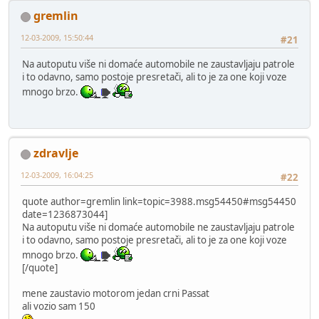
gremlin
12-03-2009, 15:50:44
#21
Na autoputu više ni domaće automobile ne zaustavljaju patrole
i to odavno, samo postoje presretači, ali to je za one koji voze
mnogo brzo.
zdravlje
12-03-2009, 16:04:25
#22
quote author=gremlin link=topic=3988.msg54450#msg54450
date=1236873044]
Na autoputu više ni domaće automobile ne zaustavljaju patrole
i to odavno, samo postoje presretači, ali to je za one koji voze
mnogo brzo.
[/quote]
mene zaustavio motorom jedan crni Passat
ali vozio sam 150