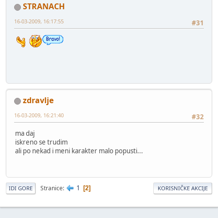
STRANACH
16-03-2009, 16:17:55
#31
zdravlje
16-03-2009, 16:21:40
#32
ma daj
iskreno se trudim
ali po nekad i meni karakter malo popusti...
1
Stranice
2
IDI GORE
KORISNIČKE AKCIJE