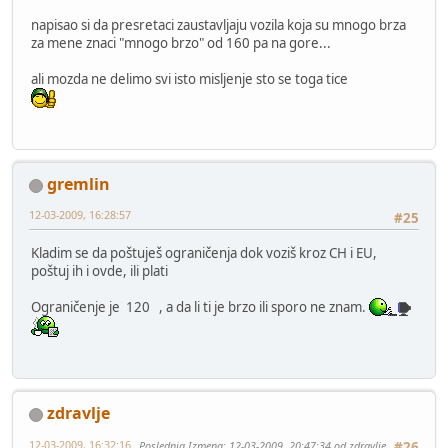
napisao si da presretaci zaustavljaju vozila koja su mnogo brza
za mene znaci "mnogo brzo" od 160 pa na gore...
ali mozda ne delimo svi isto misljenje sto se toga tice
gremlin
12-03-2009, 16:28:57
#25
Kladim se da poštuješ ograničenja dok voziš kroz CH i EU,
poštuj ih i ovde, ili plati
Ograničenje je 120 , a da li ti je brzo ili sporo ne znam.
zdravlje
12-03-2009, 16:32:16
Poslednja Izmena
: 12-03-2009, 20:47:34 od zdravlje
#26