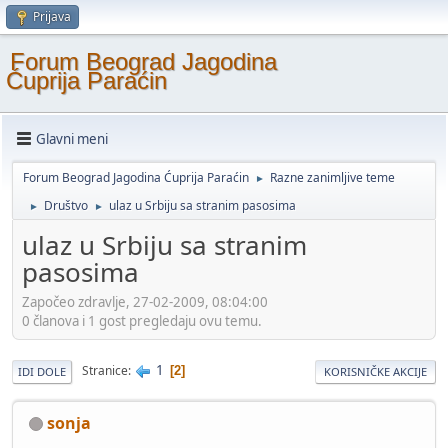
Prijava
Forum Beograd Jagodina
Ćuprija Paraćin
Glavni meni
Forum Beograd Jagodina Ćuprija Paraćin
Razne zanimljive teme
►
Društvo
ulaz u Srbiju sa stranim pasosima
►
►
ulaz u Srbiju sa stranim
pasosima
Započeo zdravlje, 27-02-2009, 08:04:00
0 članova i 1 gost pregledaju ovu temu.
1
Stranice
2
IDI DOLE
KORISNIČKE AKCIJE
sonja