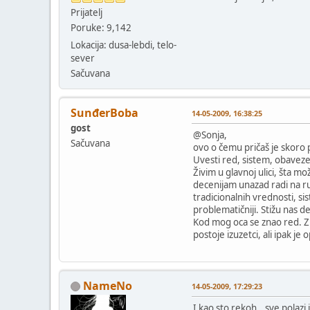
Prijatelj
Poruke: 9,142
Lokacija: dusa-lebdi, telo-
sever
Sačuvana
SunđerBoba
14-05-2009, 16:38:25
gost
@Sonja,
Sačuvana
ovo o čemu pričaš je skoro 
Uvesti red, sistem, obaveze ko
Živim u glavnoj ulici, šta mo
decenijam unazad radi na r
tradicionalnih vrednosti, si
problematičniji. Stižu nas d
Kod mog oca se znao red. Zn
postoje izuzetci, ali ipak je
NameNo
14-05-2009, 17:29:23
I kao sto rekoh...sve polazi 