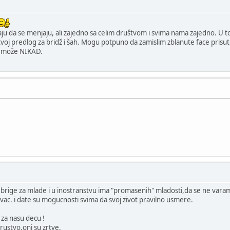
ju da se menjaju, ali zajedno sa celim društvom i svima nama zajedno. U to
voj predlog za bridž i šah. Mogu potpuno da zamislim zblanute face prisutn
ko može NIKAD.
i brige za mlade i u inostranstvu ima "promasenih" mladosti,da se ne vara
pravac. i date su mogucnosti svima da svoj zivot pravilno usmere.
za nasu decu !
 drustvo,oni su zrtve.