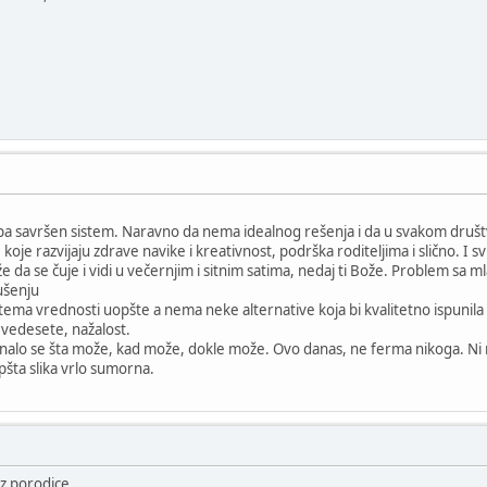
pa savršen sistem. Naravno da nema idealnog rešenja i da u svakom društv
je razvijaju zdrave navike i kreativnost, podrška roditeljima i slično. I svi ć
že da se čuje i vidi u večernjim i sitnim satima, nedaj ti Bože. Problem sa ml
ušenju
stema vrednosti uopšte a nema neke alternative koja bi kvalitetno ispunila tu
evedesete, nažalost.
alo se šta može, kad može, dokle može. Ovo danas, ne ferma nikoga. Ni rod
 opšta slika vrlo sumorna.
iz porodice...