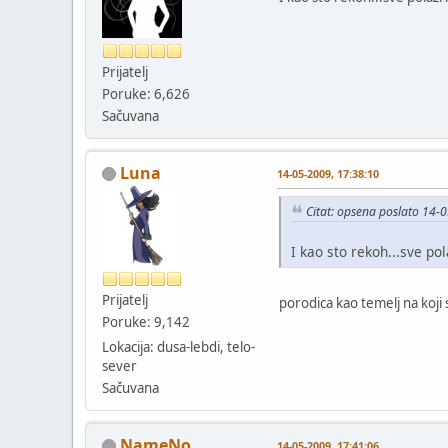
Prijatelj
Poruke: 6,626
Sačuvana
Luna
14-05-2009, 17:38:10
Citat: opsena poslato 14-
I kao sto rekoh...sve pol
Prijatelj
porodica kao temelj na koji
Poruke: 9,142
Lokacija: dusa-lebdi, telo-
sever
Sačuvana
NameNo
14-05-2009, 17:41:06