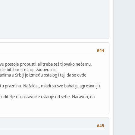
#44
u postoje propusti, ali treba težiti ovako nečemu.
e biti bar srećniji i zadovoljniji.
adima u Srbiji je između ostalog i taj, da se ovde
 prazninu. Nažalost, mladi su sve bahatiji, agresivniji i
itelje ni nastavnike i starije od sebe. Naravno, da
#45