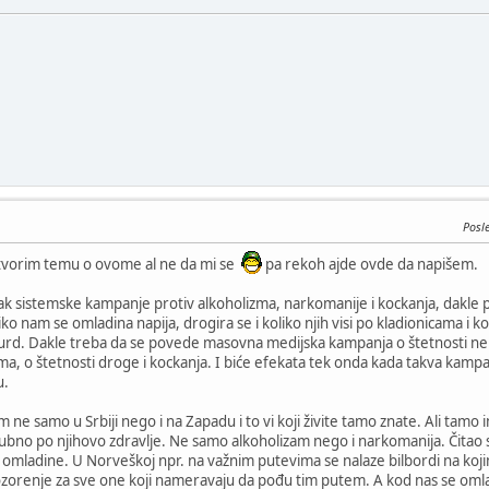
Posl
 otvorim temu o ovome al ne da mi se
pa rekoh ajde ovde da napišem.
k sistemske kampanje protiv alkoholizma, narkomanije i kockanja, dakle p
iko nam se omladina napija, drogira se i koliko njih visi po kladionicama i 
psurd. Dakle treba da se povede masovna medijska kampanja o štetnosti n
izma, o štetnosti droge i kockanja. I biće efekata tek onda kada takva kamp
u.
m ne samo u Srbiji nego i na Zapadu i to vi koji živite tamo znate. Ali ta
pogubno po njihovo zdravlje. Ne samo alkoholizam nego i narkomanija. Čit
ja omladine. U Norveškoj npr. na važnim putevima se nalaze bilbordi na koj
pozorenje za sve one koji nameravaju da pođu tim putem. A kod nas se oml