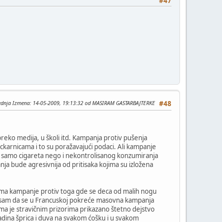
#47
ednja Izmena
: 14-05-2009, 19:13:32 od MASIRAM GASTARBAJTERKE
#48
reko medija, u školi itd. Kampanja protiv pušenja
kockarnicama i to su poražavajući podaci. Ali kampanje
e samo cigareta nego i nekontrolisanog konzumiranja
anja bude agresivnija od pritisaka kojima su izložena
mo ima kampanje protiv toga gde se deca od malih nogu
ao sam da se u Francuskoj pokreće masovna kampanja
ima je stravičnim prizorima prikazano štetno dejstvo
adina šprica i duva na svakom ćošku i u svakom