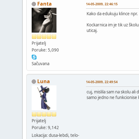
Fanta
14-05-2009, 22:46:15
Kako da edukuju klince npr. 
Kockarnica im je tik uz školu
uticaj.
Prijatelj
Poruke: 5,090
Sačuvana
Luna
14-05-2009, 22:49:54
cuj, mislila sam na skolu ali
samo jedno ne funkcionise 
Prijatelj
Poruke: 9,142
Lokacija: dusa-lebdi, telo-