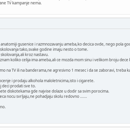
vane TV kampanje nema.
io o anatomiji gusenice i razmnozavanju ameba,ko decica ovde, nego pola go
g skolovanja tako,svake godine imaju nesto o tome.
skolovanja,ali kroz nastavu.
 znam koliko celija ima ameba,ali ce mozda mom sinu i velikom broju dece 
 na TV ili na banderama,ne agresivno 1 mesec i da se zaboravi, treba kam
ocenje i prodaju alkohola maloletnicima,isto i cigarete.
j deci prodati sve to.
sete diskotekama gde najvise dolaze u dodir sa svim porocima.
deca nocu svrljaju,ne pohadjaju skolu redovno ......
cno.