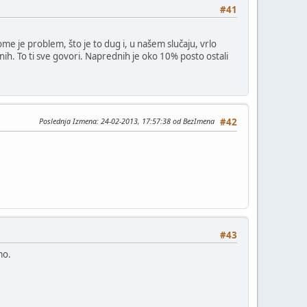
#41
me je problem, što je to dug i, u našem slučaju, vrlo
ih. To ti sve govori. Naprednih je oko 10% posto ostali
Poslednja Izmena
: 24-02-2013, 17:57:38 od BezImena
#42
#43
mo.