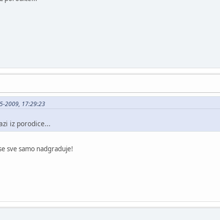
05-2009, 17:29:23
azi iz porodice...
 se sve samo nadgraduje!