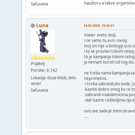
haustoru a takve organizo
Sačuvana
Luna
14-05-2009, 19:43:51
maser sveto stoji.
i ne samo to,evo i ovog:
moj sin nije u biologiji uc
i to se provlaci tokom celo
to je kampanja tokom celog 
ja nemam koristi od tog sto
Prijatelj
Poruke: 9,142
ne treba nama kampanja samo
Lokacija: dusa-lebdi, telo-
neprimetno.
sever
-i treba zabraniti,ko ovde ,t
-kazniti dobro onog ko ce to
Sačuvana
-zabraniti maloletnicima po
-dati kazne roditeljima cija 
ovo sve sada je meni stravi
....