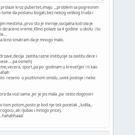
koji prolaze kroz pubertet,imaju ,,problem sa pogresnim
aju o tome da postanu bogati,bez nekog velikog truda i
jim mestima ,prvo sto je mirnije,socijalna kotrola je
eko skraceno vreme.Klinci polaze sa 4 godine u skolu i tu
e...
 ja licno smatram da je mnogo malo.
zave,decija zastita,razne institucije za zastitu dece i
zavese....pa osmeh)
me,vecera, sport,pa po godinam u krevet)jer i ti kao
hahah
sto reseno u pozitivnom smislu ,uvek postoje i neke
ra da vozi sama ,jer je jos mala ,pa cesto dogovori
 o tom potom,posto je kod nje tek pocetak ,,ludila,,
gocu ,ali i ljubav i mnogo price),
,..hahahhaaa!