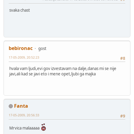
svaka chast
bebironac
gost
17-05-2009, 20:52:23
#8
hvala vam ljudi,evi gov izvestavam na dalje,danas mi se nije
javi,ali kad se javi eto i mene opet,ljubi ga majka
Fanta
17-05-2009, 20:56:33
#9
Mrvica malaaaaa