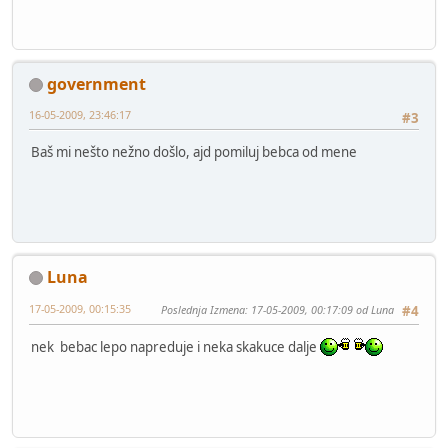
government
16-05-2009, 23:46:17
#3
Baš mi nešto nežno došlo, ajd pomiluj bebca od mene
Luna
17-05-2009, 00:15:35
Poslednja Izmena
: 17-05-2009, 00:17:09 od Luna
#4
nek bebac lepo napreduje i neka skakuce dalje