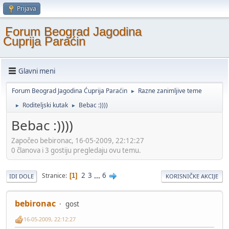
Prijava
Forum Beograd Jagodina
Ćuprija Paraćin
Glavni meni
Forum Beograd Jagodina Ćuprija Paraćin
Razne zanimljive teme
►
Roditeljski kutak
Bebac :))))
►
►
Bebac :))))
Započeo bebironac, 16-05-2009, 22:12:27
0 članova i 3 gostiju pregledaju ovu temu.
2
3
...
6
Stranice
1
IDI DOLE
KORISNIČKE AKCIJE
bebironac
gost
16-05-2009, 22:12:27