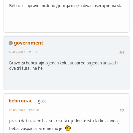
Bebac je upravo mrdnuo ,ljubi ga majka,divan osecaj nema sta
government
16-05-2009, 23:13:31
#1
Bravo za bebca ,ajmo jedan kolut unapred pa jedan unazad i
dva tri šuta , he he
bebironac
gost
16-05-2009, 23:44:58
#2
pravo da ti kazem bila su tri suta u jednu te istu tacku a onda je
bebac zaspao a i vreme mu je