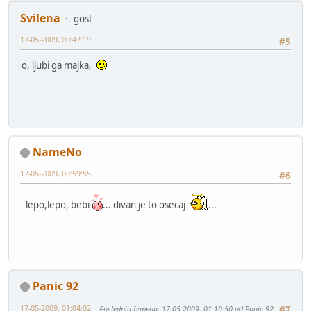
Svilena
gost
17-05-2009, 00:47:19
#5
o, ljubi ga majka,
NameNo
17-05-2009, 00:59:55
#6
lepo,lepo, bebi
... divan je to osecaj
...
Panic 92
17-05-2009, 01:04:02
Poslednja Izmena
: 17-05-2009, 01:10:50 od Panic 92
#7