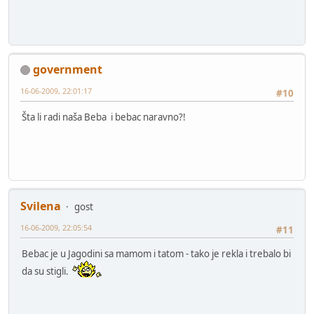
government
16-06-2009, 22:01:17
#10
Šta li radi naša Beba i bebac naravno?!
Svilena
gost
16-06-2009, 22:05:54
#11
Bebac je u Jagodini sa mamom i tatom - tako je rekla i trebalo bi
da su stigli.