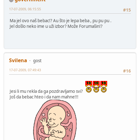
17-07-2009, 06:15:55
#15
Ma jel ovo naš bebac!? Au što je lepa beba , pu pu pu .
Jel došlo neko ime u uži izbor? Može Forumašin!?
Svilena
gost
17-07-2009, 07:49:43
#16
Jesi li mu rekla da ga pozdravljamo svi?
Još da bebac hteo i da nam mahne!!!