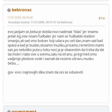
bebironac
17-07-2009, 00:39:40
#14
Poslednja Izmena
: 17-07-2009, 00:41:07 od bebironac
evo javljam se,beba je dobila novi nadimak "kilas" jer imamo
jedan kg,vise nisam fudbaler jer nam se fudbalski stadion
smanjio,ali sad smo bokser koji udara po celi dan,znam sad kad
spava a kad je budan,slusamo muziku,pricamo,remetimo mami
san,po nekoliko puta u toku noci ja je obavestim da treba da ide
da mokri i tako sve u svemu,salu na stranu ,pregrmeli smo
vadjenje plodove vode i saznali da nosimo zdravu musku
bebu....
gov evo i najnovijih slika znam da ces se oduseviti
government