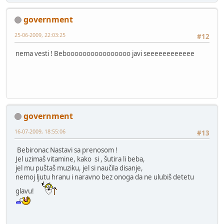
government
25-06-2009, 22:03:25
#12
nema vesti ! Beboooooooooooooooo javi seeeeeeeeeeee
government
16-07-2009, 18:55:06
#13
Bebironac Nastavi sa prenosom !
Jel uzimaš vitamine, kako si , šutira li beba,
jel mu puštaš muziku, jel si naučila disanje,
nemoj ljutu hranu i naravno bez onoga da ne ulubiš detetu
glavu!