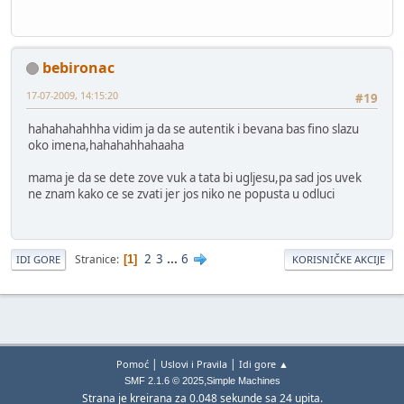
bebironac
17-07-2009, 14:15:20
#19
hahahahahhha vidim ja da se autentik i bevana bas fino slazu
oko imena,hahahahhahaaha
mama je da se dete zove vuk a tata bi ugljesu,pa sad jos uvek
ne znam kako ce se zvati jer jos niko ne popusta u odluci
2
3
...
6
Stranice
1
IDI GORE
KORISNIČKE AKCIJE
|
|
Pomoć
Uslovi i Pravila
Idi gore ▲
,
SMF 2.1.6 © 2025
Simple Machines
Strana je kreirana za 0.048 sekunde sa 24 upita.