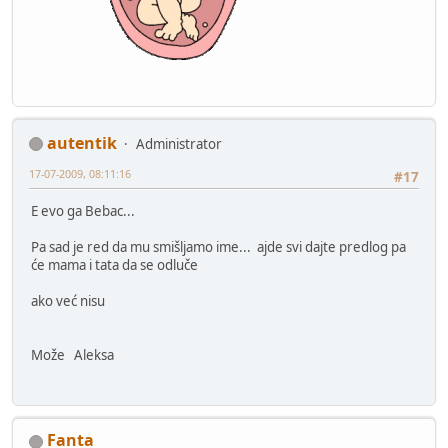
autentik
Administrator
17-07-2009, 08:11:16
#17
E evo ga Bebac...
Pa sad je red da mu smišljamo ime... ajde svi dajte predlog pa
će mama i tata da se odluče
ako već nisu
Može Aleksa
Fanta