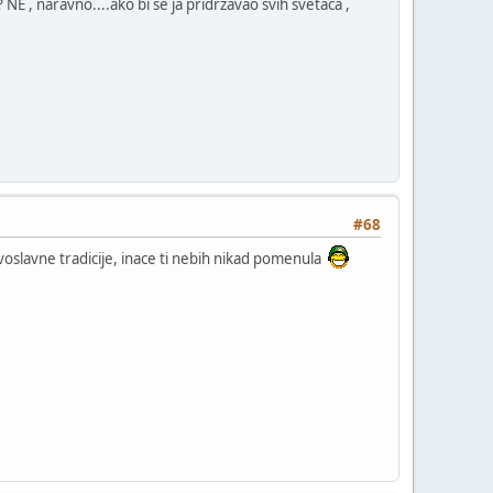
 NE , naravno....ako bi se ja pridržavao svih svetaca ,
#68
voslavne tradicije, inace ti nebih nikad pomenula