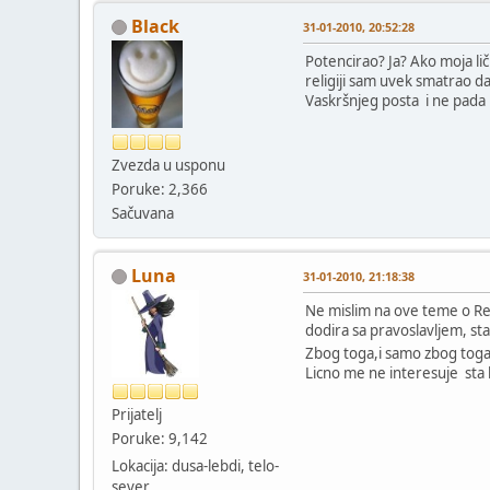
Black
31-01-2010, 20:52:28
Potencirao? Ja? Ako moja li
religiji sam uvek smatrao da
Vaskršnjeg posta i ne pada 
Zvezda u usponu
Poruke: 2,366
Sačuvana
Luna
31-01-2010, 21:18:38
Ne mislim na ove teme o Reli
dodira sa pravoslavljem, stal
Zbog toga,i samo zbog toga s
Licno me ne interesuje sta k
Prijatelj
Poruke: 9,142
Lokacija: dusa-lebdi, telo-
sever