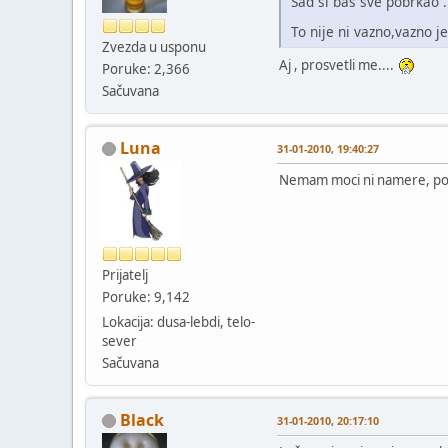
Sad si bas sve pobrkao 
To nije ni vazno,vazno j
Zvezda u usponu
Aj , prosvetli me....
Poruke: 2,366
Sačuvana
Luna
31-01-2010, 19:40:27
Nemam moci ni namere, pog
Prijatelj
Poruke: 9,142
Lokacija: dusa-lebdi, telo-
sever
Sačuvana
Black
31-01-2010, 20:17:10