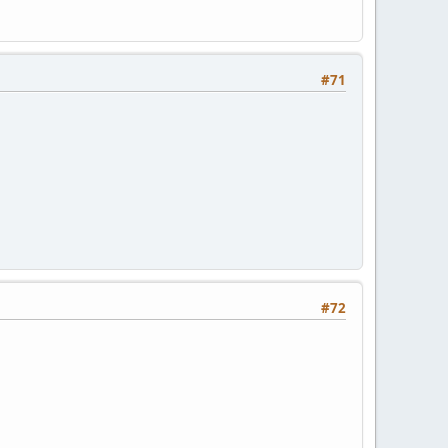
#71
#72