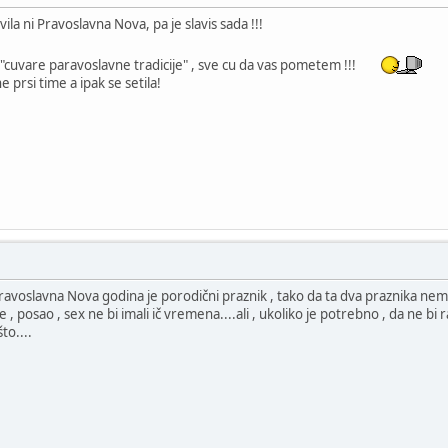
avila ni Pravoslavna Nova, pa je slavis sada !!!
cuvare paravoslavne tradicije" , sve cu da vas pometem !!!
 prsi time a ipak se setila!
Pravoslavna Nova godina je porodični praznik , tako da ta dva praznika nema
e , posao , sex ne bi imali ič vremena....ali , ukoliko je potrebno , da ne bi 
to....