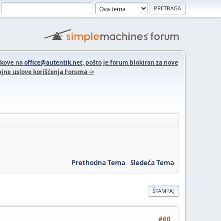
nkove na
office@autentik.net
, pošto je forum blokiran za nove
jne uslove korišćenja Foruma ->
Prethodna Tema
-
Sledeća Tema
ŠTAMPAJ
#60