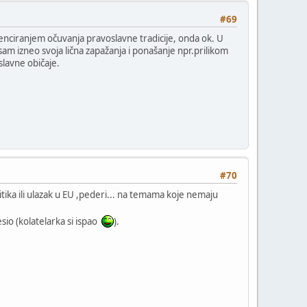
#69
enciranjem očuvanja pravoslavne tradicije, onda ok. U
 sam izneo svoja lična zapažanja i ponašanje npr.prilikom
slavne običaje.
#70
itika ili ulazak u EU ,pederi... na temama koje nemaju
sio (kolatelarka si ispao
).