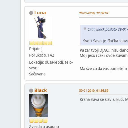
Luna
29-01-2010, 22:06:07
Citat: Black poslato 29-0
Sveti Sava je đačka slav
Prijatelj
Pa zar tvoji DJACI nisu clan
Poruke: 9,142
Moji jesu i cak i ovde kuvam 
Lokacija: dusa-lebdi, telo-
sever
Ma sve cu da vas pomete
Sačuvana
Black
30-01-2010, 01:56:39
Krsna slava se slavi u kući. 
Zvezda u usponu