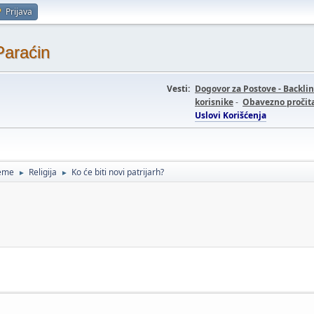
Prijava
Paraćin
Vesti:
Dogovor za Postove - Backli
korisnike
-
Obavezno pročita
Uslovi Korišćenja
teme
Religija
Ko će biti novi patrijarh?
►
►