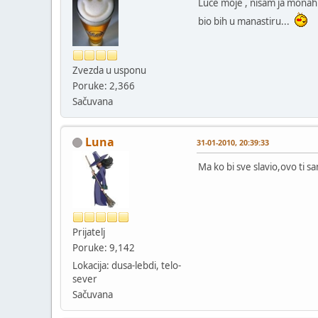
Luče moje , nisam ja monah ,
bio bih u manastiru...
Zvezda u usponu
Poruke: 2,366
Sačuvana
Luna
31-01-2010, 20:39:33
Ma ko bi sve slavio,ovo ti 
Prijatelj
Poruke: 9,142
Lokacija: dusa-lebdi, telo-
sever
Sačuvana