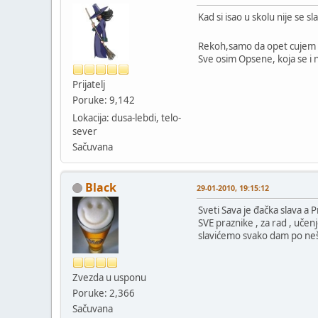
Kad si isao u skolu nije se sl
Rekoh,samo da opet cujem "
Sve osim Opsene, koja se i ne
Prijatelj
Poruke: 9,142
Lokacija: dusa-lebdi, telo-
sever
Sačuvana
Black
29-01-2010, 19:15:12
Sveti Sava je đačka slava a 
SVE praznike , za rad , učenj
slavićemo svako dam po neš
Zvezda u usponu
Poruke: 2,366
Sačuvana