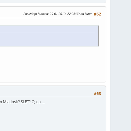
Poslednja Izmena
: 29-01-2010, 22:08:30 od Luna
#62
#63
an Mladosti? SLET? O, da....