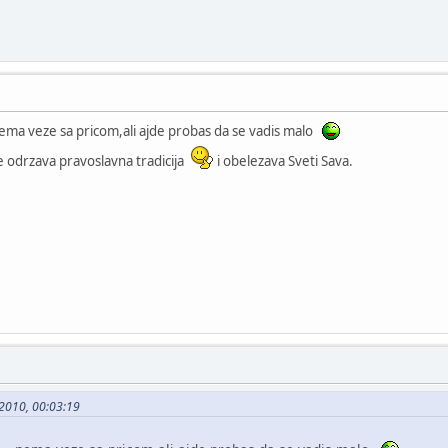
 nema veze sa pricom,ali ajde probas da se vadis malo
se odrzava pravoslavna tradicija
i obelezava Sveti Sava.
-2010, 00:03:19