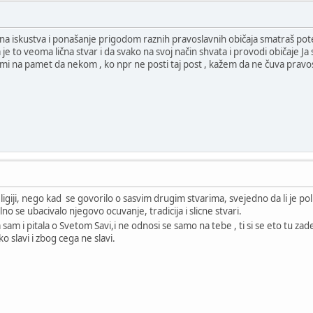
čna iskustva i ponašanje prigodom raznih pravoslavnih običaja smatraš pot
 je to veoma lična stvar i da svako na svoj način shvata i provodi običaje Ja
mi na pamet da nekom , ko npr ne posti taj post , kažem da ne čuva pravo
giji, nego kad se govorilo o sasvim drugim stvarima, svejedno da li je pol
no se ubacivalo njegovo ocuvanje, tradicija i slicne stvari.
am i pitala o Svetom Savi,i ne odnosi se samo na tebe , ti si se eto tu zade
o slavi i zbog cega ne slavi.