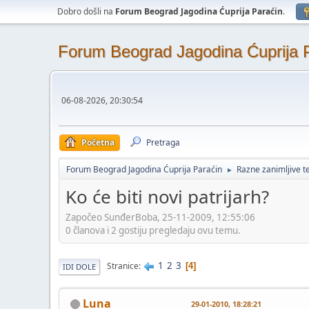
Dobro došli na
Forum Beograd Jagodina Ćuprija Paraćin
.
Forum Beograd Jagodina Ćuprija 
06-08-2026, 20:30:54
Početna
Pretraga
Forum Beograd Jagodina Ćuprija Paraćin
Razne zanimljive 
►
Ko će biti novi patrijarh?
Započeo SunđerBoba, 25-11-2009, 12:55:06
0 članova i 2 gostiju pregledaju ovu temu.
1
2
3
Stranice
4
IDI DOLE
Luna
29-01-2010, 18:28:21