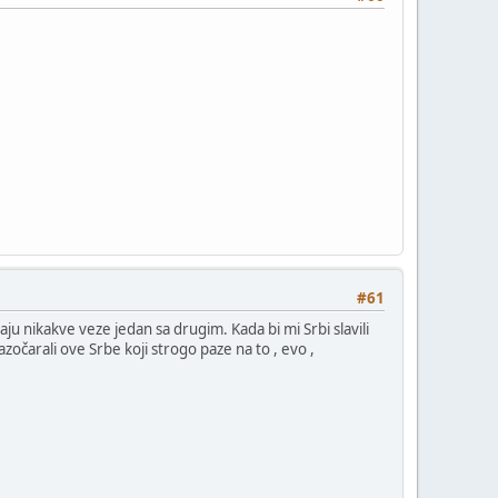
#61
ju nikakve veze jedan sa drugim. Kada bi mi Srbi slavili
razočarali ove Srbe koji strogo paze na to , evo ,