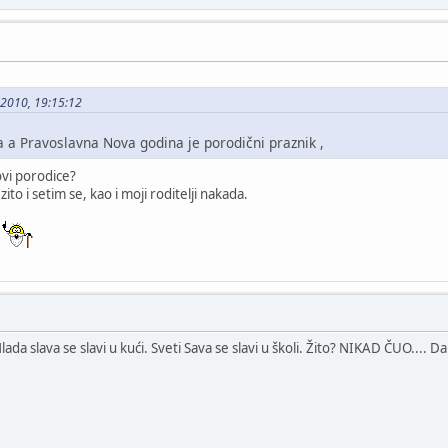
1-2010, 19:15:12
a a Pravoslavna Nova godina je porodični praznik ,
ovi porodice?
zito i setim se, kao i moji roditelji nakada.
m
Mlada slava se slavi u kući. Sveti Sava se slavi u školi. Žito? NIKAD ČUO.... D