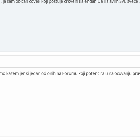
 ja sam običan čovek koji poštuje crkveni kalendar. Da li slavim SVE svece ?
samo kazem jer si jedan od onih na Forumu koji potenciraju na ocuvanju pra