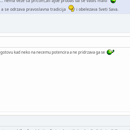
.... nema veze sa pricom,ali ajde probas da se vadis malo
e a se odrzava pravoslavna tradicija
i obelezava Sveti Sava.
otovu kad neko na necemu potencira a ne pridrzava ga se