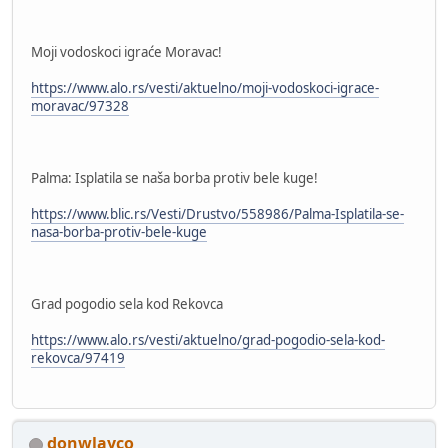
Moji vodoskoci igraće Moravac!
https://www.alo.rs/vesti/aktuelno/moji-vodoskoci-igrace-
moravac/97328
Palma: Isplatila se naša borba protiv bele kuge!
https://www.blic.rs/Vesti/Drustvo/558986/Palma-Isplatila-se-
nasa-borba-protiv-bele-kuge
Grad pogodio sela kod Rekovca
https://www.alo.rs/vesti/aktuelno/grad-pogodio-sela-kod-
rekovca/97419
donwlayco