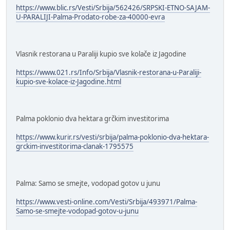
https://www.blic.rs/Vesti/Srbija/562426/SRPSKI-ETNO-SAJAM-
U-PARALIJI-Palma-Prodato-robe-za-40000-evra
Vlasnik restorana u Paraliji kupio sve kolače iz Jagodine
https://www.021.rs/Info/Srbija/Vlasnik-restorana-u-Paraliji-
kupio-sve-kolace-iz-Jagodine.html
Palma poklonio dva hektara grčkim investitorima
https://www.kurir.rs/vesti/srbija/palma-poklonio-dva-hektara-
grckim-investitorima-clanak-1795575
Palma: Samo se smejte, vodopad gotov u junu
https://www.vesti-online.com/Vesti/Srbija/493971/Palma-
Samo-se-smejte-vodopad-gotov-u-junu