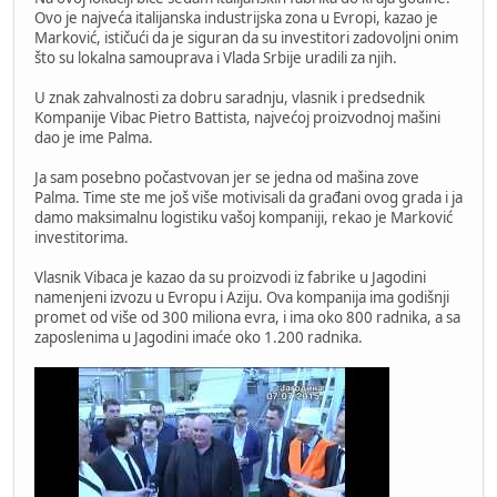
Ovo je najveća italijanska industrijska zona u Evropi, kazao je
Marković, ističući da je siguran da su investitori zadovoljni onim
što su lokalna samouprava i Vlada Srbije uradili za njih.
U znak zahvalnosti za dobru saradnju, vlasnik i predsednik
Kompanije Vibac Pietro Battista, najvećoj proizvodnoj mašini
dao je ime Palma.
Ja sam posebno počastvovan jer se jedna od mašina zove
Palma. Time ste me još više motivisali da građani ovog grada i ja
damo maksimalnu logistiku vašoj kompaniji, rekao je Marković
investitorima.
Vlasnik Vibaca je kazao da su proizvodi iz fabrike u Jagodini
namenjeni izvozu u Evropu i Aziju. Ova kompanija ima godišnji
promet od više od 300 miliona evra, i ima oko 800 radnika, a sa
zaposlenima u Jagodini imaće oko 1.200 radnika.