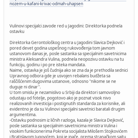
nozem-u-kafani-krivac-odmah-uhapsen
Vulinovi specijalci zavode red u Jagodini: Direktorka podnela
ostavku
Direktorka Gerontološkog centra u Jagodini Slavica Dejković i
pored devet godina uspešnog rukovođenja tom javnom
ustanovom danas je, posle sastanka sa specijalnim savetnicima
ministra Aleksandra Vulina, podnela neopozivu ostavku na tu
funkciju, godinu i po pre isteka mandata.
Naime, ostavka je još čudnija ako se zna da je prethodila sednici
Upravnog odbora gde je usvojen rebalans budžeta sa
raščišćenim dugovima ustanove, odnosno "nikome se ne
duguje ni dinar".
U tom smislu je nezamislivo u Srbiji da direktori samovoljno
odustaju od fotelje, pogotovo ako je poznat visok nivo
realizovanih investicija i postignutih standarda za korisnike, ali
evidentno je da su Vulinovi specijalni savetnici baratali drugim
argumentima.
-Ostavku podnosim iz ličnih razloga, kazala je Slavica Dejković,
posle sastanka sa specijalnim savetnicima ministra Vulina i
visokim funkcionerima Pokreta socijalista Milošem Stojkovićem
i Bratislavom Jugovićem, koji je inače, prema stranačkom sajtu