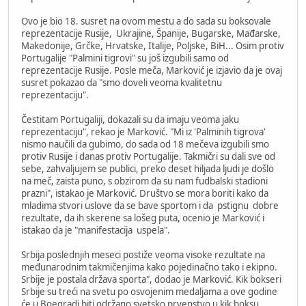
Ovo je bio 18. susret na ovom mestu a do sada su boksovale
reprezentacije Rusije, Ukrajine, Španije, Bugarske, Mađarske,
Makedonije, Grčke, Hrvatske, Italije, Poljske, BiH... Osim protiv
Portugalije "Palmini tigrovi" su još izgubili samo od
reprezentacije Rusije. Posle meča, Marković je izjavio da je ovaj
susret pokazao da "smo doveli veoma kvalitetnu
reprezentaciju".
Čestitam Portugaliji, dokazali su da imaju veoma jaku
reprezentaciju", rekao je Marković. "Mi iz 'Palminih tigrova'
nismo naučili da gubimo, do sada od 18 mečeva izgubili smo
protiv Rusije i danas protiv Portugalije. Takmičri su dali sve od
sebe, zahvaljujem se publici, preko deset hiljada ljudi je došlo
na meč, zaista puno, s obzirom da su nam fudbalski stadioni
prazni", istakao je Marković. Društvo se mora boriti kako da
mladima stvori uslove da se bave sportom i da pstignu dobre
rezultate, da ih skerene sa lošeg puta, ocenio je Marković i
istakao da je "manifestacija uspela".
Srbija poslednjih meseci postiže veoma visoke rezultate na
međunarodnim takmičenjima kako pojedinačno tako i ekipno.
Srbije je postala država sporta", dodao je Marković. Kik bokseri
Srbije su treći na svetu po osvojenim medaljama a ove godine
će u Boegradi biti održano svetsko prvenstvo u kik boksu,