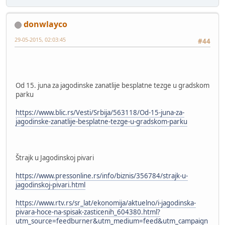
donwlayco
29-05-2015, 02:03:45
#44
Od 15. juna za jagodinske zanatlije besplatne tezge u gradskom
parku
https://www.blic.rs/Vesti/Srbija/563118/Od-15-juna-za-
jagodinske-zanatlije-besplatne-tezge-u-gradskom-parku
Štrajk u Jagodinskoj pivari
https://www.pressonline.rs/info/biznis/356784/strajk-u-
jagodinskoj-pivari.html
https://www.rtv.rs/sr_lat/ekonomija/aktuelno/i-jagodinska-
pivara-hoce-na-spisak-zasticenih_604380.html?
utm_source=feedburner&utm_medium=feed&utm_campaign