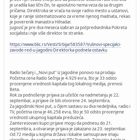
je uradila kao lični čin, te apsolutno nema veza da sa drugim
pričama. Direktroka se vraća na svoje radno mesto u ustanovi,
koje je ranije sistematizovano za vreme njenog madnata, rekao
je poverenik manastira Hilnadar.
Jugović je pre dva meseca izabran za potpredsednika Pokreta
socijalista i nije više direktor te stranke.
https://www.blic.rs/Vesti/Srbija/583587/Vulinovi-specijalci-
zavode-red-u-Jagodini-Direktorka-podnela-ostavku
Radio Sečanj i ,,Novi put" iz Jagodine ponovo na prodaju
Početna cena Radio Sečnja je 4.929 evra, što je 33 odsto
procenjene vrednosti kapitala tog lokalnog medija, prenosi
Beta.
Rok za podnošenje prijava za učešće na nadmetanju je 22.
septembar, a prijave će biti otvorene 24. septembra.
Za jagodinski Novi put, u čijem sastavu su dva nedeljnika, radio i
TV, početna cena je 46.258 evra, što je 50 odsto procenjene
vrednosti ukupnog kapitala preduzeća.
Zainteresovani kupci prijave mogu da podnesu do 21.
septembra, a otvaranje prijava je zakazano za 23. septembar.
Od 72 medija u kojima država i lokalne samouprave imaju