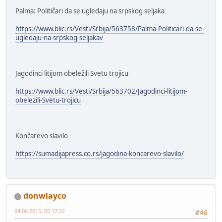
Palma: Političari da se ugledaju na srpskog seljaka
https://www.blic.rs/Vesti/Srbija/563758/Palma-Politicari-da-se-
ugledaju-na-srpskog-seljakav
Jagodinci litijom obeležili Svetu trojicu
https://www.blic.rs/Vesti/Srbija/563702/Jagodinci-litijom-
obelezili-Svetu-trojicu
Končarevo slavilo
https://sumadijapress.co.rs/jagodina-koncarevo-slavilo/
donwlayco
04-06-2015, 05:17:22
#46