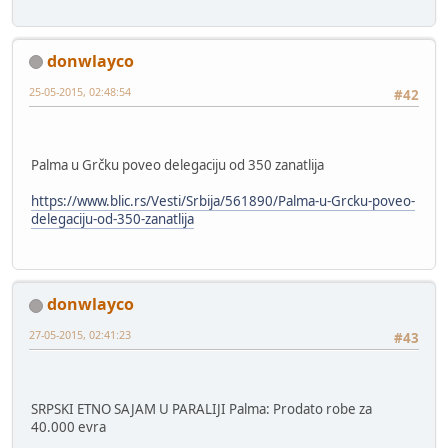
donwlayco
25-05-2015, 02:48:54
#42
Palma u Grčku poveo delegaciju od 350 zanatlija
https://www.blic.rs/Vesti/Srbija/561890/Palma-u-Grcku-poveo-
delegaciju-od-350-zanatlija
donwlayco
27-05-2015, 02:41:23
#43
SRPSKI ETNO SAJAM U PARALIJI Palma: Prodato robe za
40.000 evra