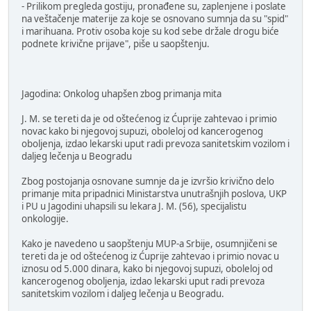
- Prilikom pregleda gostiju, pronađene su, zaplenjene i poslate
na veštačenje materije za koje se osnovano sumnja da su "spid"
i marihuana. Protiv osoba koje su kod sebe držale drogu biće
podnete krivične prijave", piše u saopštenju.
Jagodina: Onkolog uhapšen zbog primanja mita
J. M. se tereti da je od oštećenog iz Ćuprije zahtevao i primio
novac kako bi njegovoj supuzi, oboleloj od kancerogenog
oboljenja, izdao lekarski uput radi prevoza sanitetskim vozilom i
daljeg lečenja u Beogradu
Zbog postojanja osnovane sumnje da je izvršio krivično delo
primanje mita pripadnici Ministarstva unutrašnjih poslova, UKP
i PU u Jagodini uhapsili su lekara J. M. (56), specijalistu
onkologije.
Kako je navedeno u saopštenju MUP-a Srbije, osumnjičeni se
tereti da je od oštećenog iz Ćuprije zahtevao i primio novac u
iznosu od 5.000 dinara, kako bi njegovoj supuzi, oboleloj od
kancerogenog oboljenja, izdao lekarski uput radi prevoza
sanitetskim vozilom i daljeg lečenja u Beogradu.