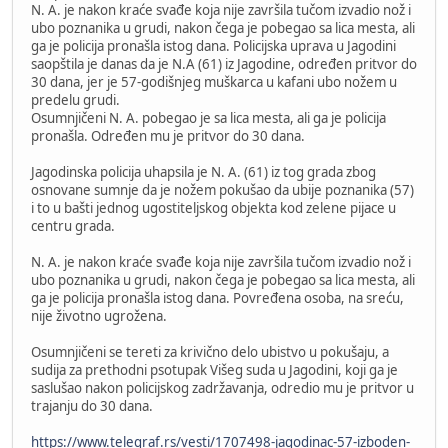
N. A. je nakon kraće svađe koja nije završila tučom izvadio nož i
ubo poznanika u grudi, nakon čega je pobegao sa lica mesta, ali
ga je policija pronašla istog dana. Policijska uprava u Jagodini
saopštila je danas da je N.A (61) iz Jagodine, određen pritvor do
30 dana, jer je 57-godišnjeg muškarca u kafani ubo nožem u
predelu grudi.
Osumnjičeni N. A. pobegao je sa lica mesta, ali ga je policija
pronašla. Određen mu je pritvor do 30 dana.
Jagodinska policija uhapsila je N. A. (61) iz tog grada zbog
osnovane sumnje da je nožem pokušao da ubije poznanika (57)
i to u bašti jednog ugostiteljskog objekta kod zelene pijace u
centru grada.
N. A. je nakon kraće svađe koja nije završila tučom izvadio nož i
ubo poznanika u grudi, nakon čega je pobegao sa lica mesta, ali
ga je policija pronašla istog dana. Povređena osoba, na sreću,
nije životno ugrožena.
Osumnjičeni se tereti za krivično delo ubistvo u pokušaju, a
sudija za prethodni psotupak Višeg suda u Jagodini, koji ga je
saslušao nakon policijskog zadržavanja, odredio mu je pritvor u
trajanju do 30 dana.
https://www.telegraf.rs/vesti/1707498-jagodinac-57-izboden-