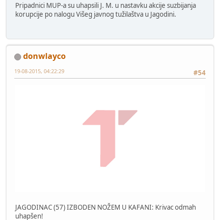
Pripadnici MUP-a su uhapsili J. M. u nastavku akcije suzbijanja
korupcije po nalogu Višeg javnog tužilaštva u Jagodini.
donwlayco
19-08-2015, 04:22:29
#54
JAGODINAC (57) IZBODEN NOŽEM U KAFANI: Krivac odmah
uhapšen!