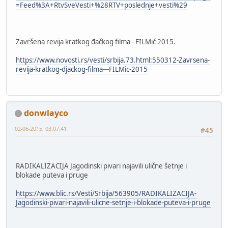
=Feed%3A+RtvSveVesti+%28RTV+poslednje+vesti%29
Završena revija kratkog đačkog filma - FILMić 2015.
https://www.novosti.rs/vesti/srbija.73.html:550312-Zavrsena-
revija-kratkog-djackog-filma---FILMic-2015
donwlayco
02-06-2015, 03:07:41
#45
RADIKALIZACIJA Jagodinski pivari najavili ulične šetnje i
blokade puteva i pruge
https://www.blic.rs/Vesti/Srbija/563905/RADIKALIZACIJA-
Jagodinski-pivari-najavili-ulicne-setnje-i-blokade-puteva-i-pruge