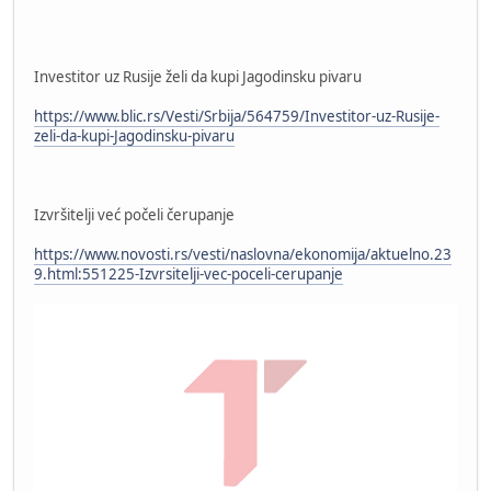
Investitor uz Rusije želi da kupi Jagodinsku pivaru
https://www.blic.rs/Vesti/Srbija/564759/Investitor-uz-Rusije-
zeli-da-kupi-Jagodinsku-pivaru
Izvršitelji već počeli čerupanje
https://www.novosti.rs/vesti/naslovna/ekonomija/aktuelno.23
9.html:551225-Izvrsitelji-vec-poceli-cerupanje