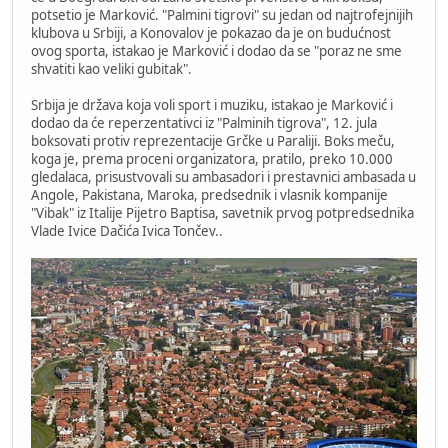
potsetio je Marković. "Palmini tigrovi" su jedan od najtrofejnijih
klubova u Srbiji, a Konovalov je pokazao da je on budućnost
ovog sporta, istakao je Marković i dodao da se "poraz ne sme
shvatiti kao veliki gubitak".
Srbija je država koja voli sport i muziku, istakao je Marković i
dodao da će reperzentativci iz "Palminih tigrova", 12. jula
boksovati protiv reprezentacije Grčke u Paraliji. Boks meču,
koga je, prema proceni organizatora, pratilo, preko 10.000
gledalaca, prisustvovali su ambasadori i prestavnici ambasada u
Angole, Pakistana, Maroka, predsednik i vlasnik kompanije
"Vibak" iz Italije Pijetro Baptisa, savetnik prvog potpredsednika
Vlade Ivice Dačića Ivica Tončev..