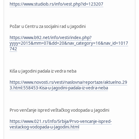
https://www.studiob.rs/info/vest.php?id=123207
Požar u Centru za socijalni rad u Jagodini
https://www.b92.net/info/vesti/index.php?
yyyy=2015&mm=07&dd=20&nav_category=16&nav_id=1017
742
Kiša u Jagodini padala iz vedra neba
https://www.novosti.rs/vesti/naslovna/reportaze/aktuelno.29
3.html:558453-Kisa-u-Jagodini-padala-iz-vedra-neba
Prvo venčanje ispred veštačkog vodopada u Jagodini
https://www.021.rs/Info/Srbija/Prvo-vencanje-ispred-
vestackog-vodopada-u-Jagodini.html