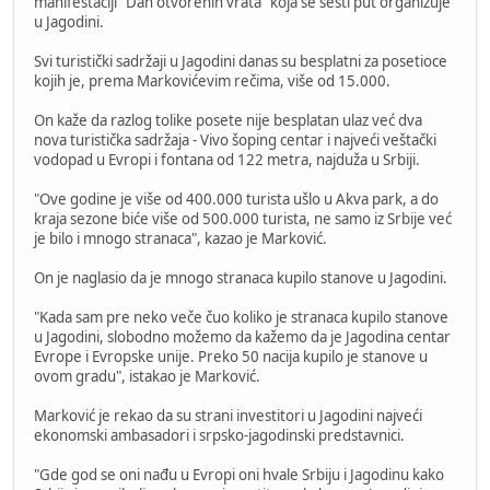
manifestaciji "Dan otvorenih vrata" koja se šesti put organizuje
u Jagodini.
Svi turistički sadržaji u Jagodini danas su besplatni za posetioce
kojih je, prema Markovićevim rečima, više od 15.000.
On kaže da razlog tolike posete nije besplatan ulaz već dva
nova turistička sadržaja - Vivo šoping centar i najveći veštački
vodopad u Evropi i fontana od 122 metra, najduža u Srbiji.
"Ove godine je više od 400.000 turista ušlo u Akva park, a do
kraja sezone biće više od 500.000 turista, ne samo iz Srbije već
je bilo i mnogo stranaca", kazao je Marković.
On je naglasio da je mnogo stranaca kupilo stanove u Jagodini.
"Kada sam pre neko veče čuo koliko je stranaca kupilo stanove
u Jagodini, slobodno možemo da kažemo da je Jagodina centar
Evrope i Evropske unije. Preko 50 nacija kupilo je stanove u
ovom gradu", istakao je Marković.
Marković je rekao da su strani investitori u Jagodini najveći
ekonomski ambasadori i srpsko-jagodinski predstavnici.
"Gde god se oni nađu u Evropi oni hvale Srbiju i Jagodinu kako