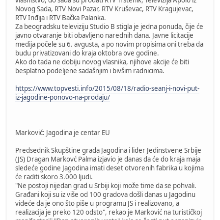
vlasništvo, do sada su prodati RTV Trstenik, Televizija Apolo iz
Novog Sada, RTV Novi Pazar, RTV Kruševac, RTV Kragujevac,
RTV Inđija i RTV Bačka Palanka.
Za beogradsku televiziju Studio B stigla je jedna ponuda, čije će
javno otvaranje biti obavljeno narednih dana. Javne licitacije
medija počele su 6. avgusta, a po novim propisima oni treba da
budu privatizovani do kraja oktobra ove godine.
Ako do tada ne dobiju novog vlasnika, njihove akcije će biti
besplatno podeljene sadašnjim i bivšim radnicima.
https://www.topvesti.info/2015/08/18/radio-seanj-i-novi-put-
iz-jagodine-ponovo-na-prodaju/
Marković: Jagodina je centar EU
Predsednik Skupštine grada Jagodina i lider Jedinstvene Srbije
(JS) Dragan Markovć Palma izjavio je danas da će do kraja maja
sledeće godine Jagodina imati deset otvorenih fabrika u kojima
će raditi skoro 3.000 ljudi.
"Ne postoji nijedan grad u Srbiji koji može time da se pohvali.
Građani koji su iz više od 100 gradova došli danas u Jagodinu
videće da je ono što piše u programu JS i realizovano, a
realizacija je preko 120 odsto", rekao je Marković na turističkoj