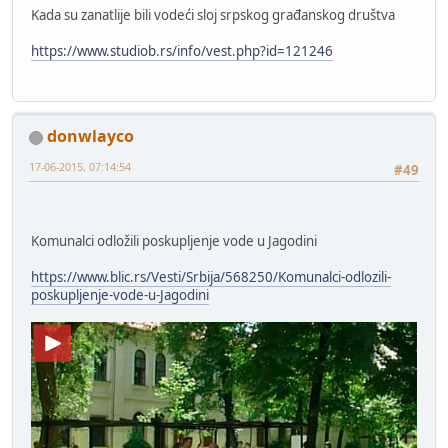
Kada su zanatlije bili vodeći sloj srpskog građanskog društva
https://www.studiob.rs/info/vest.php?id=121246
donwlayco
17-06-2015, 07:14:54
#49
Komunalci odložili poskupljenje vode u Jagodini
https://www.blic.rs/Vesti/Srbija/568250/Komunalci-odlozili-
poskupljenje-vode-u-Jagodini