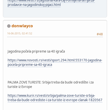
https://www.vesti.rs/Jagodina/Kafa-caj-i-omiljena-serija-za-
prodavce-na-jagodinskoj-pijaci.html
donwlayco
16-06-2015, 02:41:52
#48
Jagodina počela pripreme sa 40 igrača
https://www.novosti.rs/vesti/sport.294.html:553170-Jagodina-
pocela-pripreme-sa-40-igraca
PALMA ZOVE TURISTE: Srbija treba da bude odredište i za
turiste iz Evrope
https://www.kurir.rs/vesti/srbija/palma-zove-turiste-srbija-
treba-da-bude-odrediste-i-za-turiste-iz-evrope-clanak-1820567