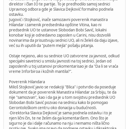
direktor i član IO te partije. To je predhodilo samoj sednici
Upravnog odbora gde je Slavica Dejković formalno podnela
ostavku.
Jugović i Stojković, inače samozavni poverenik manastira
Hilandar i zamenik predsednika opštine Vitina, kao ni
predsednik UO te ustanove Slobodan Bobi Savić, lokalni
konobar koji je odnedavno zaposlen u Carini, nisu dozvolili
novinarima da prisustvuju sednici UO, ali ni želeli da daju izjave,
već su ih uputili da "putem mejla" pošalju pitanja.
Ostaje nejasno, ako su sednice UO zatvorene za javnost, odkud
specijalni savetnici u smislu javnosti na toj sednici. Jedan od
zaposlenih u toj ustanovi prokomentarisao je da "Da li se vraća
vreme Inforbiroa i kožnih mantila?".
Poverenik Hilandara
Miloš Stojković javio se redakciji "Blica" i potvrdio da poseduje
dokument da je poverenik Manastira Hilandar za Srbiju, te da
nije "samozvan", kao i da ga je u tom svojstvu predsednik UO
Slobodan Bobi Savić pozvao na sednicu kako bi pomogao
Gerontološkom centru oko donacija u budućnosti.
-Direktorka Slavica Dejković je sama podnela ostavku i to je
njen lični čin, te ne želim da ga komentarišem. Ono što je
sigurno je da i dalje računamo na nju i nemamo ništa lično
protiv nje. Svako ima pravo da podnese ostavku i dikrektroka