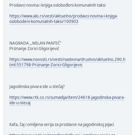
Prodavci novina i knjiga oslobođeni komunalnih taksi
https://www.alo.rs/vesti/aktuelno/prodavci-novina-i-knjiga-
oslobodeni-komunalnih-taksi/100903
NAGRADA ,,MILAN PANTIĆ"
Priznanje Zorici Gligorijević
https://www.novosti.rs/vesti/naslovna/drustvo/aktuelno.290.h
tml:551798-Priznanje-Zorici-Gligorijevic
Jagodinska pivara ide u stečaj?
https://www.rtk.co.rs/sumadija/item/24618-jagodinska-pivara-
ide-u-stecaj
Kafa, čaj i omiljena serija za prodavce na jagodinskoj pijaci