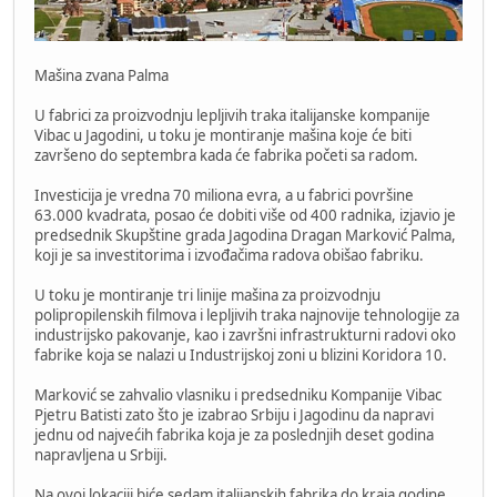
Mašina zvana Palma
U fabrici za proizvodnju lepljivih traka italijanske kompanije
Vibac u Jagodini, u toku je montiranje mašina koje će biti
završeno do septembra kada će fabrika početi sa radom.
Investicija je vredna 70 miliona evra, a u fabrici površine
63.000 kvadrata, posao će dobiti više od 400 radnika, izjavio je
predsednik Skupštine grada Jagodina Dragan Marković Palma,
koji je sa investitorima i izvođačima radova obišao fabriku.
U toku je montiranje tri linije mašina za proizvodnju
polipropilenskih filmova i lepljivih traka najnovije tehnologije za
industrijsko pakovanje, kao i završni infrastrukturni radovi oko
fabrike koja se nalazi u Industrijskoj zoni u blizini Koridora 10.
Marković se zahvalio vlasniku i predsedniku Kompanije Vibac
Pjetru Batisti zato što je izabrao Srbiju i Jagodinu da napravi
jednu od najvećih fabrika koja je za poslednjih deset godina
napravljena u Srbiji.
Na ovoj lokaciji biće sedam italijanskih fabrika do kraja godine.