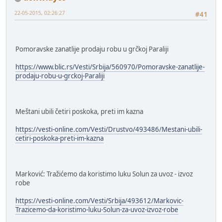
22-05-2015, 02:26:27
#41
Pomoravske zanatlije prodaju robu u grčkoj Paraliji
https://www.blic.rs/Vesti/Srbija/560970/Pomoravske-zanatlije-
prodaju-robu-u-grckoj-Paraliji
Meštani ubili četiri poskoka, preti im kazna
https://vesti-online.com/Vesti/Drustvo/493486/Mestani-ubili-
cetiri-poskoka-preti-im-kazna
Marković: Tražićemo da koristimo luku Solun za uvoz - izvoz
robe
https://vesti-online.com/Vesti/Srbija/493612/Markovic-
Trazicemo-da-koristimo-luku-Solun-za-uvoz-izvoz-robe