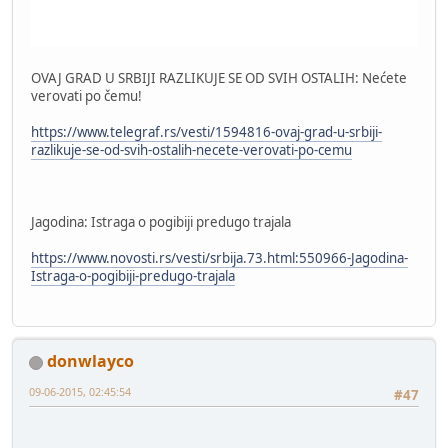
OVAJ GRAD U SRBIJI RAZLIKUJE SE OD SVIH OSTALIH: Nećete
verovati po čemu!
https://www.telegraf.rs/vesti/1594816-ovaj-grad-u-srbiji-
razlikuje-se-od-svih-ostalih-necete-verovati-po-cemu
Jagodina: Istraga o pogibiji predugo trajala
https://www.novosti.rs/vesti/srbija.73.html:550966-Jagodina-
Istraga-o-pogibiji-predugo-trajala
donwlayco
09-06-2015, 02:45:54
#47