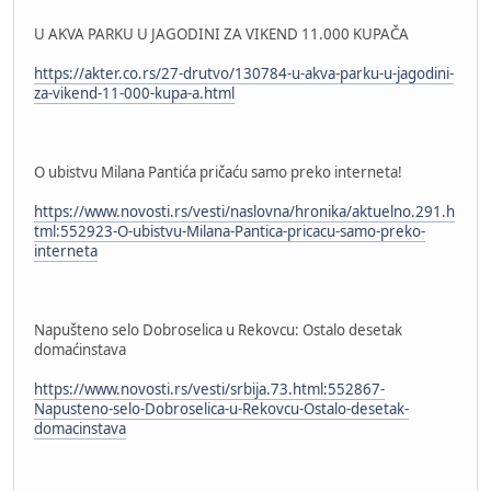
U AKVA PARKU U JAGODINI ZA VIKEND 11.000 KUPAČA
https://akter.co.rs/27-drutvo/130784-u-akva-parku-u-jagodini-
za-vikend-11-000-kupa-a.html
O ubistvu Milana Pantića pričaću samo preko interneta!
https://www.novosti.rs/vesti/naslovna/hronika/aktuelno.291.h
tml:552923-O-ubistvu-Milana-Pantica-pricacu-samo-preko-
interneta
Napušteno selo Dobroselica u Rekovcu: Ostalo desetak
domaćinstava
https://www.novosti.rs/vesti/srbija.73.html:552867-
Napusteno-selo-Dobroselica-u-Rekovcu-Ostalo-desetak-
domacinstava