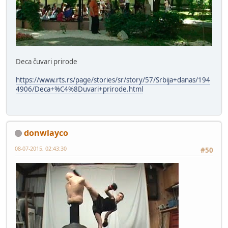
Deca čuvari prirode
https://www.rts.rs/page/stories/sr/story/57/Srbija+danas/194
4906/Deca+%C4%8Duvari+prirode.html
donwlayco
08-07-2015, 02:43:30
#50