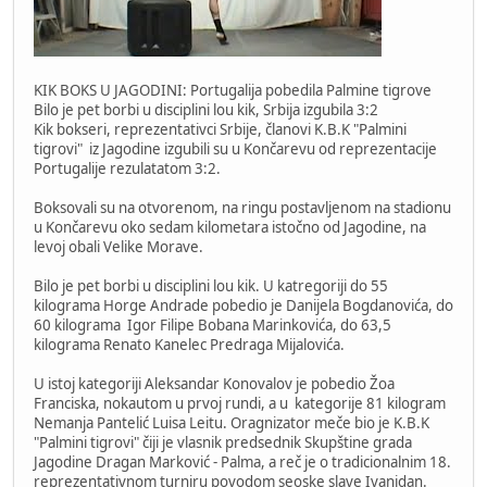
KIK BOKS U JAGODINI: Portugalija pobedila Palmine tigrove
Bilo je pet borbi u disciplini lou kik, Srbija izgubila 3:2
Kik bokseri, reprezentativci Srbije, članovi K.B.K "Palmini
tigrovi" iz Jagodine izgubili su u Končarevu od reprezentacije
Portugalije rezulatatom 3:2.
Boksovali su na otvorenom, na ringu postavljenom na stadionu
u Končarevu oko sedam kilometara istočno od Jagodine, na
levoj obali Velike Morave.
Bilo je pet borbi u disciplini lou kik. U katregoriji do 55
kilograma Horge Andrade pobedio je Danijela Bogdanovića, do
60 kilograma Igor Filipe Bobana Marinkovića, do 63,5
kilograma Renato Kanelec Predraga Mijalovića.
U istoj kategoriji Aleksandar Konovalov je pobedio Žoa
Franciska, nokautom u prvoj rundi, a u kategorije 81 kilogram
Nemanja Pantelić Luisa Leitu. Oragnizator meče bio je K.B.K
"Palmini tigrovi" čiji je vlasnik predsednik Skupštine grada
Jagodine Dragan Marković - Palma, a reč je o tradicionalnim 18.
reprezentativnom turniru povodom seoske slave Ivanjdan.