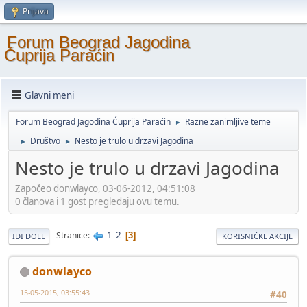
Prijava
Forum Beograd Jagodina
Ćuprija Paraćin
Glavni meni
Forum Beograd Jagodina Ćuprija Paraćin
Razne zanimljive teme
►
Društvo
Nesto je trulo u drzavi Jagodina
►
►
Nesto je trulo u drzavi Jagodina
Započeo donwlayco, 03-06-2012, 04:51:08
0 članova i 1 gost pregledaju ovu temu.
1
2
Stranice
3
IDI DOLE
KORISNIČKE AKCIJE
donwlayco
15-05-2015, 03:55:43
#40