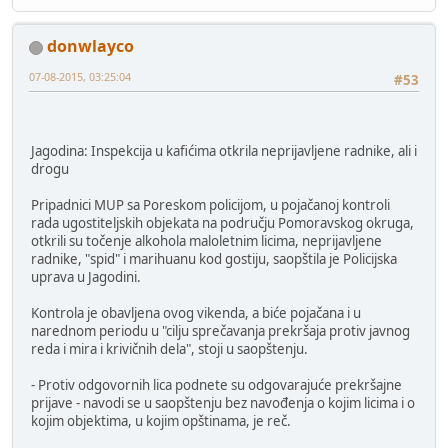
donwlayco
07-08-2015, 03:25:04
#53
Jagodina: Inspekcija u kafićima otkrila neprijavljene radnike, ali i
drogu
Pripadnici MUP sa Poreskom policijom, u pojačanoj kontroli
rada ugostiteljskih objekata na području Pomoravskog okruga,
otkrili su točenje alkohola maloletnim licima, neprijavljene
radnike, "spid" i marihuanu kod gostiju, saopštila je Policijska
uprava u Jagodini.
Kontrola je obavljena ovog vikenda, a biće pojačana i u
narednom periodu u "cilju sprečavanja prekršaja protiv javnog
reda i mira i krivičnih dela", stoji u saopštenju.
- Protiv odgovornih lica podnete su odgovarajuće prekršajne
prijave - navodi se u saopštenju bez navođenja o kojim licima i o
kojim objektima, u kojim opštinama, je reč.