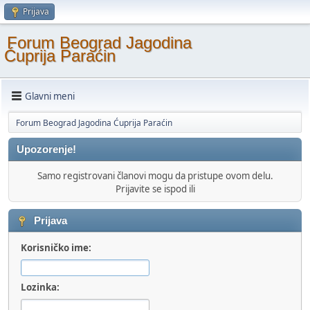
Prijava
Forum Beograd Jagodina
Ćuprija Paraćin
Glavni meni
Forum Beograd Jagodina Ćuprija Paraćin
Upozorenje!
Samo registrovani članovi mogu da pristupe ovom delu.
Prijavite se ispod ili
Prijava
Korisničko ime:
Lozinka: