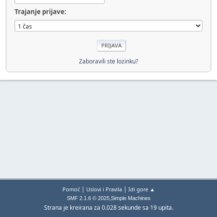
Trajanje prijave:
Zaboravili ste lozinku?
|
|
Pomoć
Uslovi i Pravila
Idi gore ▲
,
SMF 2.1.6 © 2025
Simple Machines
Strana je kreirana za 0.028 sekunde sa 19 upita.