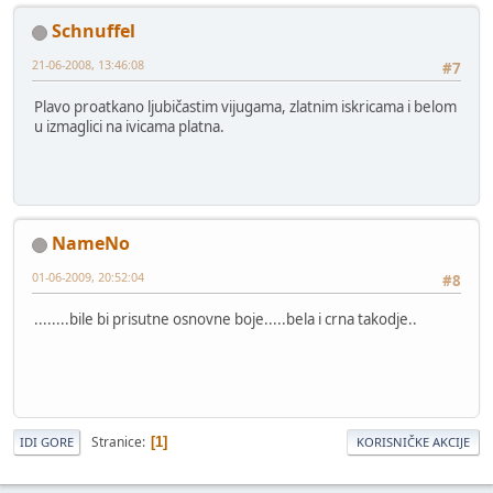
Schnuffel
21-06-2008, 13:46:08
#7
Plavo proatkano ljubičastim vijugama, zlatnim iskricama i belom
u izmaglici na ivicama platna.
NameNo
01-06-2009, 20:52:04
#8
........bile bi prisutne osnovne boje.....bela i crna takodje..
Stranice
1
IDI GORE
KORISNIČKE AKCIJE