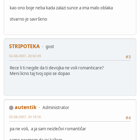
kao ono boje neba kada zalazi sunce a ima malo oblaka
stvarno je savršeno
STRIPOTEKA
gost
02-08-2007, 20:02:49
#3
Rece li ti negde da ti devojka ne voli romanticare?
Meni licno taj tvoj opis se dopao
autentik
Administrator
02-08-2007, 20:18:56
#4
pa ne voli, a ja sam neizlečivi romantičar
samo nesmem da joj kažem