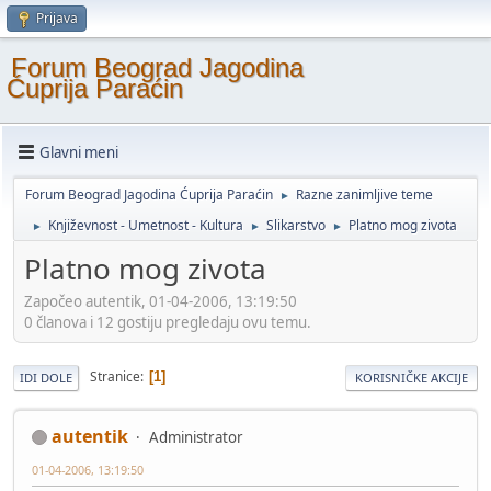
Prijava
Forum Beograd Jagodina
Ćuprija Paraćin
Glavni meni
Forum Beograd Jagodina Ćuprija Paraćin
Razne zanimljive teme
►
Književnost - Umetnost - Kultura
Slikarstvo
Platno mog zivota
►
►
►
Platno mog zivota
Započeo autentik, 01-04-2006, 13:19:50
0 članova i 12 gostiju pregledaju ovu temu.
Stranice
1
IDI DOLE
KORISNIČKE AKCIJE
autentik
Administrator
01-04-2006, 13:19:50