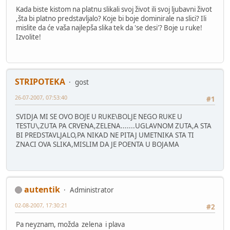
Kada biste kistom na platnu slikali svoj život ili svoj ljubavni život
,šta bi platno predstavljalo? Koje bi boje dominirale na slici? Ili
mislite da će vaša najlepša slika tek da 'se desi'? Boje u ruke!
Izvolite!
STRIPOTEKA
gost
26-07-2007, 07:53:40
#1
SVIDJA MI SE OVO BOJE U RUKE\BOLJE NEGO RUKE U
TESTU\,ZUTA PA CRVENA,ZELENA.......UGLAVNOM ZUTA,A STA
BI PREDSTAVLJALO,PA NIKAD NE PITAJ UMETNIKA STA TI
ZNACI OVA SLIKA,MISLIM DA JE POENTA U BOJAMA
autentik
Administrator
02-08-2007, 17:30:21
#2
Pa neyznam, možda zelena i plava