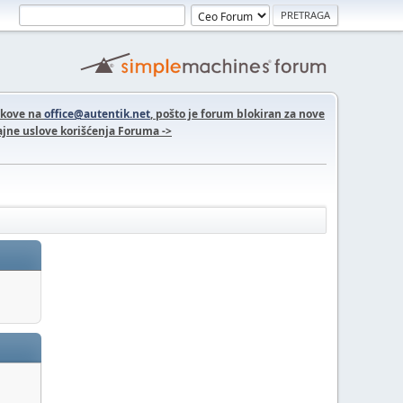
nkove na
office@autentik.net
, pošto je forum blokiran za nove
jne uslove korišćenja Foruma ->