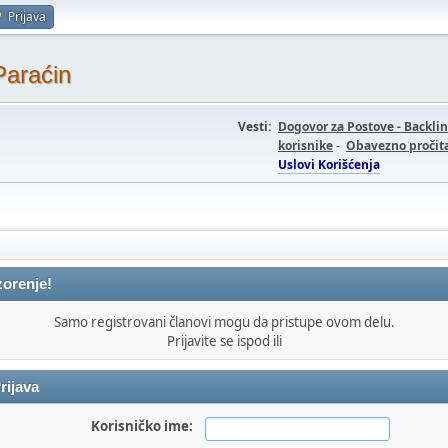
Prijava
Paraćin
Vesti:
Dogovor za Postove - Backli
korisnike
-
Obavezno pročita
Uslovi Korišćenja
orenje!
Samo registrovani članovi mogu da pristupe ovom delu.
Prijavite se ispod ili
rijava
Korisničko ime: