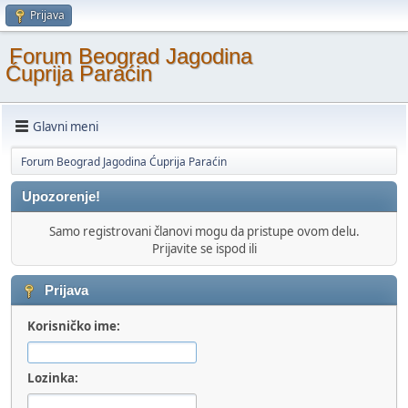
Prijava
Forum Beograd Jagodina
Ćuprija Paraćin
Glavni meni
Forum Beograd Jagodina Ćuprija Paraćin
Upozorenje!
Samo registrovani članovi mogu da pristupe ovom delu.
Prijavite se ispod ili
Prijava
Korisničko ime:
Lozinka: