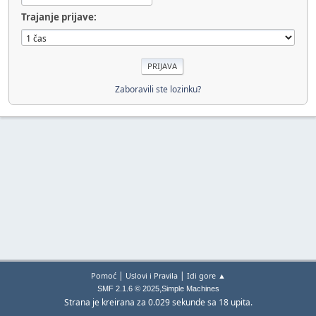
Trajanje prijave:
Zaboravili ste lozinku?
|
|
Pomoć
Uslovi i Pravila
Idi gore ▲
,
SMF 2.1.6 © 2025
Simple Machines
Strana je kreirana za 0.029 sekunde sa 18 upita.