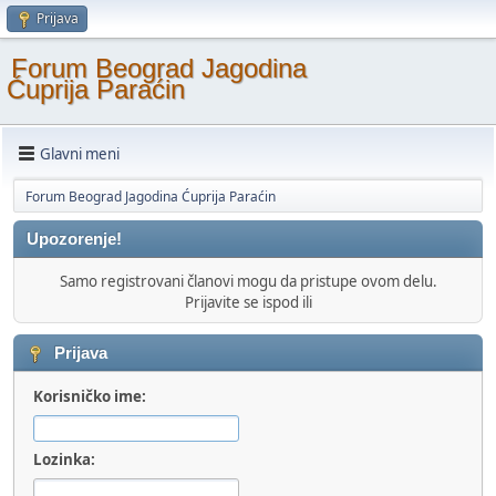
Prijava
Forum Beograd Jagodina
Ćuprija Paraćin
Glavni meni
Forum Beograd Jagodina Ćuprija Paraćin
Upozorenje!
Samo registrovani članovi mogu da pristupe ovom delu.
Prijavite se ispod ili
Prijava
Korisničko ime:
Lozinka: