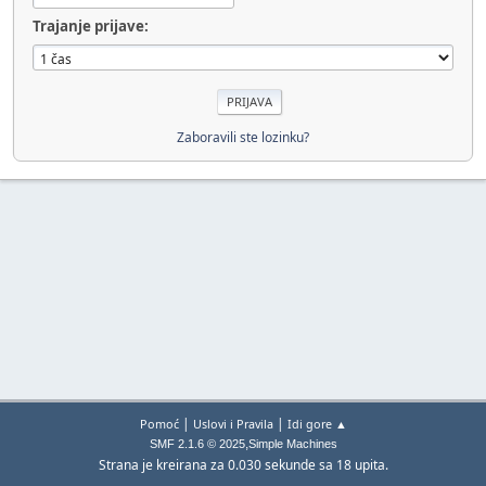
Trajanje prijave:
Zaboravili ste lozinku?
|
|
Pomoć
Uslovi i Pravila
Idi gore ▲
,
SMF 2.1.6 © 2025
Simple Machines
Strana je kreirana za 0.030 sekunde sa 18 upita.