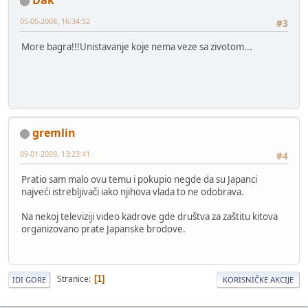
Dak
05-05-2008, 16:34:52
#3
More bagra!!!Unistavanje koje nema veze sa zivotom...
gremlin
09-01-2009, 13:23:41
#4
Pratio sam malo ovu temu i pokupio negde da su Japanci
najveći istrebljivači iako njihova vlada to ne odobrava.
Na nekoj televiziji video kadrove gde društva za zaštitu kitova
organizovano prate Japanske brodove.
Stranice
1
IDI GORE
KORISNIČKE AKCIJE