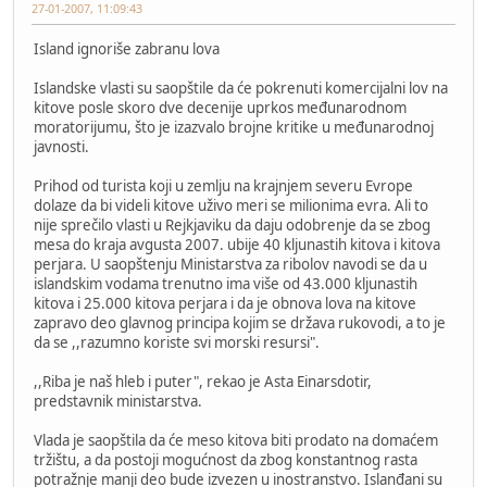
27-01-2007, 11:09:43
Island ignoriše zabranu lova
Islandske vlasti su saopštile da će pokrenuti komercijalni lov na
kitove posle skoro dve decenije uprkos međunarodnom
moratorijumu, što je izazvalo brojne kritike u međunarodnoj
javnosti.
Prihod od turista koji u zemlju na krajnjem severu Evrope
dolaze da bi videli kitove uživo meri se milionima evra. Ali to
nije sprečilo vlasti u Rejkjaviku da daju odobrenje da se zbog
mesa do kraja avgusta 2007. ubije 40 kljunastih kitova i kitova
perjara. U saopštenju Ministarstva za ribolov navodi se da u
islandskim vodama trenutno ima više od 43.000 kljunastih
kitova i 25.000 kitova perjara i da je obnova lova na kitove
zapravo deo glavnog principa kojim se država rukovodi, a to je
da se ,,razumno koriste svi morski resursi".
,,Riba je naš hleb i puter", rekao je Asta Einarsdotir,
predstavnik ministarstva.
Vlada je saopštila da će meso kitova biti prodato na domaćem
tržištu, a da postoji mogućnost da zbog konstantnog rasta
potražnje manji deo bude izvezen u inostranstvo. Islanđani su