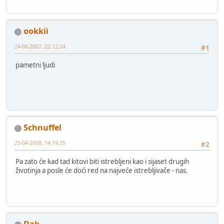
ookkii
24-08-2007, 22:12:24
#1
pametni ljudi
Schnuffel
25-04-2008, 14:19:25
#2
Pa zato će kad tad kitovi biti istrebljeni kao i sijaset drugih
životinja a posle će doći red na najveće istrebljivače - nas.