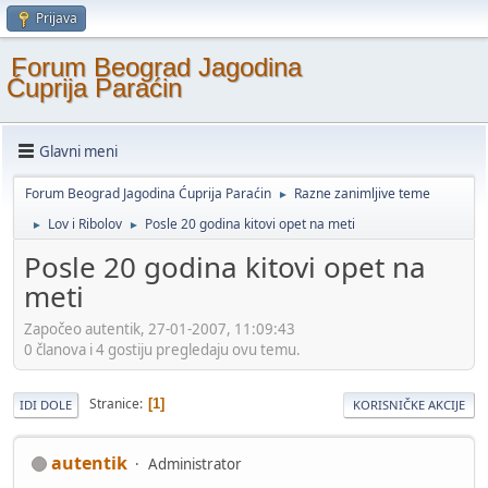
Prijava
Forum Beograd Jagodina
Ćuprija Paraćin
Glavni meni
Forum Beograd Jagodina Ćuprija Paraćin
Razne zanimljive teme
►
Lov i Ribolov
Posle 20 godina kitovi opet na meti
►
►
Posle 20 godina kitovi opet na
meti
Započeo autentik, 27-01-2007, 11:09:43
0 članova i 4 gostiju pregledaju ovu temu.
Stranice
1
IDI DOLE
KORISNIČKE AKCIJE
autentik
Administrator