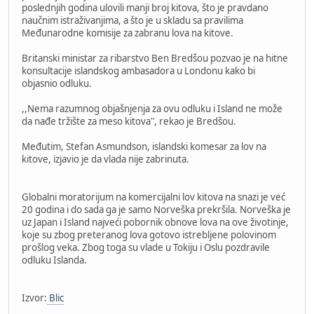
poslednjih godina ulovili manji broj kitova, što je pravdano
naučnim istraživanjima, a što je u skladu sa pravilima
Međunarodne komisije za zabranu lova na kitove.
Britanski ministar za ribarstvo Ben Bredšou pozvao je na hitne
konsultacije islandskog ambasadora u Londonu kako bi
objasnio odluku.
,,Nema razumnog objašnjenja za ovu odluku i Island ne može
da nađe tržište za meso kitova", rekao je Bredšou.
Međutim, Stefan Asmundson, islandski komesar za lov na
kitove, izjavio je da vlada nije zabrinuta.
Globalni moratorijum na komercijalni lov kitova na snazi je već
20 godina i do sada ga je samo Norveška prekršila. Norveška je
uz Japan i Island najveći pobornik obnove lova na ove životinje,
koje su zbog preteranog lova gotovo istrebljene polovinom
prošlog veka. Zbog toga su vlade u Tokiju i Oslu pozdravile
odluku Islanda.
Izvor:
Blic