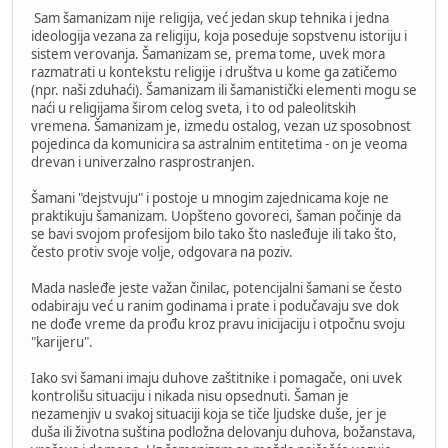
Sam šamanizam nije religija, već jedan skup tehnika i jedna
ideologija vezana za religiju, koja poseduje sopstvenu istoriju i
sistem verovanja. Šamanizam se, prema tome, uvek mora
razmatrati u kontekstu religije i društva u kome ga zatičemo
(npr. naši zduhaći). Šamanizam ili šamanistički elementi mogu se
naći u religijama širom celog sveta, i to od paleolitskih
vremena. Šamanizam je, izmedu ostalog, vezan uz sposobnost
pojedinca da komunicira sa astralnim entitetima - on je veoma
drevan i univerzalno rasprostranjen.
Šamani "dejstvuju" i postoje u mnogim zajednicama koje ne
praktikuju šamanizam. Uopšteno govoreci, šaman počinje da
se bavi svojom profesijom bilo tako što nasleđuje ili tako što,
često protiv svoje volje, odgovara na poziv.
Mada nasleđe jeste važan činilac, potencijalni šamani se često
odabiraju već u ranim godinama i prate i podučavaju sve dok
ne dođe vreme da prođu kroz pravu inicijaciju i otpočnu svoju
"karijeru".
Iako svi šamani imaju duhove zaštitnike i pomagače, oni uvek
kontrolišu situaciju i nikada nisu opsednuti. Šaman je
nezamenjiv u svakoj situaciji koja se tiče ljudske duše, jer je
duša ili životna suština podložna delovanju duhova, božanstava,