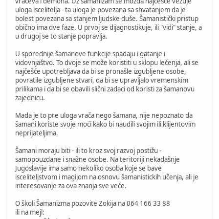
vračeva i demona. Uz šamanizam se možda najčešće vezuje
uloga iscelitelja - ta uloga je povezana sa shvatanjem da je
bolest povezana sa stanjem ljudske duše. Šamanistički pristup
obično ima dve faze. U prvoj se dijagnostikuje, ili "vidi" stanje, a
u drugoj se to stanje popravlja.
U sporednije šamanove funkcije spadaju i gatanje i
vidovnjaštvo. To dvoje se može koristiti u sklopu lečenja, ali se
najčešće upotrebljava da bi se pronašle izgubljene osobe,
povratile izgubljene stvari, da bi se upravljalo vremenskim
prilikama i da bi se obavili slični zadaci od koristi za šamanovu
zajednicu.
Mada je to pre uloga vrača nego šamana, nije nepoznato da
šamani koriste svoje moći kako bi naudili svojim ili klijentovim
neprijateljima.
Šamani moraju biti - ili to kroz svoj razvoj postižu -
samopouzdane i snažne osobe. Na teritoriji nekadašnje
Jugoslavije ima samo nekoliko osoba koje se bave
isceliteljstvom i magijom na osnovu šamanistickih učenja, ali je
interesovanje za ova znanja sve veće.
O školi Šamanizma pozovite Zokija na 064 166 33 88
ili na mejl: