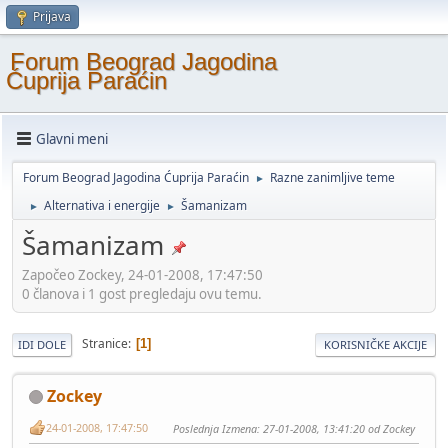
Prijava
Forum Beograd Jagodina
Ćuprija Paraćin
Glavni meni
Forum Beograd Jagodina Ćuprija Paraćin
Razne zanimljive teme
►
Alternativa i energije
Šamanizam
►
►
Šamanizam
Započeo Zockey, 24-01-2008, 17:47:50
0 članova i 1 gost pregledaju ovu temu.
Stranice
1
IDI DOLE
KORISNIČKE AKCIJE
Zockey
24-01-2008, 17:47:50
Poslednja Izmena
: 27-01-2008, 13:41:20 od Zockey