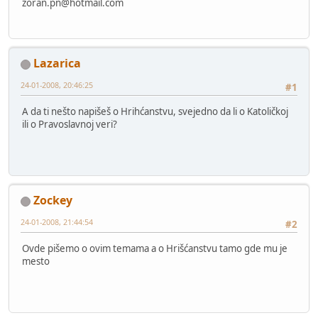
zoran.pn@hotmail.com
Lazarica
24-01-2008, 20:46:25
#1
A da ti nešto napišeš o Hrihćanstvu, svejedno da li o Katoličkoj
ili o Pravoslavnoj veri?
Zockey
24-01-2008, 21:44:54
#2
Ovde pišemo o ovim temama a o Hrišćanstvu tamo gde mu je
mesto