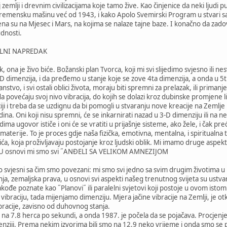
 zemlji i drevnim civilizacijama koje tamo žive. Kao činjenice da neki ljudi 
vremensku mašinu već od 1943, i kako Apolo Svemirski Program u stvari sa
ena su na Mjesec i Mars, na kojima se nalaze tajne baze. I konačno da zadovo
udnosti.
ALNI NAPREDAK
, ona je živo biće. Božanski plan Tvorca, koji mi svi slijedimo svjesno ili 
D dimenzija, i da pređemo u stanje koje se zove 4ta dimenzija, a onda u 5t
anstvo, i svi ostali oblici života, moraju biti spremni za prelazak, ili priman
 povećaju svoj nivo vibracija, do kojih se dolazi kroz dubinske promjene lič
ciji i treba da se uzdignu da bi pomogli u stvaranju nove kreacije na Zemlje 
dina. Oni koji nisu spremni, će se inkarnirati nazad u 3-D dimenziju ili na 
ma ugovor ističe i oni će se vratiti u prijašnje sisteme, ako žele, i čak pr
materije. To je proces gdje naša fizička, emotivna, mentalna, i spiritualna t
bića, koja proživljavaju postojanje kroz ljudski oblik. Mi imamo druge aspe
. U osnovi mi smo svi ˝ANĐELI SA VELIKOM AMNEZIJOM
 svjesni sa čim smo povezani: mi smo svi jedno sa svim drugim životima u 
ja, zemaljska prava, u osnovi svi aspekti našeg trenutnog svijeta su ustva
ođe poznate kao ˝Planovi˝ ili paralelni svjetovi koji postoje u ovom istom
 vibraciju, tada mijenjamo dimenziju. Mjera jačine vibracije na Zemlji, j
bracije, zavisno od duhovnog stanja.
 na 7.8 herca po sekundi, a onda 1987. je počela da se pojačava. Procjenjeno 
menziji. Prema nekim izvorima bili smo na 12.9 neko vrijeme i onda smo se p