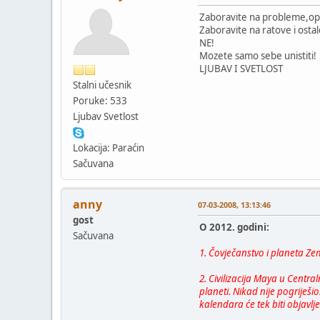
Zaboravite na probleme,opus
Zaboravite na ratove i osta
NE!
Mozete samo sebe unistiti!
LJUBAV I SVETLOST
Stalni učesnik
Poruke: 533
Ljubav Svetlost
Lokacija: Paraćin
Sačuvana
anny
07-03-2008, 13:13:46
gost
O 2012. godini:
Sačuvana
1. Čovječanstvo i planeta Zem
2. Civilizacija Maya u Centra
planeti. Nikad nije pogriješ
kalendara će tek biti objavlje