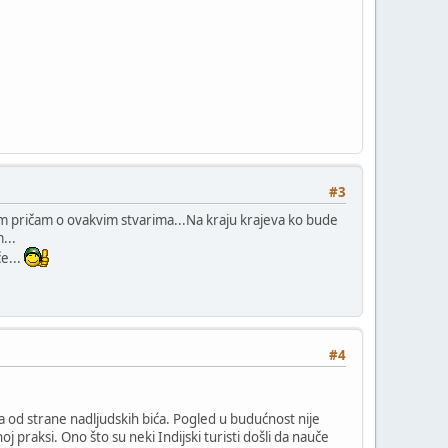
#3
im pričam o ovakvim stvarima...Na kraju krajeva ko bude
...
e...
#4
a od strane nadljudskih bića. Pogled u budućnost nije
j praksi. Ono što su neki Indijski turisti došli da nauče