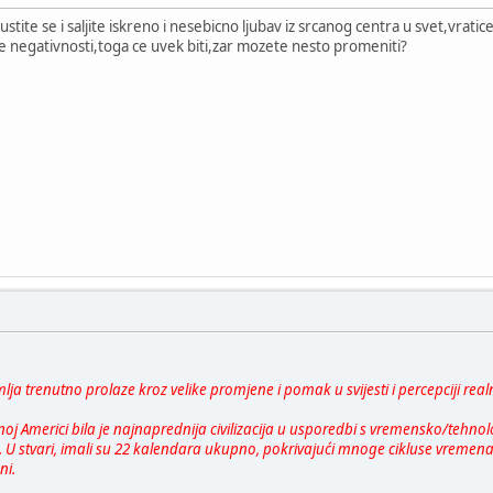
tite se i saljite iskreno i nesebicno ljubav iz srcanog centra u svet,vrat
le negativnosti,toga ce uvek biti,zar mozete nesto promeniti?
lja trenutno prolaze kroz velike promjene i pomak u svijesti i percepciji realn
lnoj Americi bila je najnaprednija civilizacija u usporedbi s vremensko/tehno
io. U stvari, imali su 22 kalendara ukupno, pokrivajući mnoge cikluse vreme
ni.