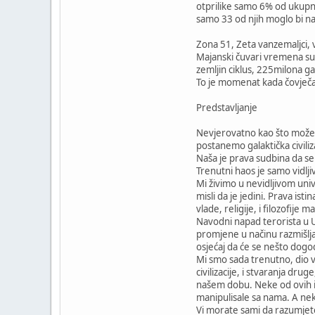
otprilike samo 6% od ukupno
samo 33 od njih moglo bi na
Zona 51, Zeta vanzemaljci, v
Majanski čuvari vremena su 
zemljin ciklus, 225milona ga
To je momenat kada čovječan
Predstavljanje
Nevjerovatno kao što može b
postanemo galaktička civiliz
Naša je prava sudbina da se
Trenutni haos je samo vidlj
Mi živimo u nevidljivom univ
misli da je jedini. Prava is
vlade, religije, i filozofije
Navodni napad terorista u U
promjene u načinu razmišljan
osjećaj da će se nešto dogo
Mi smo sada trenutno, dio 
civilizacije, i stvaranja dr
našem dobu. Neke od ovih inf
manipulisale sa nama. A neke
Vi morate sami da razumjete 