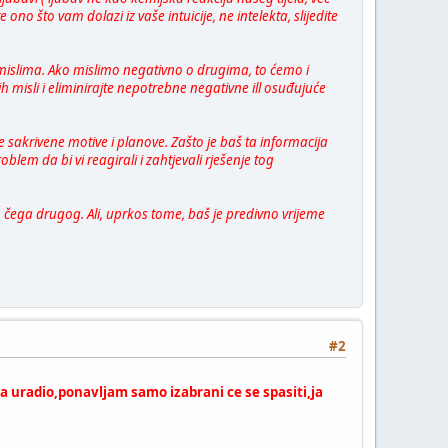
ono što vam dolazi iz vaše intuicije, ne intelekta, slijedite
 mislima. Ako mislimo negativno o drugima, to ćemo i
ih misli i eliminirajte nepotrebne negativne ill osuđujuće
e sakrivene motive i planove. Zašto je baš ta informacija
oblem da bi vi reagirali i zahtjevali rješenje tog
o čega drugog. Ali, uprkos tome, baš je predivno vrijeme
#2
 ja uradio,ponavljam samo izabrani ce se spasiti,ja