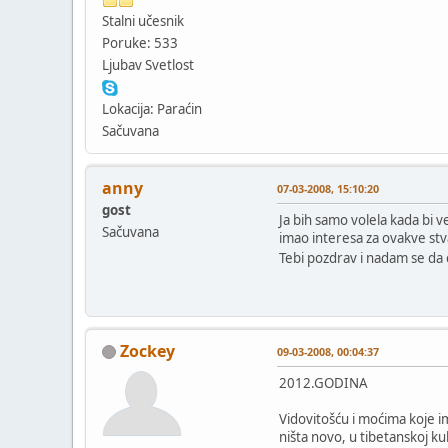
Stalni učesnik
Poruke: 533
Ljubav Svetlost
Lokacija: Paraćin
Sačuvana
anny
07-03-2008, 15:10:20
gost
Ja bih samo volela kada bi 
Sačuvana
imao interesa za ovakve stva
Tebi pozdrav i nadam se da 
Zockey
09-03-2008, 00:04:37
2012.GODINA
Vidovitošću i moćima koje i
ništa novo, u tibetanskoj ku