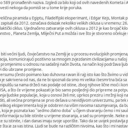
 589 pronađenih naziva. Izgledi za bilo koji od ovih navedenih Kometa i A
vesti nekoga da pomisli se u tome krije poruka.
eličina piramida u Egiptu, Filadelfijski eksperimant, i Edgar Kejs, Montak
zapisali da 2012. označava dolazak nekoliko velikih ciklusa u vremenu: 26
laktički ciklus. Ujednačeno zatvaranje ovih ciklusa u 2012 je kao brojač ki
stvo , Planeta Zemlja, Mliječni Put a možda i sve što je stvoreno očekuje 
iti većini ljudi, čovječanstvo na Zemlji je u procesu evolucijskih promjen
acija, komunicirajući pozitivno sa mnogim zvjezdanim civilizacijama u našo
 promjenimo u odnosu na sadašnji način života, na način koji podržava ljuba
ivi dio ubrzane promjene.
ersumu (često poimano kao duhovna ravan ili raj) isto kao što živimo u vidlj
tina je sakrivena od nas, da ne bi spoznali da smo mi velika i besmrtna bi
 manipulišu sa nama držeći nas podalje od istine, zbog njihove lične moći i kon
SA, a što će vrijeme pokazati je bio samo posljednji dio pripreme za potp
ja ljudske populacije, koja u osnovi želi mir, uprkos preziru i mržnji koji
diti, ali većina promjena se prvo dešava u nevidljivom univerzumu, pa te
velikog eksperimenta koji je odobren na višim nivoima razumjevanja, da 
uge, koja je poznata kao ˝sedmo zlatno doba˝ u čijem stvaranju ćemo i mi s
ormacija su bile istinite u vrijeme stvaranja, a sad su promjenile. Neke od n
 su istinite, i dan danas imaju svoje uporište. Tako da se uvijek postavlja p
šta je za vas istina. Ljudi se bude na različitim nivoima, kao što i mi nas