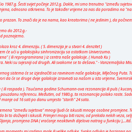
ršio 1987.g. Šesti svijet počinje 2012.g. Dakle, mi smo trenutno "između svjetov
danjena, odnosno otkrivena. To je također vrijeme za nas da poradimo na "naš
avo prazan. To znači da je na nama, kao kreatorima ( ne jedinim ), da počnemo k
ćemo do 2012.g.-
sad poznajemo.
olaza kroz 4. dimenziju. ( 5. dimenzija je u stvari 4. denzitet )
istem će ući u galaksijsku sinhronizaciju sa ostatkom Univerzuma.
ena" ( ili reprogramirana ) iz centra naše galaksije. ( Hunab Ku )
a. Neki su svjesniji od drugih. Ali svakome se to dešava." - Vanzemaljska Misi
arnog sistema će se izjednačiti sa ravninom naše galaksije, Mlječnog Puta. T
ori da će se druge dvije galaksije izravnati sa našom u isto vrijeme. Svemir
a ( ili raspada ). Tisućama godina Schumann-ova rezonancija ili puls ( kucanje
o pouzdanu referencu. Međutim, od 1980.g. ta rezonancija polako raste. Sada 
manje od 16 sati po danu umjesto "starih" 24 sata.
 vremena "između svjetova" mnogi ljudi će iskusiti mnoge osobne promjene. Te
bi to doživjeli i iskusili. Primjeri mogu biti razni, od prekida nekih veza, s
anja, promjena DNA ( vraćanje neaktivnih dijelova natrag u funkciju ),...itd.
 momentu mi radimo male ili velike odluke. Svaka odluka je bazirana na lju