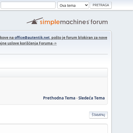
nkove na
office@autentik.net
, pošto je forum blokiran za nove
jne uslove korišćenja Foruma ->
Prethodna Tema
-
Sledeća Tema
ŠTAMPAJ