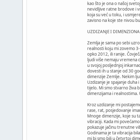
kao što je ona o našoj svetoj
nevidljive ratne brodove i 
koja su već u toku, i usmjer
zavisno na koje ste nivou b
UZDIZANJE I DIMENZION
Zemlja je sama po sebi uzrok
realnosti koju mi zovemo 3-
opko 2012, ili ranije. Čovječ
ljudi više nemaju vremena da
u svojoj posljednjoj inkarna
dovesti ih u stanje od 30 go
dimenzije Zemlje. Nekim ljudi
Uzdizanje je spajanje duha i 
tijelo. Mi smo stvarno živa 
dimenzijama i realnostima
Kroz uzdizanje mi postajemo
rase, rat, posjedovanje iman
Mnoge dimenzije, koje su tak
vibraciji. Kada mi povećamo
pokazuje jačinu trenutne vi
Godinama je ta vibracija bila
mi bi smo bili u četvrtoj di