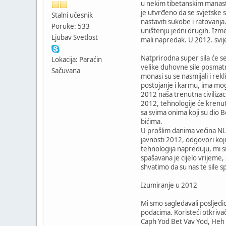
u nekim tibetanskim manast
je utvrđeno da se svjetske s
Stalni učesnik
nastaviti sukobe i ratovanja.
Poruke: 533
uništenju jedni drugih. Izme
Ljubav Svetlost
mali napredak. U 2012. svije
Natprirodna super sila će se
Lokacija: Paraćin
velike duhovne sile posmatra
Sačuvana
monasi su se nasmijali i rek
postojanje i karmu, ima mog
2012 naša trenutna civilizaci
2012, tehnologije će krenuti
sa svima onima koji su dio B
bićima.
U prošlim danima većina NLO 
javnosti 2012, odgovori koji 
tehnologija napreduju, mi s
spašavana je cijelo vrijeme,
shvatimo da su nas te sile s
Izumiranje u 2012
Mi smo sagledavali posljedi
podacima. Koristeći otkriva
Caph Yod Bet Vav Yod, Heh 