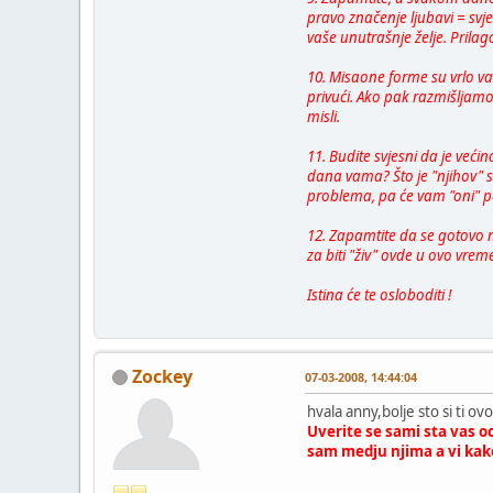
pravo značenje ljubavi = svjet
vaše unutrašnje želje. Prilago
10. Misaone forme su vrlo v
privući. Ako pak razmišljamo 
misli.
11. Budite svjesni da je veći
dana vama? Što je "njihov" stv
problema, pa će vam "oni" pon
12. Zapamtite da se gotovo ni
za biti "živ" ovde u ovo vrem
Istina će te osloboditi !
Zockey
07-03-2008, 14:44:04
hvala anny,bolje sto si ti o
Uverite se sami sta vas oc
sam medju njima a vi kak