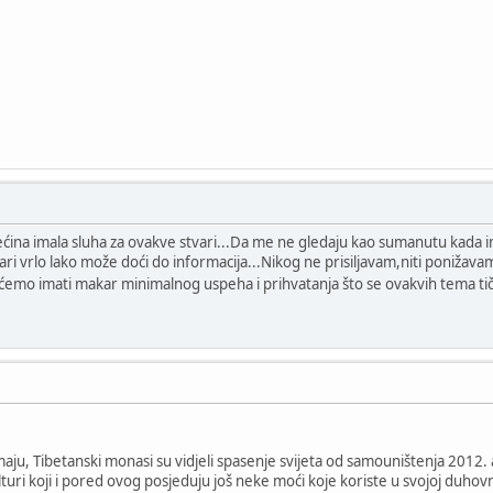
većina imala sluha za ovakve stvari...Da me ne gledaju kao sumanutu kada 
ri vrlo lako može doći do informacija...Nikog ne prisiljavam,niti ponižavam
ćemo imati makar minimalnog uspeha i prihvatanja što se ovakvih tema tič
maju, Tibetanski monasi su vidjeli spasenje svijeta od samouništenja 2012. 
lturi koji i pored ovog posjeduju još neke moći koje koriste u svojoj duhovno