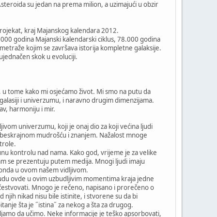
steroida su jedan na prema milion, a uzimajući u obzir
 projekat, kraj Majanskog kalendara 2012.
.000 godina Majanski kalendarski ciklus, 78.000 godina
lometraže kojim se završava istorija kompletne galaksije.
ujednačen skok u evoluciji.
a, u tome kako mi osjećamo život. Mi smo na putu da
j galasiji i univerzumu, i naravno drugim dimenzijama.
v, harmoniju i mir.
ivom univerzumu, koji je onaj dio za koji većina ljudi
ća sa beskrajnom mudrošću i znanjem. Nažalost mnoge
trole.
unu kontrolu nad nama. Kako god, vrijeme je za velike
 nam se prezentuju putem medija. Mnogi ljudi imaju
k onda u ovom našem vidljivom.
budu ovde u ovim uzbudljivim momentima kraja jedne
aučestvovati. Mnogo je rečeno, napisano i prorečeno o
jih nikad nisu bile istinite, i stvorene su da bi
itanje šta je ˝istina˝ za nekog a šta za drugog.
tavljamo da učimo. Neke informacije je teško apsorbovati,