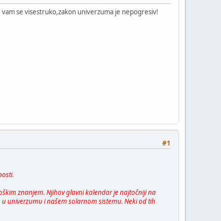
ice vam se visestruko,zakon univerzuma je nepogresiv!
#1
osti.
loškim znanjem. Njihov glavni kalendar je najtočniji na
na u univerzumu i našem solarnom sistemu. Neki od tih