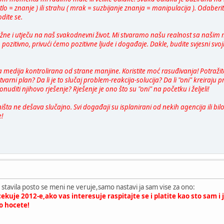
lo = znanje ) ili strahu ( mrak = suzbijanje znanja = manipulacija ). Odaberite 
dite se.
ažne i utječu na naš svakodnevni život. Mi stvaramo našu realnost sa našim
pozitivno, privući ćemo pozitivne ljude i događaje. Dakle, budite svjesni svoj
na medija kontrolirana od strane manjine. Koristite moć rasuđivanja! Potražit
arni plan? Da li je to slučaj problem-reakcija-solucija? Da li "oni" kreiraju pr
uditi njihovo rješenje? Rješenje je ono što su "oni" na početku i željeli!
šta ne dešava slučajno. Svi događaji su isplanirani od nekih agencija ili bil
e!
vo stavila posto se meni ne veruje,samo nastavi ja sam vise za ono:
ekuje 2012-e,ako vas interesuje raspitajte se i platite kao sto sam i
o hocete!