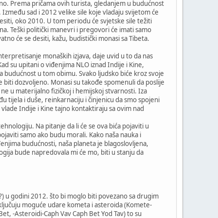
no. Prema pričama ovih turista, gledanjem u budućnost
. Između sad i 2012 velike sile koje vladaju svijetom će
desiti, oko 2010. U tom periodu će svjetske sile težiti
na. Teški politički manevri i pregovori će imati samo
tno će se desiti, kažu, budistički monasi sa Tibeta.
nterpretisanje monaških izjava, daje uvid u to da nas
ad su upitani o viđenjima NLO iznad Indije i Kine,
enja budućnost u tom obimu. Svako ljudsko biće kroz svoje
e biti dozvoljeno. Monasi su takođe spomenuli da poslije
 ne u materijalno fizičkoj i hemijskoj stvarnosti. Iza
 tijela i duše, reinkarnaciju i činjenicu da smo spojeni
vlade Indije i Kine tajno kontaktiraju sa ovim nad
nologiju. Na pitanje da li će se ova bića pojaviti u
e pojaviti samo ako budu morali. Kako naša nauka i
njima budućnosti, naša planeta je blagoslovljena,
logija bude napredovala mi će mo, biti u stanju da
) u godini 2012. što bi moglo biti povezano sa drugim
 uključuju moguće udare kometa i asteroida (Komete-
et, -Asteroidi-Caph Vav Caph Bet Yod Tav) to su