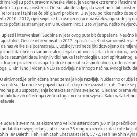
irima koji su pod upravom Kineske vlade, je veoma ekstremno i fascinant
ile kreću prema uništenju. Oni su takođe vidjeli, da svijet neće biti uništen
 Terorisam i tajni rat će biti glavni problem. U svijetu politike nešto će se 
đu 2010 i 2012, cijeli svijet će biti usmjeren prema iščekivanju sudnjeg da
t će početi sa stremljenjem u nuklearni rat. I u to vrijeme, nešto nevjerova
 uplesti i intervenisati. Sudbina svijeta ovog puta bit će spašena. Naučno i
ju stalno. One će intervenisati u 2012 i spasiće svijet od samouništenja. K
li da nas velike sile posmatraju. Ljudskoj vrsti neće biti dozvoljeno da mij
ućnost da utiče na sudbinu, ali mijenjati sudbinu svijeta u tom obimu, neć
ja će razumjeti da su krajnji vidici nauke i tehnologije u zoni spiritualnog, a
 drugim pravcem razvoja. Ljudi će upoznati srž spiritualnosti, odnos između
oga. U Kini i Indiji viđenja NLO se odvijaju na mnogo načina. Mnogi kažu da 
aktivnosti,je primjećena iznad zemalja koje razvijaju Nuklearno oružje i teh
su dati su: da oni će se pojaviti na način koji neće izazvati strah. Oni će s
mo na putu uspostavljanja kontakta sa njima svejedno. Gledano prema viđe
 od bilo kakvih oštećenja i većinu toga mi nismi ni svjesni. Kako naša tehno
pašavale.
ce udara iz svemira, sa ekstremno velikim asteroidom (60 milja prečnikom?
č podataka novijeg izdanja, otkrili smo 33 moguća uzroka katastrofe koji
Shin Tav Daleth, Heh, Heh caph Chet Dalet Heh, 5772, Heh Tav Shin Ayin B