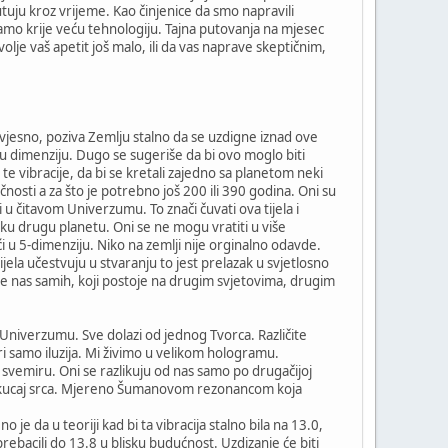
putuju kroz vrijeme. Kao činjenice da smo napravili
mo krije veću tehnologiju. Tajna putovanja na mjesec
lje vaš apetit još malo, ili da vas naprave skeptičnim,
nesvjesno, poziva Zemlju stalno da se uzdigne iznad ove
u dimenziju. Dugo se sugeriše da bi ovo moglo biti
je te vibracije, da bi se kretali zajedno sa planetom neki
nosti a za što je potrebno još 200 ili 390 godina. Oni su
i u čitavom Univerzumu. To znači čuvati ova tijela i
neku drugu planetu. Oni se ne mogu vratiti u više
eći u 5-dimenziju. Niko na zemlji nije orginalno odavde.
ijela učestvuju u stvaranju to jest prelazak u svjetlosno
kte nas samih, koji postoje na drugim svjetovima, drugim
Univerzumu. Sve dolazi od jednog Tvorca. Različite
ri samo iluzija. Mi živimo u velikom hologramu.
 svemiru. Oni se razlikuju od nas samo po drugačijoj
e otkucaj srca. Mjereno Šumanovom rezonancom koja
je da u teoriji kad bi ta vibracija stalno bila na 13.0,
rebacili do 13.8 u blisku budućnost. Uzdizanje će biti