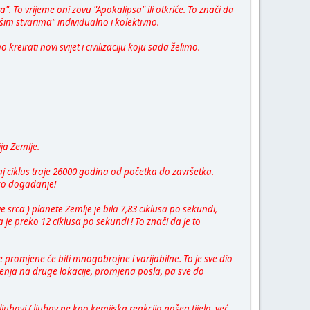
a". To vrijeme oni zovu "Apokalipsa" ili otkriće. To znači da
im stvarima" individualno i kolektivno.
reirati novi svijet i civilizaciju koju sada želimo.
ja Zemlje.
aj ciklus traje 26000 godina od početka do završetka.
sko događanje!
 srca ) planete Zemlje je bila 7,83 ciklusa po sekundi,
je preko 12 ciklusa po sekundi ! To znači da je to
 promjene će biti mnogobrojne i varijabilne. To je sve dio
eljenja na druge lokacije, promjena posla, pa sve do
bavi ( ljubav ne kao kemijska reakcija našeg tijela, već