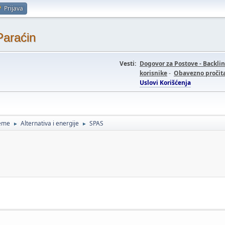
Prijava
Paraćin
Vesti:
Dogovor za Postove - Backli
korisnike
-
Obavezno pročita
Uslovi Korišćenja
teme
Alternativa i energije
SPAS
►
►