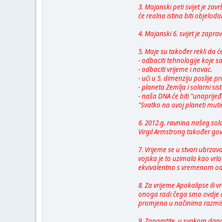
3. Majanski peti svijet je zav
će realna istina biti objelo
4. Majanski 6. svijet je zapr
5. Maje su također rekli da 
- odbaciti tehnologije koje 
- odbaciti vrijeme i novac.
- ući u 5. dimenziju poslije pr
- planeta Zemlja i solarni s
- naša DNA će biti "unaprijeđ
"Svatko na ovoj planeti mutir
6. 2012.g. ravnina našeg sol
Virgil Armstrong također gov
7. Vrijeme se u stvari ubrzav
vojska je to uzimala kao vrl
ekvivalentno s vremenom od 
8. Za vrijeme Apokalipse ili
onoga radi čega smo ovdje da 
promjena u načinima razmišlj
9. Zapamtite, u svakom danom