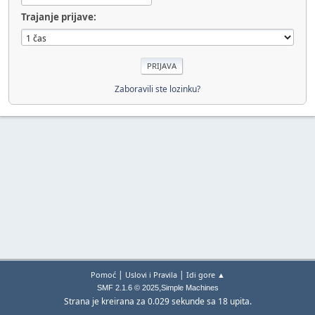
Trajanje prijave:
Zaboravili ste lozinku?
|
|
Pomoć
Uslovi i Pravila
Idi gore ▲
,
SMF 2.1.6 © 2025
Simple Machines
Strana je kreirana za 0.029 sekunde sa 18 upita.