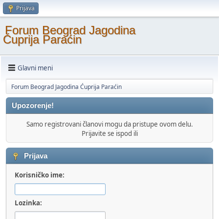
Prijava
Forum Beograd Jagodina
Ćuprija Paraćin
Glavni meni
Forum Beograd Jagodina Ćuprija Paraćin
Upozorenje!
Samo registrovani članovi mogu da pristupe ovom delu.
Prijavite se ispod ili
Prijava
Korisničko ime:
Lozinka: