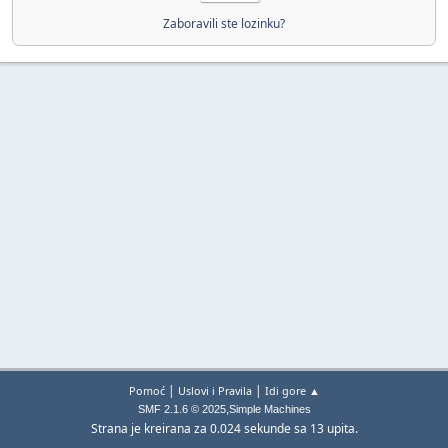
Zaboravili ste lozinku?
|
|
Pomoć
Uslovi i Pravila
Idi gore ▲
,
SMF 2.1.6 © 2025
Simple Machines
Strana je kreirana za 0.024 sekunde sa 13 upita.