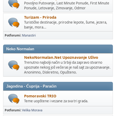
Povoljno Putovanje, Last Minute Ponude, First Minute
Ponude, Letovanje, Zimovanje, Odmor
Turizam - Priroda
Turističke destinacije, prirodne lepote, šume, jezera,
banje, mora...
Potforumi
Manastiri
Neko Normalan
NekoNormalan.Net Upoznavanje Uživo
Trenutno najbolji način u Srbiji da zapravo stvarno
upoznate nekog još večeras je naš sajt za upoznavanje.
Anonimno, Diskretno, Opušteno.
Jagodina - Ćuprija - Paraćin
Pomoravski TRIO
Teme uopštene i vezane za sva tri grada.
Potforumi
Velika Morava