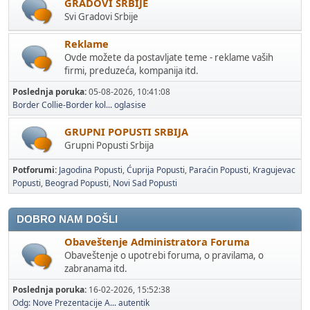
GRADOVI SRBIJE
Svi Gradovi Srbije
Reklame
Ovde možete da postavljate teme - reklame vaših
firmi, preduzeća, kompanija itd.
Poslednja poruka:
05-08-2026, 10:41:08
Border Collie-Border kol...
oglasise
GRUPNI POPUSTI SRBIJA
Grupni Popusti Srbija
Potforumi
Jagodina Popusti
Ćuprija Popusti
Paraćin Popusti
Kragujevac
Popusti
Beograd Popusti
Novi Sad Popusti
DOBRO NAM DOŠLI
Obaveštenje Administratora Foruma
Obaveštenje o upotrebi foruma, o pravilama, o
zabranama itd.
Poslednja poruka:
16-02-2026, 15:52:38
Odg: Nove Prezentacije A...
autentik