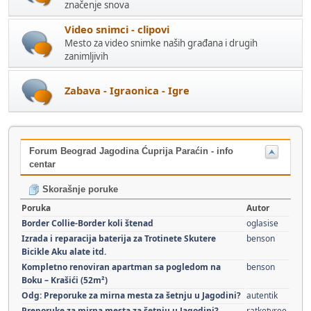
značenje snova
Video snimci - clipovi
Mesto za video snimke naših građana i drugih
zanimljivih
Zabava - Igraonica - Igre
Forum Beograd Jagodina Ćuprija Paraćin - info
centar
Skorašnje poruke
Poruka
Autor
Border Collie-Border koli štenad
oglasise
Izrada i reparacija baterija za Trotinete Skutere
benson
Bicikle Aku alate itd.
Kompletno renoviran apartman sa pogledom na
benson
Boku – Krašići (52m²)
Odg: Preporuke za mirna mesta za šetnju u Jagodini?
autentik
Preporuke za mirna mesta za šetnju u Jagodini?
ratketyree