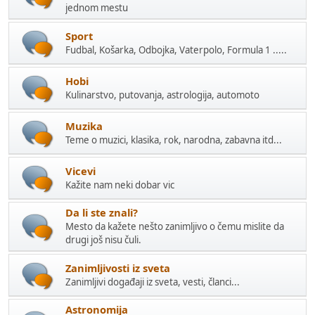
jednom mestu
Sport
Fudbal, Košarka, Odbojka, Vaterpolo, Formula 1 .....
Hobi
Kulinarstvo, putovanja, astrologija, automoto
Muzika
Teme o muzici, klasika, rok, narodna, zabavna itd...
Vicevi
Kažite nam neki dobar vic
Da li ste znali?
Mesto da kažete nešto zanimljivo o čemu mislite da
drugi još nisu čuli.
Zanimljivosti iz sveta
Zanimljivi događaji iz sveta, vesti, članci...
Astronomija