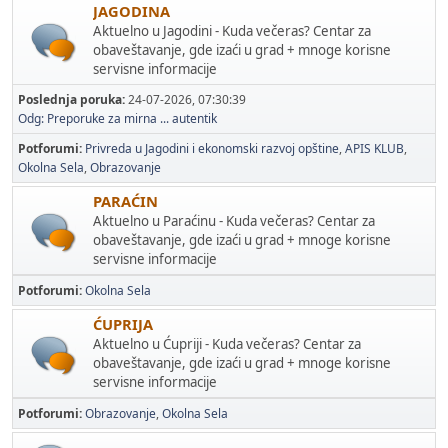
JAGODINA
Aktuelno u Jagodini - Kuda večeras? Centar za
obaveštavanje, gde izaći u grad + mnoge korisne
servisne informacije
Poslednja poruka:
24-07-2026, 07:30:39
Odg: Preporuke za mirna ...
autentik
Potforumi
Privreda u Jagodini i ekonomski razvoj opštine
APIS KLUB
Okolna Sela
Obrazovanje
PARAĆIN
Aktuelno u Paraćinu - Kuda večeras? Centar za
obaveštavanje, gde izaći u grad + mnoge korisne
servisne informacije
Potforumi
Okolna Sela
ĆUPRIJA
Aktuelno u Ćupriji - Kuda večeras? Centar za
obaveštavanje, gde izaći u grad + mnoge korisne
servisne informacije
Potforumi
Obrazovanje
Okolna Sela