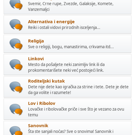
Svemir, Crne rupe, Zvezde, Galaksije, Komete,
Vanzemaljci
Alternativa i energije
Reiki i ostali vidovi prirodnih isceljenja...
Religija
Sve o religiji, bogu, manastirima, crkvama itd...
Linkovi
Mesto da pošaljete neki zanimljiv link ili da
prokomentarišete neki već postojeći link.
Roditeljski kutak
Dete nije dete kao igračka za strine i tete. Dete je dete
da ga volite i razumete!
Lov i Ribolov
Lovačke i ribolovačke priče i sve što je vezano za ovu
temu
Sanovnik
Šta ste sanjali noćas? Sve o snovima! Sanovnik i