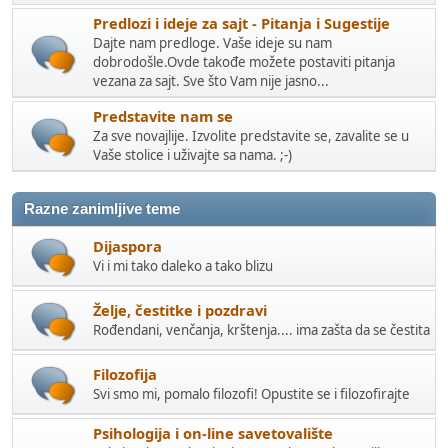
Predlozi i ideje za sajt - Pitanja i Sugestije
Dajte nam predloge. Vaše ideje su nam
dobrodošle.Ovde takođe možete postaviti pitanja
vezana za sajt. Sve što Vam nije jasno...
Predstavite nam se
Za sve novajlije. Izvolite predstavite se, zavalite se u
Vaše stolice i uživajte sa nama. ;-)
Razne zanimljive teme
Dijaspora
Vi i mi tako daleko a tako blizu
Želje, čestitke i pozdravi
Rođendani, venčanja, krštenja.... ima zašta da se čestita
Filozofija
Svi smo mi, pomalo filozofi! Opustite se i filozofirajte
Psihologija i on-line savetovalište