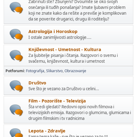
Zabrinuti ste? Zbunjeni? Dvoumite se oko svojih
osećanja ili tuđih ponašanja? Imate ljubavni problem
koji ne znate kako da rešite a previše je komplikovan
da se poverite drugarici, drugu ili roditelju?
Astrologija i Horoskop
I ostale zanimljivosti astrologije....
Književnost - Umetnost - Kultura
Za ljubitelje pisanja i čitanja. Razgovori o svemu i
svačemu, književnost, kultura i umetnost
Potforumi
Fotografija
Slikarstvo
Obrazovanje
Društvo
Sve što je vezano za Društvo u celini...
Film - Pozorište - Televizija
Šta vredi gledati? Redovni opisi novih filmova i
televizijskih emisija. Razgovori o glumcima, glumicama i
drugim filmskim i tv radnicima
Lepota - Zdravlje
Sama tema kaže - sve što je vezano za to !!!