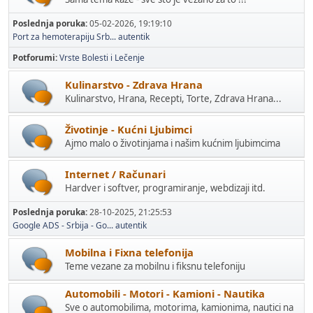
Poslednja poruka:
05-02-2026, 19:19:10
Port za hemoterapiju Srb...
autentik
Potforumi
Vrste Bolesti i Lečenje
Kulinarstvo - Zdrava Hrana
Kulinarstvo, Hrana, Recepti, Torte, Zdrava Hrana...
Životinje - Kućni Ljubimci
Ajmo malo o životinjama i našim kućnim ljubimcima
Internet / Računari
Hardver i softver, programiranje, webdizaji itd.
Poslednja poruka:
28-10-2025, 21:25:53
Google ADS - Srbija - Go...
autentik
Mobilna i Fixna telefonija
Teme vezane za mobilnu i fiksnu telefoniju
Automobili - Motori - Kamioni - Nautika
Sve o automobilima, motorima, kamionima, nautici na