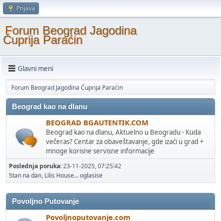
Prijava
Forum Beograd Jagodina
Ćuprija Paraćin
Glavni meni
Forum Beograd Jagodina Ćuprija Paraćin
Beograd kao na dlanu
BEOGRAD BGAUTENTIK.COM
Beograd kao na dlanu, Aktuelno u Beogradu - Kuda
večeras? Centar za obaveštavanje, gde izaći u grad +
mnoge korisne servisne informacije
Poslednja poruka:
23-11-2025, 07:25:42
Stan na dan, Lilis House...
oglasise
Povoljno Putovanje
Povoljnoputovanje.com