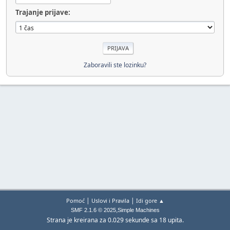
Trajanje prijave:
Zaboravili ste lozinku?
|
|
Pomoć
Uslovi i Pravila
Idi gore ▲
,
SMF 2.1.6 © 2025
Simple Machines
Strana je kreirana za 0.029 sekunde sa 18 upita.