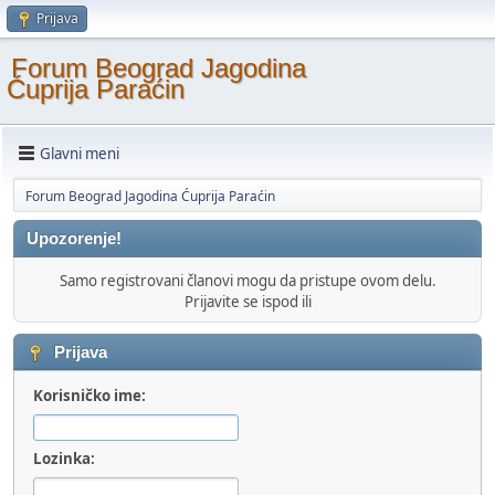
Prijava
Forum Beograd Jagodina
Ćuprija Paraćin
Glavni meni
Forum Beograd Jagodina Ćuprija Paraćin
Upozorenje!
Samo registrovani članovi mogu da pristupe ovom delu.
Prijavite se ispod ili
Prijava
Korisničko ime:
Lozinka: