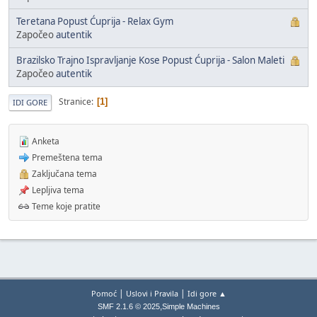
Teretana Popust Ćuprija - Relax Gym
Započeo
autentik
Brazilsko Trajno Ispravljanje Kose Popust Ćuprija - Salon Maleti
Započeo
autentik
Stranice
1
IDI GORE
Anketa
Premeštena tema
Zaključana tema
Lepljiva tema
Teme koje pratite
|
|
Pomoć
Uslovi i Pravila
Idi gore ▲
,
SMF 2.1.6 © 2025
Simple Machines