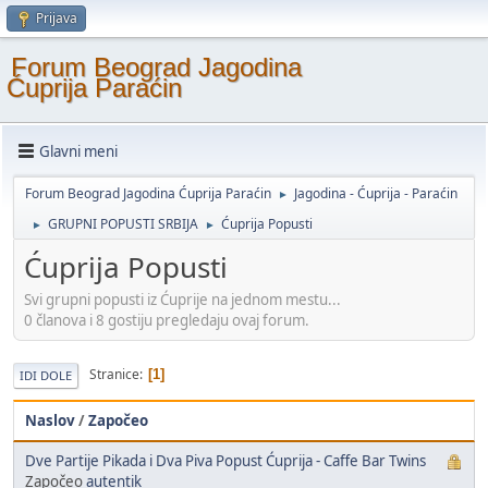
Prijava
Forum Beograd Jagodina
Ćuprija Paraćin
Glavni meni
Forum Beograd Jagodina Ćuprija Paraćin
Jagodina - Ćuprija - Paraćin
►
GRUPNI POPUSTI SRBIJA
Ćuprija Popusti
►
►
Ćuprija Popusti
Svi grupni popusti iz Ćuprije na jednom mestu...
0 članova i 8 gostiju pregledaju ovaj forum.
Stranice
1
IDI DOLE
Naslov
/
Započeo
Dve Partije Pikada i Dva Piva Popust Ćuprija - Caffe Bar Twins
Započeo
autentik