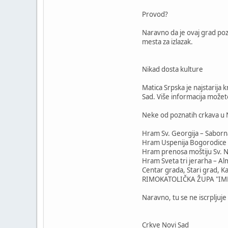
Provod?
Naravno da je ovaj grad pozn
mesta za izlazak.
Nikad dosta kulture
Matica Srpska je najstarija
Sad. Više informacija možet
Neke od poznatih crkava u
Hram Sv. Georgija – Saborn
Hram Uspenija Bogorodice 
Hram prenosa moštiju Sv. Ni
Hram Sveta tri jerarha – A
Centar grada, Stari grad, K
RIMOKATOLIČKA ŽUPA "IME 
Naravno, tu se ne iscrpljuj
Crkve Novi Sad