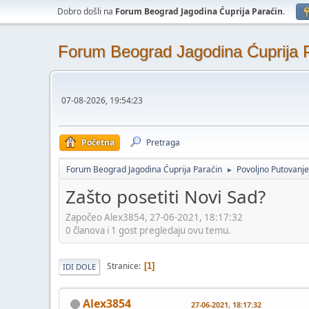
Dobro došli na
Forum Beograd Jagodina Ćuprija Paraćin
.
Forum Beograd Jagodina Ćuprija 
07-08-2026, 19:54:23
Početna
Pretraga
Forum Beograd Jagodina Ćuprija Paraćin
Povoljno Putovanje
►
Zašto posetiti Novi Sad?
Započeo Alex3854, 27-06-2021, 18:17:32
0 članova i 1 gost pregledaju ovu temu.
Stranice
1
IDI DOLE
Alex3854
27-06-2021, 18:17:32