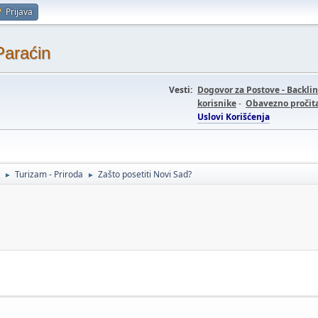
Prijava
Paraćin
Vesti:
Dogovor za Postove - Backli
korisnike
-
Obavezno pročita
Uslovi Korišćenja
Turizam - Priroda
Zašto posetiti Novi Sad?
►
►