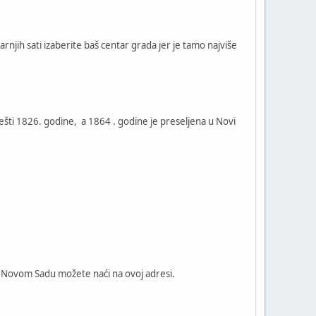
njih sati izaberite baš centar grada jer je tamo najviše
pešti 1826. godine, a 1864 . godine je preseljena u Novi
 u Novom Sadu možete naći na ovoj adresi.