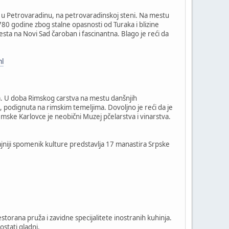
, u Petrovaradinu, na petrovaradinskoj steni. Na mestu
0 godine zbog stalne opasnosti od Turaka i blizine
sta na Novi Sad čaroban i fascinantna. Blago je reći da
ml
a. U doba Rimskog carstva na mestu danšnjih
podignuta na rimskim temeljima. Dovoljno je reći da je
mske Karlovce je neobični Muzej pčelarstva i vinarstva.
čajniji spomenik kulture predstavlja 17 manastira Srpske
storana pruža i zavidne specijalitete inostranih kuhinja.
ostati gladni.