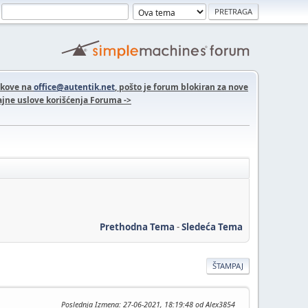
nkove na
office@autentik.net
, pošto je forum blokiran za nove
jne uslove korišćenja Foruma ->
Prethodna Tema
-
Sledeća Tema
ŠTAMPAJ
Poslednja Izmena
: 27-06-2021, 18:19:48 od Alex3854