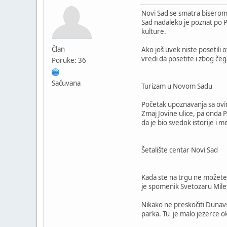
Novi Sad se smatra biserom
Sad nadaleko je poznat po P
kulture.
Član
Ako još uvek niste posetili 
vredi da posetite i zbog čeg
Poruke: 36
Sačuvana
Turizam u Novom Sadu
Početak upoznavanja sa ovim
Zmaj Jovine ulice, pa onda 
da je bio svedok istorije i m
Šetalište centar Novi Sad
Kada ste na trgu ne možete 
je spomenik Svetozaru Mileti
Nikako ne preskočiti Dunavs
parka. Tu je malo jezerce o