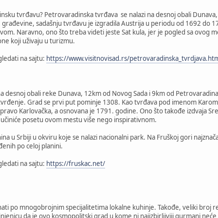
dinsku tvrđavu? Petrovaradinska tvrđava se nalazi na desnoj obali Dunava
ađevine, sadašnju tvrđavu je izgradila Austrija u periodu od 1692 do 178
om. Naravno, ono što treba videti jeste Sat kula, jer je pogled sa ovog me
 one koji uživaju u turizmu.
ledati na sajtu:
https://www.visitnovisad.rs/petrovaradinska_tvrdjava.ht
 na desnoj obali reke Dunava, 12km od Novog Sada i 9km od Petrovaradin
utvrđenje. Grad se prvi put pominje 1308. Kao tvrđava pod imenom Karom, 
 upravo Karlovačka, a osnovana je 1791. godine. Ono što takođe izdvaja Sre
a učiniće posetu ovom mestu više nego inspirativnom.
ina u Srbiji u okviru koje se nalazi nacionalni park. Na Fruškoj gori najzna
nih po celoj planini.
ledati na sajtu:
https://fruskac.net/
ati po mnogobrojnim specijalitetima lokalne kuhinje. Takođe, veliki broj re
njenicu da je ovo kosmopolitski grad u kome ni najizbirljiviji gurmani neće 