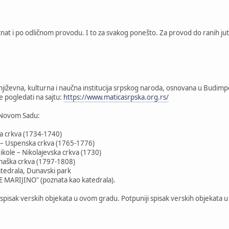
at i po odličnom provodu. I to za svakog ponešto. Za provod do ranih jutar
 književna, kulturna i naučna institucija srpskog naroda, osnovana u Budim
e pogledati na sajtu:
https://www.maticasrpska.org.rs/
 Novom Sadu:
a crkva (1734-1740)
– Uspenska crkva (1765-1776)
kole – Nikolajevska crkva (1730)
lmaška crkva (1797-1808)
atedrala, Dunavski park
MARIJINO" (poznata kao katedrala).
e spisak verskih objekata u ovom gradu. Potpuniji spisak verskih objekata