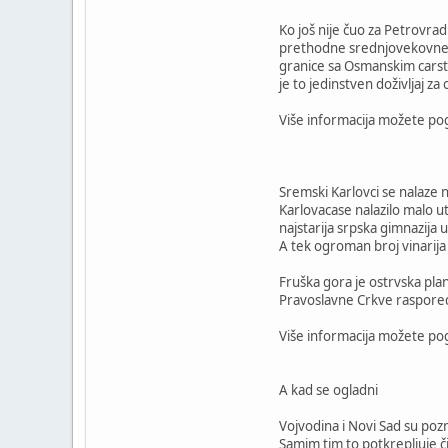
Ko još nije čuo za Petrovra
prethodne srednjovekovne gr
granice sa Osmanskim carstv
je to jedinstven doživljaj za
Više informacija možete pog
Sremski Karlovci se nalaze
Karlovacase nalazilo malo 
najstarija srpska gimnazija
A tek ogroman broj vinarij
Fruška gora je ostrvska plan
Pravoslavne Crkve raspoređe
Više informacija možete pog
A kad se ogladni
Vojvodina i Novi Sad su pozn
Samim tim to potkrepljuje či