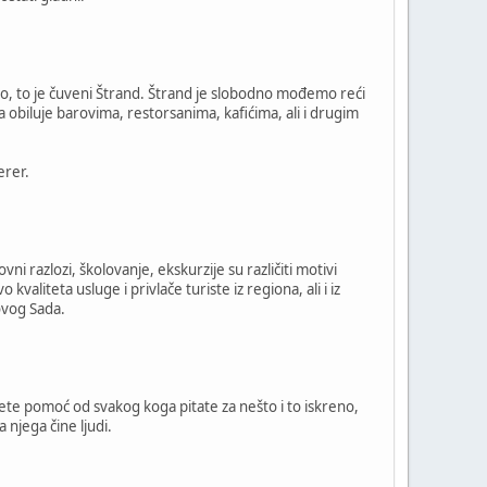
vno, to je čuveni Štrand. Štrand je slobodno mođemo reći
 obiluje barovima, restorsanima, kafićima, ali i drugim
erer.
vni razlozi, školovanje, ekskurzije su različiti motivi
valiteta usluge i privlače turiste iz regiona, ali i iz
ovog Sada.
ićete pomoć od svakog koga pitate za nešto i to iskreno,
 njega čine ljudi.