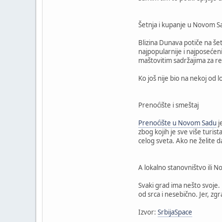
Šetnja i kupanje u Novom S
Blizina Dunava potiče na še
najpopularnije i najposećen
maštovitim sadržajima za rek
Ko još nije bio na nekoj od l
Prenoćište i smeštaj
Prenoćište u Novom Sadu
j
zbog kojih je sve više turist
celog sveta. Ako ne želite 
A lokalno stanovništvo ili 
Svaki grad ima nešto svoje. 
od srca i nesebično. Jer, zgr
Izvor:
SrbijaSpace