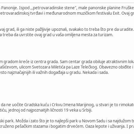
 Panonije. Ispod ,,petrovaradinske stene", male panonske planine Fruške
etrovaradinskoj tvrđavi i međunarodnom muzičkom festivalu Exit. Ovaj gra
ovaj grad, ili ga niste pažljivije upoznali, svakako to treba što pre da ur
a treba da uvrstite ovaj grad u vaša omiljena mesta za turizam.
 gradom kreće iz centra grada. Sam centar grada obiluje atraktivnim loka
Pašićevom, ulicom Svetozara Miletića pa Laze Telečkog. Obavezno obiđite i
esto najznačajnijih ili važnih događaja u gradu. Nekada i sada.
da ne uočite Gradska kuću i Crkvu Imena Marijinog, u stvari je to rimokat
ću, jednoj od najpoznaitjih ličnosti 19 veka u Srbiji.
ki park. Možda i zato što je to najlepši park u Novom Sadu i sa najdužom tr
kruženo pešačkim stazama i bogatim drvećem. Oaza lepote i uživanja. I prav