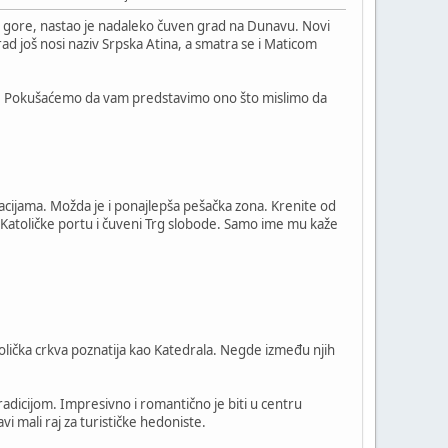
 gore, nastao je nadaleko čuven grad na Dunavu. Novi
d još nosi naziv Srpska Atina, a smatra se i Maticom
adite. Pokušaćemo da vam predstavimo ono što mislimo da
cijama. Možda je i ponajlepša pešačka zona. Krenite od
 Katoličke portu i čuveni Trg slobode. Samo ime mu kaže
olička crkva poznatija kao Katedrala. Negde između njih
adicijom. Impresivno i romantično je biti u centru
i mali raj za turističke hedoniste.