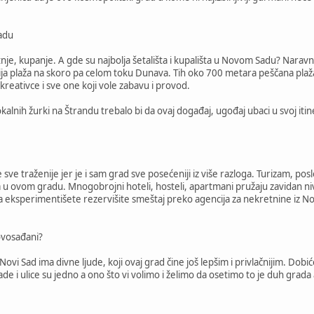
adu
tnje, kupanje. A gde su najbolja šetališta i kupališta u Novom Sadu? Nara
ija plaža na skoro pa celom toku Dunava. Tih oko 700 metara peščana plaža
reativce i sve one koji vole zabavu i provod.
okalnih žurki na Štrandu trebalo bi da ovaj događaj, ugođaj ubaci u svoj itin
e sve traženije jer je i sam grad sve posećeniji iz više razloga. Turizam, poslo
a u ovom gradu. Mnogobrojni hoteli, hosteli, apartmani pružaju zavidan nivo k
da eksperimentišete rezervišite smeštaj preko agencija za nekretnine iz N
Novosađani?
Novi Sad ima divne ljude, koji ovaj grad čine još lepšim i privlačnijim. Dob
ade i ulice su jedno a ono što vi volimo i želimo da osetimo to je duh grada a