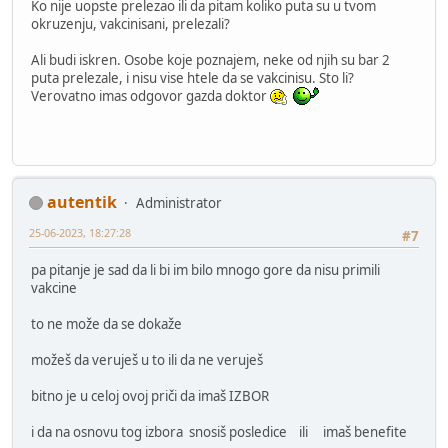
Ko nije uopste prelezao ili da pitam koliko puta su u tvom
okruzenju, vakcinisani, prelezali?
Ali budi iskren. Osobe koje poznajem, neke od njih su bar 2
puta prelezale, i nisu vise htele da se vakcinisu. Sto li?
Verovatno imas odgovor gazda doktor
autentik
Administrator
25-06-2023, 18:27:28
#7
pa pitanje je sad da li bi im bilo mnogo gore da nisu primili
vakcine
to ne može da se dokaže
možeš da veruješ u to ili da ne veruješ
bitno je u celoj ovoj priči da imaš IZBOR
i da na osnovu tog izbora snosiš posledice ili imaš benefite