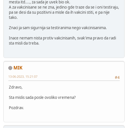
mesta itd...., za sada je uvek bio ok.
A za vakcinisane se ne zna, jedino gde traze da se i oni testiraju,
pa se desi da su pozitivni a misle da ih vakcini stiti, e pa nije
tako.
Znaci ja sam sigurnija sa testiranima nego vakcinisanima.
Inace nemam nista protiv vakcinisanih, svak'ima pravo da radi
sta misli da treba.
MIK
13-06-2023, 15:21:07
#4
Zdravo,
Sta mislis sada posle ovoliko vremena?
Pozdrav.