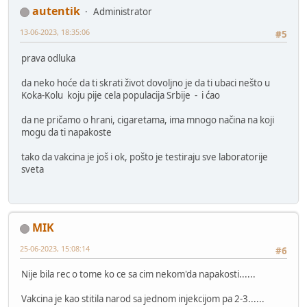
autentik
Administrator
13-06-2023, 18:35:06
#5
prava odluka
da neko hoće da ti skrati život dovoljno je da ti ubaci nešto u
Koka-Kolu koju pije cela populacija Srbije - i ćao
da ne pričamo o hrani, cigaretama, ima mnogo načina na koji
mogu da ti napakoste
tako da vakcina je još i ok, pošto je testiraju sve laboratorije
sveta
MIK
25-06-2023, 15:08:14
#6
Nije bila rec o tome ko ce sa cim nekom'da napakosti......
Vakcina je kao stitila narod sa jednom injekcijom pa 2-3......