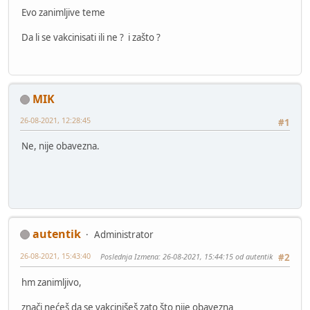
Evo zanimljive teme
Da li se vakcinisati ili ne ? i zašto ?
MIK
26-08-2021, 12:28:45
#1
Ne, nije obavezna.
autentik
Administrator
26-08-2021, 15:43:40
Poslednja Izmena
: 26-08-2021, 15:44:15 od autentik
#2
hm zanimljivo,
znači nećeš da se vakcinišeš zato što nije obavezna