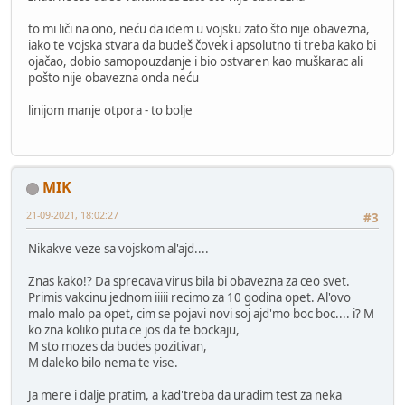
to mi liči na ono, neću da idem u vojsku zato što nije obavezna,
iako te vojska stvara da budeš čovek i apsolutno ti treba kako bi
ojačao, dobio samopouzdanje i bio ostvaren kao muškarac ali
pošto nije obavezna onda neću
linijom manje otpora - to bolje
MIK
21-09-2021, 18:02:27
#3
Nikakve veze sa vojskom al'ajd....
Znas kako!? Da sprecava virus bila bi obavezna za ceo svet.
Primis vakcinu jednom iiiii recimo za 10 godina opet. Al'ovo
malo malo pa opet, cim se pojavi novi soj ajd'mo boc boc.... i? M
ko zna koliko puta ce jos da te bockaju,
M sto mozes da budes pozitivan,
M daleko bilo nema te vise.
Ja mere i dalje pratim, a kad'treba da uradim test za neka