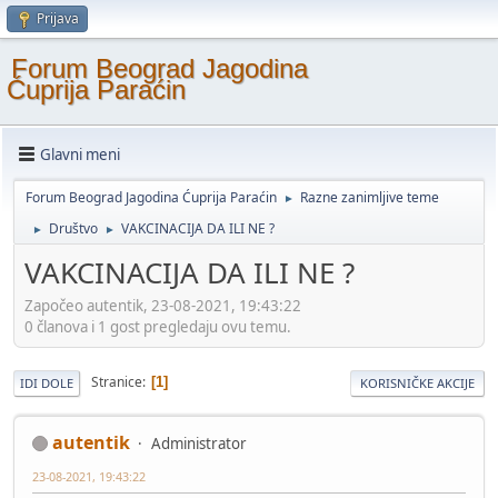
Prijava
Forum Beograd Jagodina
Ćuprija Paraćin
Glavni meni
Forum Beograd Jagodina Ćuprija Paraćin
Razne zanimljive teme
►
Društvo
VAKCINACIJA DA ILI NE ?
►
►
VAKCINACIJA DA ILI NE ?
Započeo autentik, 23-08-2021, 19:43:22
0 članova i 1 gost pregledaju ovu temu.
Stranice
1
IDI DOLE
KORISNIČKE AKCIJE
autentik
Administrator
23-08-2021, 19:43:22