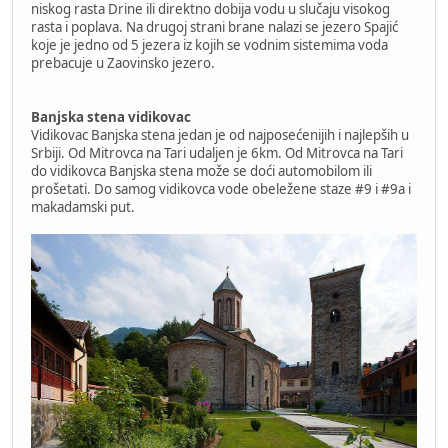
niskog rasta Drine ili direktno dobija vodu u slučaju visokog
rasta i poplava. Na drugoj strani brane nalazi se jezero Spajić
koje je jedno od 5 jezera iz kojih se vodnim sistemima voda
prebacuje u Zaovinsko jezero.
Banjska stena vidikovac
Vidikovac Banjska stena jedan je od najposećenijih i najlepših u
Srbiji. Od Mitrovca na Tari udaljen je 6km. Od Mitrovca na Tari
do vidikovca Banjska stena može se doći automobilom ili
prošetati. Do samog vidikovca vode obeležene staze #9 i #9a i
makadamski put.