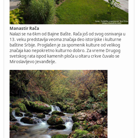
Manastir Rača
Nalazi se na 6km od Bajine Bašte. Rača još od svog osnivanja u
13. veku predstavlja veoma značaja deo istorijske i kulturne
baštine Srbije. Proglašen je za spomenik kulture od velikog
značaja kao nepokretno kulturno dobro. Za vreme Drugog
svetskog rata ispod kamenih ploča u oltaru crkve čuvalo se
Miroslavljevo Jevanđelje.