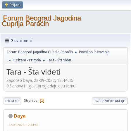
Prijava
Forum Beograd Jagodina
Ćuprija Paraćin
Glavni meni
Forum Beograd Jagodina Ćuprija Paraćin
Povoljno Putovanje
►
Turizam - Priroda
Tara - Šta videti
►
►
Tara - Šta videti
Započeo Daya, 22-09-2022, 12:44:45
0 članova i 1 gost pregledaju ovu temu.
Stranice
1
IDI DOLE
KORISNIČKE AKCIJE
Daya
22-09-2022, 12:44:45