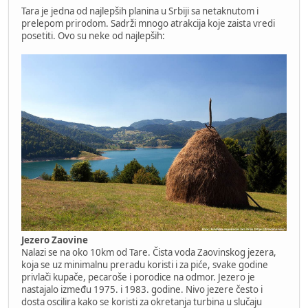
Tara je jedna od najlepših planina u Srbiji sa netaknutom i
prelepom prirodom. Sadrži mnogo atrakcija koje zaista vredi
posetiti. Ovo su neke od najlepših:
Jezero Zaovine
Nalazi se na oko 10km od Tare. Čista voda Zaovinskog jezera,
koja se uz minimalnu preradu koristi i za piće, svake godine
privlači kupače, pecaroše i porodice na odmor. Jezero je
nastajalo između 1975. i 1983. godine. Nivo jezere često i
dosta oscilira kako se koristi za okretanja turbina u slučaju