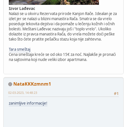
Izvor Lađevac
Nalazi se u okviru Rezervata prirode Kanjon Rače. Idealan je za
izlet jer se nalazi u blizini manastira Rača. Smatra se da vrelo
poseduje lekovita dejstva i da pomaže u lečenju kožnih i očnih
bolesti. Meštani Lađevac nazivaju još i "toplo vrelo". Ukoliko
dolazite iz pravca manastira Rača, do vrela možete doći peške
tako što ćete pratite pešačku stazu koja nije zahtevna.
Tara smeštaj
Cena smeštaja kreće se od oko 15€ za noć. Najlakše je pronaći
na sajtovima koji nude veliki izbor apartmana.
NataKKKzmnm1
02-03-2023, 14:48:23
#1
zanimljive informacije!