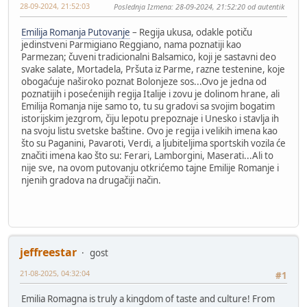
28-09-2024, 21:52:03
Poslednja Izmena
: 28-09-2024, 21:52:20 od autentik
Emilija Romanja Putovanje
– Regija ukusa, odakle potiču
jedinstveni Parmigiano Reggiano, nama poznatiji kao
Parmezan; čuveni tradicionalni Balsamico, koji je sastavni deo
svake salate, Mortadela, Pršuta iz Parme, razne testenine, koje
obogaćuje naširoko poznat Bolonjeze sos...Ovo je jedna od
poznatijih i posećenijih regija Italije i zovu je dolinom hrane, ali
Emilija Romanja nije samo to, tu su gradovi sa svojim bogatim
istorijskim jezgrom, čiju lepotu prepoznaje i Unesko i stavlja ih
na svoju listu svetske baštine. Ovo je regija i velikih imena kao
što su Paganini, Pavaroti, Verdi, a ljubiteljima sportskih vozila će
značiti imena kao što su: Ferari, Lamborgini, Maserati...Ali to
nije sve, na ovom putovanju otkrićemo tajne Emilije Romanje i
njenih gradova na drugačiji način.
jeffreestar
gost
21-08-2025, 04:32:04
#1
Emilia Romagna is truly a kingdom of taste and culture! From