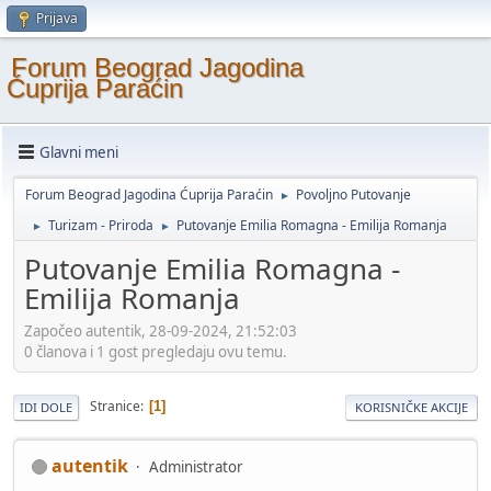
Prijava
Forum Beograd Jagodina
Ćuprija Paraćin
Glavni meni
Forum Beograd Jagodina Ćuprija Paraćin
Povoljno Putovanje
►
Turizam - Priroda
Putovanje Emilia Romagna - Emilija Romanja
►
►
Putovanje Emilia Romagna -
Emilija Romanja
Započeo autentik, 28-09-2024, 21:52:03
0 članova i 1 gost pregledaju ovu temu.
Stranice
1
IDI DOLE
KORISNIČKE AKCIJE
autentik
Administrator