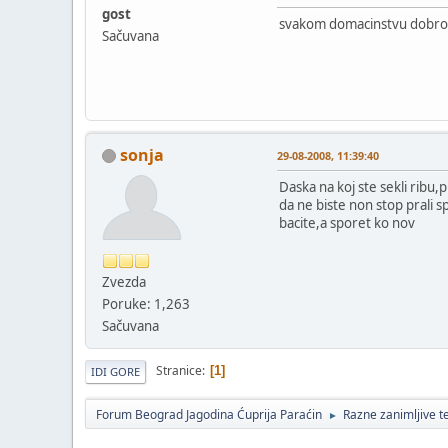
gost
svakom domacinstvu dobro 
Sačuvana
sonja
29-08-2008, 11:39:40
Daska na koj ste sekli ribu,
da ne biste non stop prali s
bacite,a sporet ko nov
Zvezda
Poruke: 1,263
Sačuvana
Stranice
1
IDI GORE
Forum Beograd Jagodina Ćuprija Paraćin
Razne zanimljive 
►