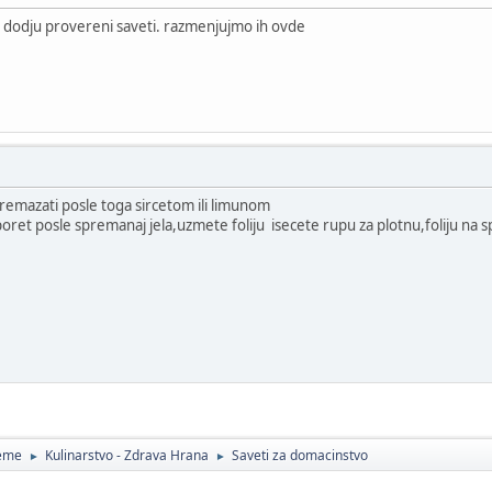
dodju provereni saveti. razmenjujmo ih ovde
premazati posle toga sircetom ili limunom
poret posle spremanaj jela,uzmete foliju isecete rupu za plotnu,foliju na sp
teme
Kulinarstvo - Zdrava Hrana
Saveti za domacinstvo
►
►