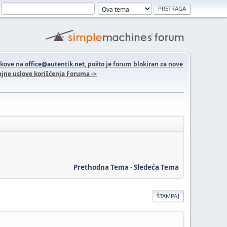
nkove na
office@autentik.net
, pošto je forum blokiran za nove
jne uslove korišćenja Foruma ->
Prethodna Tema
-
Sledeća Tema
ŠTAMPAJ