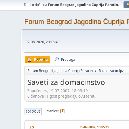
Dobro došli na
Forum Beograd Jagodina Ćuprija Paraćin
.
Forum Beograd Jagodina Ćuprija 
07-08-2026, 20:18:49
Početna
Pretraga
Forum Beograd Jagodina Ćuprija Paraćin
Razne zanimljive 
►
Saveti za domacinstvo
Započeo zs, 19-07-2007, 18:05:19
0 članova i 1 gost pregledaju ovu temu.
Stranice
1
IDI DOLE
zs
19-07-2007, 18:05:19