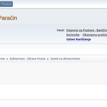
Prijava
Paraćin
Vesti:
Dogovor za Postove - Backli
korisnike
-
Obavezno pročita
Uslovi Korišćenja
teme
Kulinarstvo - Zdrava Hrana
Saveti za domacinstvo
►
►