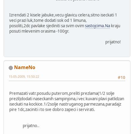
Izrendati 2 kisele jabuke,vecu glavicu celera,sitno iseckati 1
veci prazi luk,tome dodati sok od 1 limuna,
posoliti,2dc pavlake sjediniti sa svim ovim
sastojcima.Na
kraju
posuti mlevenim orasima -100gr.
prijatno!
NameNo
15-05-2009, 15:50:22
#10
Premazati vatr.posudu puterom,preliti prezlama(1/2 solje
prezli)dodati naseckanih sampinjona,i vec kuvani plavi patlidzan
iseckati na kockice.1/2solje nastruganog parmezana,paradajz
pire 1dc,zaciniti i to sve dobro zapeci i servirati.
prijatno..