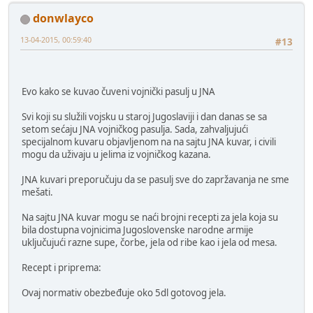
donwlayco
13-04-2015, 00:59:40
#13
Evo kako se kuvao čuveni vojnički pasulj u JNA
Svi koji su služili vojsku u staroj Jugoslaviji i dan danas se sa
setom sećaju JNA vojničkog pasulja. Sada, zahvaljujući
specijalnom kuvaru objavljenom na na sajtu JNA kuvar, i civili
mogu da uživaju u jelima iz vojničkog kazana.
JNA kuvari preporučuju da se pasulj sve do zapržavanja ne sme
mešati.
Na sajtu JNA kuvar mogu se naći brojni recepti za jela koja su
bila dostupna vojnicima Jugoslovenske narodne armije
uključujući razne supe, čorbe, jela od ribe kao i jela od mesa.
Recept i priprema:
Ovaj normativ obezbeđuje oko 5dl gotovog jela.