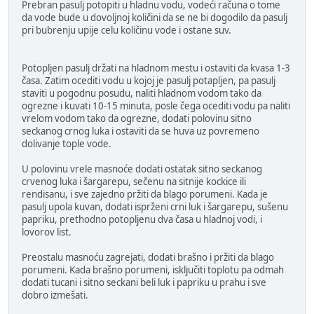
Prebran pasulj potopiti u hladnu vodu, vodeći računa o tome
da vode bude u dovoljnoj količini da se ne bi dogodilo da pasulj
pri bubrenju upije celu količinu vode i ostane suv.
Potopljen pasulj držati na hladnom mestu i ostaviti da kvasa 1-3
časa. Zatim ocediti vodu u kojoj je pasulj potapljen, pa pasulj
staviti u pogodnu posudu, naliti hladnom vodom tako da
ogrezne i kuvati 10-15 minuta, posle čega ocediti vodu pa naliti
vrelom vodom tako da ogrezne, dodati polovinu sitno
seckanog crnog luka i ostaviti da se huva uz povremeno
dolivanje tople vode.
U polovinu vrele masnoće dodati ostatak sitno seckanog
crvenog luka i šargarepu, sečenu na sitnije kockice ili
rendisanu, i sve zajedno pržiti da blago porumeni. Kada je
pasulj upola kuvan, dodati isprženi crni luk i šargarepu, sušenu
papriku, prethodno potopljenu dva časa u hladnoj vodi, i
lovorov list.
Preostalu masnoću zagrejati, dodati brašno i pržiti da blago
porumeni. Kada brašno porumeni, isključiti toplotu pa odmah
dodati tucani i sitno seckani beli luk i papriku u prahu i sve
dobro izmešati.