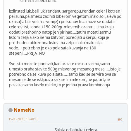
sarma a la bebironac
izdinstati luk,beli luk,rendanu sargarepu,rendan celer i kotren
persuna,pa smesu zaciniti biberom vegetom,malo soli,aleva po
ukusu(ja bar volim crvenije) i persunov lis a moze se dodati i
celerov list,i dodati 150-200gr mlevenih oraha.....i na kraju
dodati prethodno natopljen pirinac....zatim motati sarmu
listom zelja a ako nema blitvom,poredjati u serpu,koja je
prethodno oblozenna listovima zelja i naliti malo ulja i
vode....potrebno je oko pola sata kuvanja na 180
stepeni....PRIJATNO
Sve isto mozete ponoviti,kad pravite mrsnu sarmu,samo
umesto oraha stavite 500g mlevenog mesanog mesa.....isto je
potrebno da se kuva pola sata.....samo kad se servira ova sa
mesom jede se iskljucivo sa kiselim mlekom,ne jogurt,ne
pavlaka samo kiselo mleko,to je jedina prava kombinacija
NameNo
15-05-2009, 15:40:15
#9
Salata od jabuka i celera