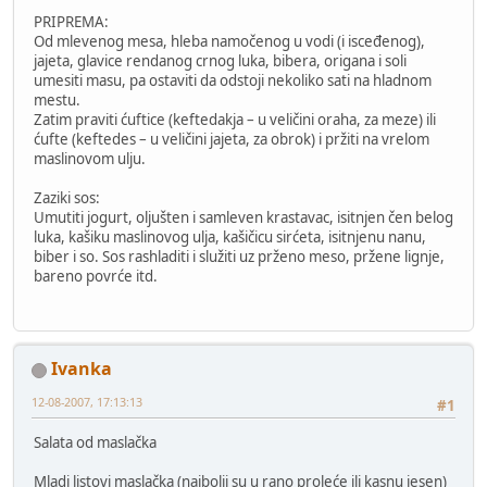
PRIPREMA:
Od mlevenog mesa, hleba namočenog u vodi (i isceđenog),
jajeta, glavice rendanog crnog luka, bibera, origana i soli
umesiti masu, pa ostaviti da odstoji nekoliko sati na hladnom
mestu.
Zatim praviti ćuftice (keftedakja – u veličini oraha, za meze) ili
ćufte (keftedes – u veličini jajeta, za obrok) i pržiti na vrelom
maslinovom ulju.
Zaziki sos:
Umutiti jogurt, oljušten i samleven krastavac, isitnjen čen belog
luka, kašiku maslinovog ulja, kašičicu sirćeta, isitnjenu nanu,
biber i so. Sos rashladiti i služiti uz prženo meso, pržene lignje,
bareno povrće itd.
Ivanka
12-08-2007, 17:13:13
#1
Salata od maslačka
Mladi listovi maslačka (najbolji su u rano proleće ili kasnu jesen)