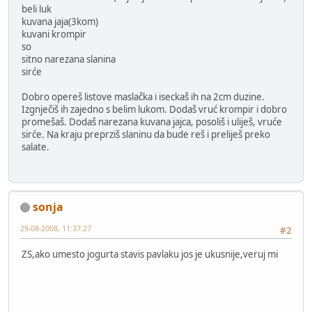
beli luk
kuvana jaja(3kom)
kuvani krompir
so
sitno narezana slanina
sirće
Dobro opereš listove maslačka i iseckaš ih na 2cm duzine.
Izgnječiš ih zajedno s belim lukom. Dodaš vruć krompir i dobro
promešaš. Dodaš narezana kuvana jajca, posoliš i uliješ, vruće
sirće. Na kraju preprziš slaninu da bude reš i preliješ preko
salate.
sonja
29-08-2008, 11:37:27
#2
ZS,ako umesto jogurta stavis pavlaku jos je ukusnije,veruj mi