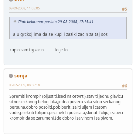
08-09-2008, 11:05:05
#5
Citat: bebironac poslato 29-08-2008, 17:15:41
a u grckoj ima da se kupi i zaziki zacin za taj sos
kupio sam taj zacin.........to je to
sonja
06-02-2009, 08:36:18
#6
Spremiti krompir (oljustiti,iseci na cetvrti),staviti jednu glavicu
sitno seckanog belog luka,jedna poveca saka sitno seckanog
persuna,dobro posoliti,pobiberiti,zaliti uljem i casom
vode,prekriti folijom,peci nekih pola sata,skinuti foliju,i zapeci
krompir da se zarumeni.Ide dobro i sa vinom i sa pivom.