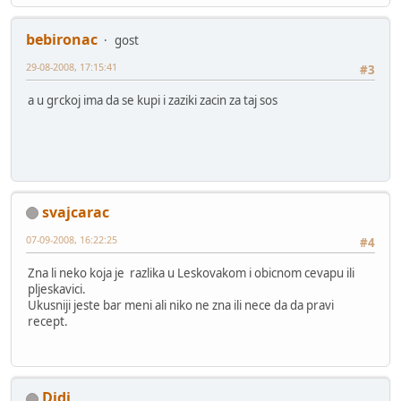
bebironac
gost
29-08-2008, 17:15:41
#3
a u grckoj ima da se kupi i zaziki zacin za taj sos
svajcarac
07-09-2008, 16:22:25
#4
Zna li neko koja je razlika u Leskovakom i obicnom cevapu ili
pljeskavici.
Ukusniji jeste bar meni ali niko ne zna ili nece da da pravi
recept.
Didi