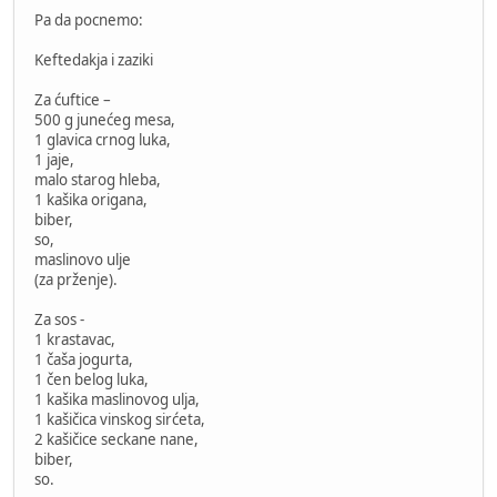
Pa da pocnemo:
Keftedakja i zaziki
Za ćuftice –
500 g junećeg mesa,
1 glavica crnog luka,
1 jaje,
malo starog hleba,
1 kašika origana,
biber,
so,
maslinovo ulje
(za prženje).
Za sos -
1 krastavac,
1 čaša jogurta,
1 čen belog luka,
1 kašika maslinovog ulja,
1 kašičica vinskog sirćeta,
2 kašičice seckane nane,
biber,
so.