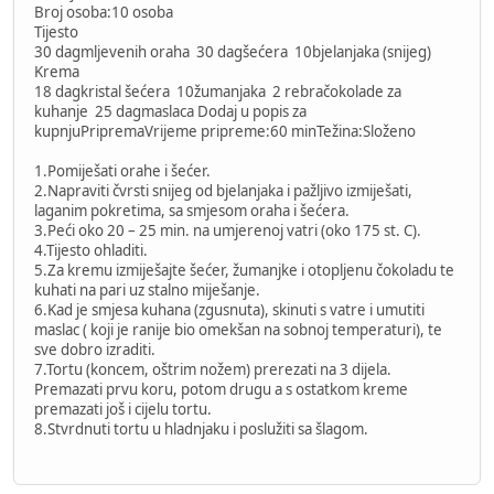
Broj osoba:10 osoba
Tijesto
30 dagmljevenih oraha 30 dagšećera 10bjelanjaka (snijeg)
Krema
18 dagkristal šećera 10žumanjaka 2 rebračokolade za
kuhanje 25 dagmaslaca Dodaj u popis za
kupnjuPripremaVrijeme pripreme:60 minTežina:Složeno
1.Pomiješati orahe i šećer.
2.Napraviti čvrsti snijeg od bjelanjaka i pažljivo izmiješati,
laganim pokretima, sa smjesom oraha i šećera.
3.Peći oko 20 – 25 min. na umjerenoj vatri (oko 175 st. C).
4.Tijesto ohladiti.
5.Za kremu izmiješajte šećer, žumanjke i otopljenu čokoladu te
kuhati na pari uz stalno miješanje.
6.Kad je smjesa kuhana (zgusnuta), skinuti s vatre i umutiti
maslac ( koji je ranije bio omekšan na sobnoj temperaturi), te
sve dobro izraditi.
7.Tortu (koncem, oštrim nožem) prerezati na 3 dijela.
Premazati prvu koru, potom drugu a s ostatkom kreme
premazati još i cijelu tortu.
8.Stvrdnuti tortu u hladnjaku i poslužiti sa šlagom.