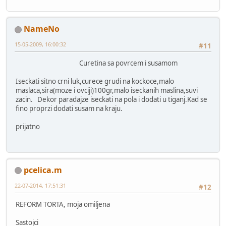
NameNo
15-05-2009, 16:00:32
#11
Curetina sa povrcem i susamom
Iseckati sitno crni luk,curece grudi na kockoce,malo
maslaca,sira(moze i ovciji)100gr,malo iseckanih maslina,suvi
zacin. Dekor paradajze iseckati na pola i dodati u tiganj.Kad se
fino proprzi dodati susam na kraju.
prijatno
pcelica.m
22-07-2014, 17:51:31
#12
REFORM TORTA, moja omiljena
Sastojci