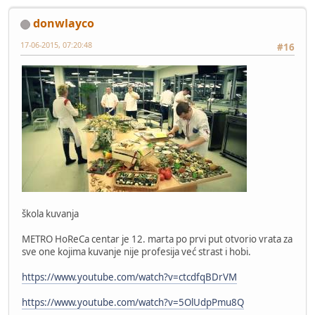
donwlayco
17-06-2015, 07:20:48
#16
škola kuvanja
METRO HoReCa centar je 12. marta po prvi put otvorio vrata za
sve one kojima kuvanje nije profesija već strast i hobi.
https://www.youtube.com/watch?v=ctcdfqBDrVM
https://www.youtube.com/watch?v=5OlUdpPmu8Q