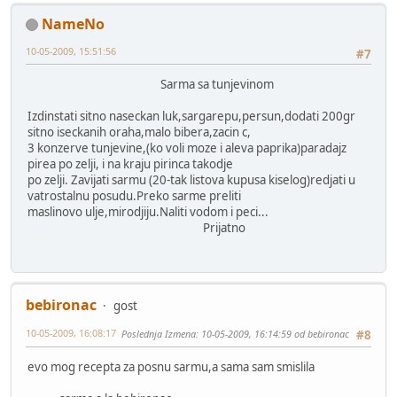
NameNo
10-05-2009, 15:51:56
#7
Sarma sa tunjevinom
Izdinstati sitno naseckan luk,sargarepu,persun,dodati 200gr
sitno iseckanih oraha,malo bibera,zacin c,
3 konzerve tunjevine,(ko voli moze i aleva paprika)paradajz
pirea po zelji, i na kraju pirinca takodje
po zelji. Zavijati sarmu (20-tak listova kupusa kiselog)redjati u
vatrostalnu posudu.Preko sarme preliti
maslinovo ulje,mirodjiju.Naliti vodom i peci...
Prijatno
bebironac
gost
10-05-2009, 16:08:17
Poslednja Izmena
: 10-05-2009, 16:14:59 od bebironac
#8
evo mog recepta za posnu sarmu,a sama sam smislila