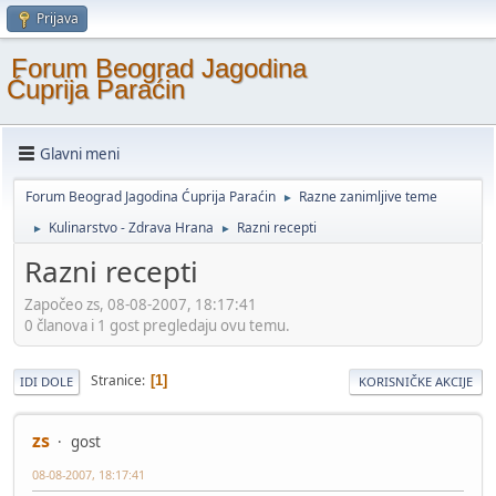
Prijava
Forum Beograd Jagodina
Ćuprija Paraćin
Glavni meni
Forum Beograd Jagodina Ćuprija Paraćin
Razne zanimljive teme
►
Kulinarstvo - Zdrava Hrana
Razni recepti
►
►
Razni recepti
Započeo zs, 08-08-2007, 18:17:41
0 članova i 1 gost pregledaju ovu temu.
Stranice
1
IDI DOLE
KORISNIČKE AKCIJE
zs
gost
08-08-2007, 18:17:41