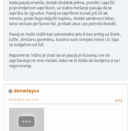
Kada pasulj omekša, dodati dodatak jelima, posoliti i zapržiti
pripremljenom zaprškom, uz stalno mešanje pasulja da se
zaprška ne zgrudva. Pasulj sa zaprškom kuvati još 20-ak
minuta, posle čega isključiti toplotu, dodati samleveni biber,
sitno seckani peršunov list, probati ukus i po potrebi dosoliti.
Pasulj se može služiti kao samostalno jelo ili kao prilog uz šnicle,
ćufte, dinstanu govedinu, kuvano suvo svinjsko meso i sl. Sipa
se kutljačom od 5dl.
Napomena: Važno je znati da se pasulj pri kuvanju sve do
zapržavanja ne sme mešati, kako ne bi došlo do lomljena zrna i
zagorevanja.
donwlayco
20-05-2015, 04:18:03
#14