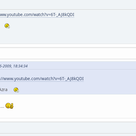
www.youtube.com/watch?v=6T-_AJ8kQDI
zra
06-2009, 18:34:34
s://www.youtube.com/watch?v=6T-_AJ8kQDI
ju Azra
...