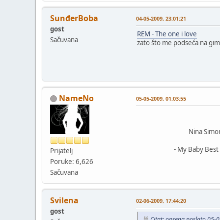
SunđerBoba
04-05-2009, 23:01:21
gost
REM - The one i love
Sačuvana
zato što me podseća na gim
NameNo
05-05-2009, 01:03:55
Nina Simon
- My Baby Best Car
Prijatelj
Poruke: 6,626
Sačuvana
Svilena
02-06-2009, 17:44:20
gost
Citat: opsena poslato 05-