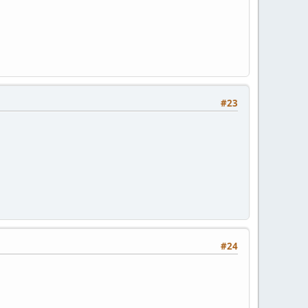
#23
#24