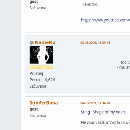
gost
Trenutno:
Sačuvana
https://www.youtube.co
NameNo
03-05-2009, 18:39:44
Joe Cock
- You are so be
Prijatelj
Poruke: 6,626
Sačuvana
SunđerBoba
04-05-2009, 17:34:28
gost
Sting - Shape of my heart
Sačuvana
Ne znam zašto? Valjda zato 