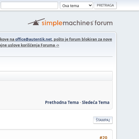
nkove na
office@autentik.net
, pošto je forum blokiran za nove
jne uslove korišćenja Foruma ->
Prethodna Tema
-
Sledeća Tema
ŠTAMPAJ
#20