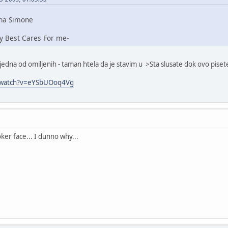
mone
Cares For me-
dna od omiljenih - taman htela da je stavim u >Sta slusate dok ovo piset
/watch?v=eYSbUOoq4Vg
ker face... I dunno why...