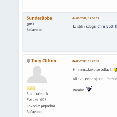
SunđerBoba
04-05-2009, 17:36:19
gost
Iz istih razloga,
Chris Botti 
Sačuvana
Tony Clifton
04-05-2009, 19:22:50
Hmmm...kako se odluciti
Ali evo jedne sjajne...Ramb
Rambo
Stalni učesnik
Poruke: 607
Lokacija: Jagodina
Sačuvana