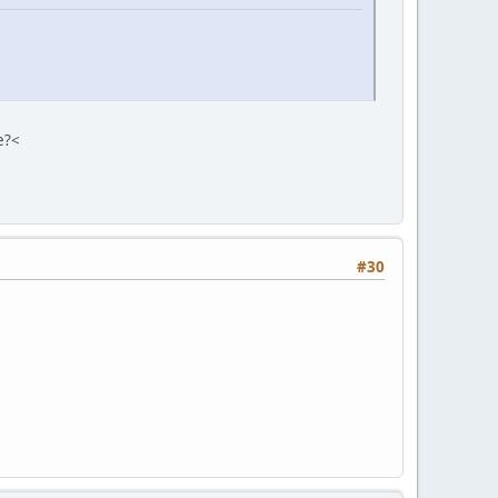
e?<
#30