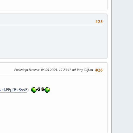
#25
Poslednja Izmena
: 04-05-2009, 19:23:17 od Tony Clifton
#26
?v=kFFpIBcByvE
)