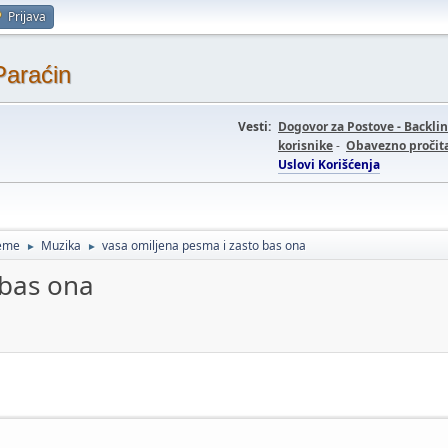
Prijava
Paraćin
Vesti:
Dogovor za Postove - Backli
korisnike
-
Obavezno pročita
Uslovi Korišćenja
teme
Muzika
vasa omiljena pesma i zasto bas ona
►
►
 bas ona