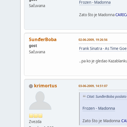
Frozen - Madonna
Sačuvana
Zato što je Madonna
CARIC
SunđerBoba
02-06-2009, 19:26:56
gost
Frank Sinatra - As Time Goe
Sačuvana
..pa ko je gledao Kazablank
krimortus
03-06-2009, 14:51:07
Citat: SunđerBoba poslato
Frozen - Madonna
Zato što je Madonna
CA
Zvezda