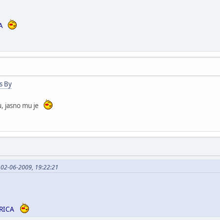
A
s By
u, jasno mu je
 02-06-2009, 19:22:21
RICA