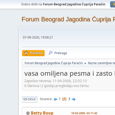
Dobro došli na
Forum Beograd Jagodina Ćuprija Paraćin
.
Forum Beograd Jagodina Ćuprija 
07-08-2026, 19:06:21
Početna
Pretraga
Forum Beograd Jagodina Ćuprija Paraćin
Razne zanimljive 
►
vasa omiljena pesma i zasto
Započeo nevena, 11-04-2008, 22:02:15
0 članova i 2 gostiju pregledaju ovu temu.
1
3
Stranice
2
IDI DOLE
Betty Boop
19-03-2009, 03:11:45