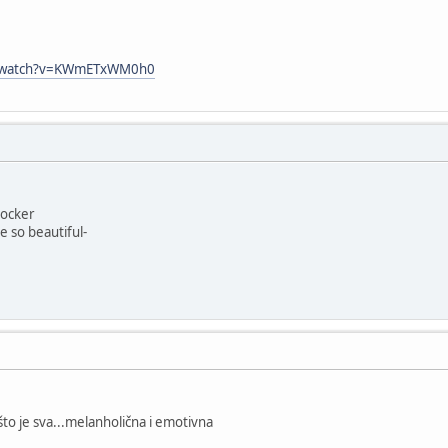
m/watch?v=KWmETxWM0h0
er
autiful-
što je sva...melanholična i emotivna