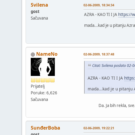
Svilena
02-06-2009, 18:34:34
gost
AZRA - KAO TI I JA
https://
Sačuvana
mada...kad je u pitanju A
NameNo
02-06-2009, 18:37:48
Citat: Svilena poslato 02-
AZRA - KAO TI I JA
http
Prijatelj
mada...kad je u pitan
Poruke: 6,626
Sačuvana
Da. Ja bih rekla, sve.
SunđerBoba
02-06-2009, 19:22:21
gost