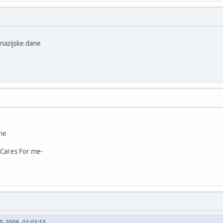
nazijske dane
e
es For me-
05-2009, 01:03:55