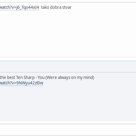
watch?v=j6_Tqo44xI4
tako dobra stvar
i the best Ten Sharp - You (Were always on my mind)
/watch?v=9NWyu42zl0w