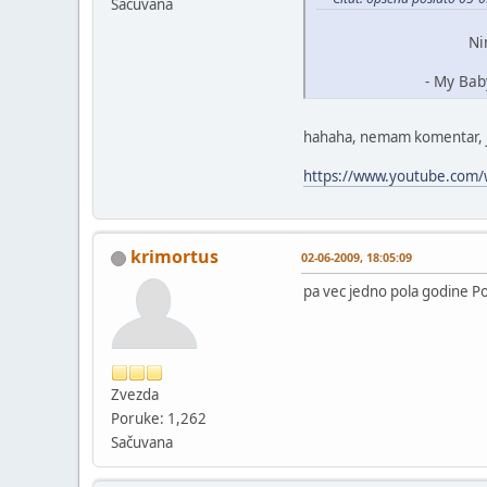
Sačuvana
Nina Si
- My Baby Best 
hahaha, nemam komentar, je
https://www.youtube.com
krimortus
02-06-2009, 18:05:09
pa vec jedno pola godine Po
Zvezda
Poruke: 1,262
Sačuvana