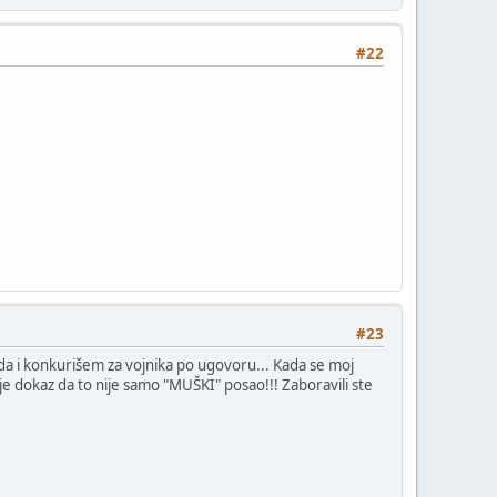
#22
#23
ada i konkurišem za vojnika po ugovoru... Kada se moj
o je dokaz da to nije samo "MUŠKI" posao!!! Zaboravili ste