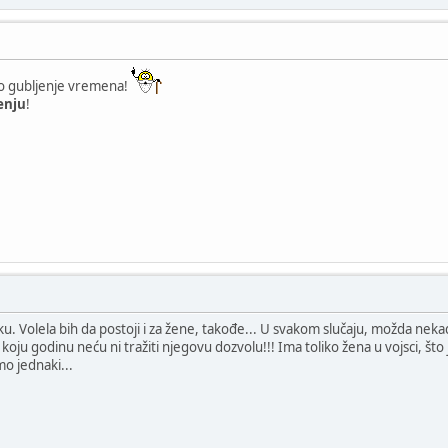
mo gubljenje vremena!
enju
!
ku. Volela bih da postoji i za žene, takođe... U svakom slučaju, možda nek
a koju godinu neću ni tražiti njegovu dozvolu!!! Ima toliko žena u vojsci, št
mo jednaki...