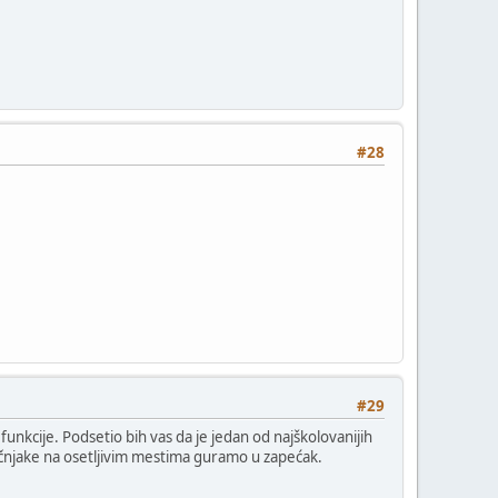
#28
#29
nkcije. Podsetio bih vas da je jedan od najškolovanijih
ručnjake na osetljivim mestima guramo u zapećak.