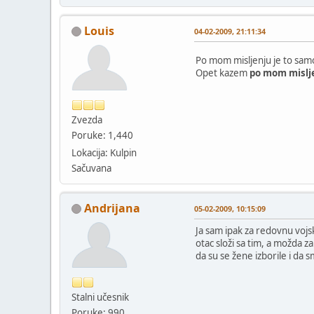
Louis
04-02-2009, 21:11:34
Po mom misljenju je to sa
Opet kazem
po mom mislj
Zvezda
Poruke: 1,440
Lokacija: Kulpin
Sačuvana
Andrijana
05-02-2009, 10:15:09
Ja sam ipak za redovnu vojs
otac složi sa tim, a možda z
da su se žene izborile i da s
Stalni učesnik
Poruke: 990