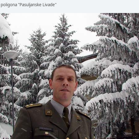
oligona "Pasuljanske Livade"