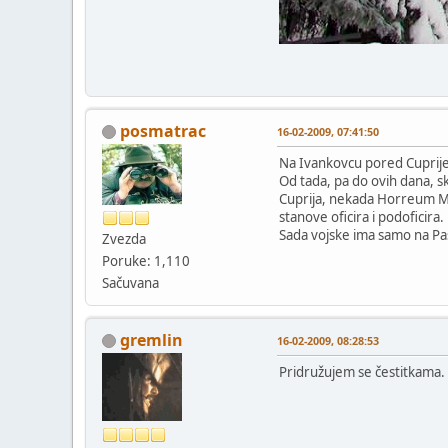
posmatrac
16-02-2009, 07:41:50
Na Ivankovcu pored Cuprije 
Od tada, pa do ovih dana, sk
Cuprija, nekada Horreum Marg
stanove oficira i podoficira
Sada vojske ima samo na Pa
Zvezda
Poruke: 1,110
Sačuvana
gremlin
16-02-2009, 08:28:53
Pridružujem se čestitkama.