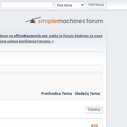
nkove na
office@autentik.net
, pošto je forum blokiran za nove
jne uslove korišćenja Foruma ->
Prethodna Tema
-
Sledeća Tema
ŠTAMPAJ
#20