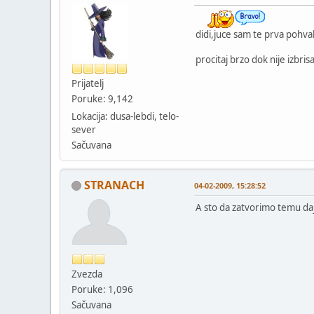
didi,juce sam te prva pohvalil
procitaj brzo dok nije izbris
Prijatelj
Poruke: 9,142
Lokacija: dusa-lebdi, telo-
sever
Sačuvana
STRANACH
04-02-2009, 15:28:52
A sto da zatvorimo temu daj te
Zvezda
Poruke: 1,096
Sačuvana