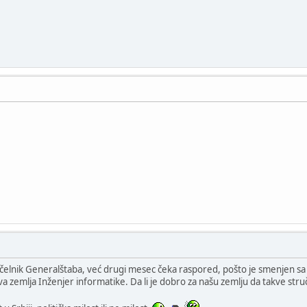
lnik Generalštaba, već drugi mesec čeka raspored, pošto je smenjen sa fu
ova zemlja Inženjer informatike. Da li je dobro za našu zemlju da takve st