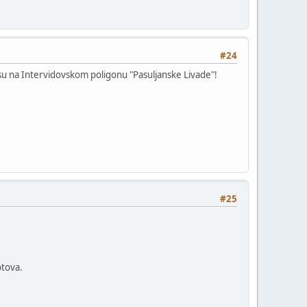
#24
i su na Intervidovskom poligonu "Pasuljanske Livade"!
#25
otova.