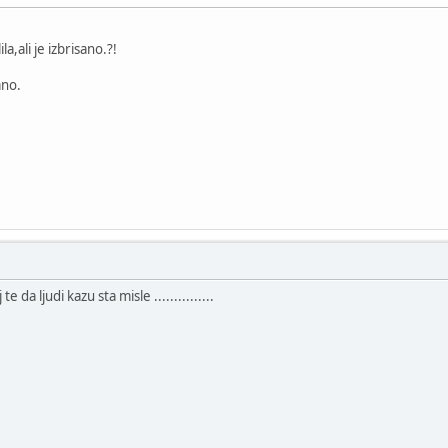
a,ali je izbrisano.?!
ano.
 da ljudi kazu sta misle ...............