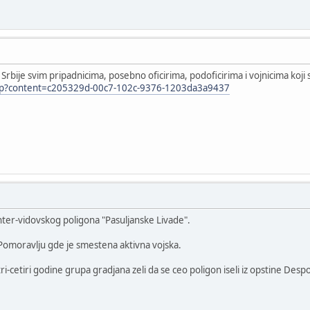
 Srbije svim pripadnicima, posebno oficirima, podoficirima i vojnicima koj
php?content=c205329d-00c7-102c-9376-1203da3a9437
ter-vidovskog poligona "Pasuljanske Livade".
Pomoravlju gde je smestena aktivna vojska.
-cetiri godine grupa gradjana zeli da se ceo poligon iseli iz opstine Desp