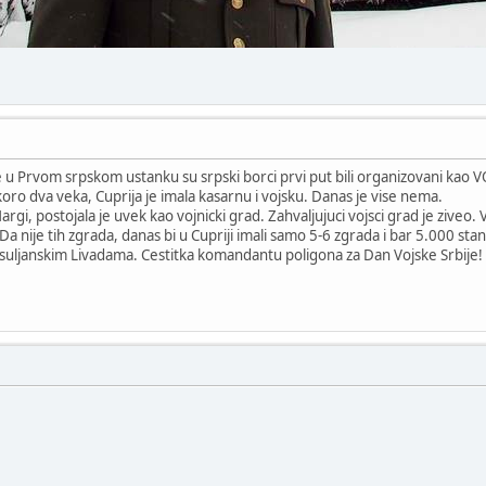
u Prvom srpskom ustanku su srpski borci prvi put bili organizovani kao 
oro dva veka, Cuprija je imala kasarnu i vojsku. Danas je vise nema.
i, postojala je uvek kao vojnicki grad. Zahvaljujuci vojsci grad je ziveo. 
. Da nije tih zgrada, danas bi u Cupriji imali samo 5-6 zgrada i bar 5.000 st
suljanskim Livadama. Cestitka komandantu poligona za Dan Vojske Srbije!