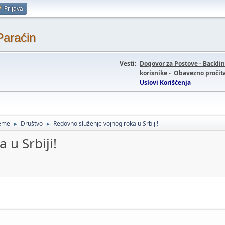
Prijava
Paraćin
Vesti:
Dogovor za Postove - Backli
korisnike
-
Obavezno pročita
Uslovi Korišćenja
teme
Društvo
Redovno služenje vojnog roka u Srbiji!
►
►
 u Srbiji!