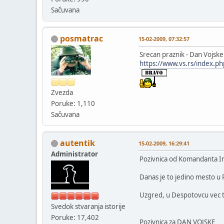
Sačuvana
posmatrac
15-02-2009, 07:32:57
Srecan praznik - Dan Vojske
https://www.vs.rs/index.
Zvezda
Poruke: 1,110
Sačuvana
autentik
15-02-2009, 16:29:41
Administrator
Pozivnica od Komandanta In
Danas je to jedino mesto u 
Uzgred, u Despotovcu vec tri
Svedok stvaranja istorije
Poruke: 17,402
Pozivnica za DAN VOJSKE