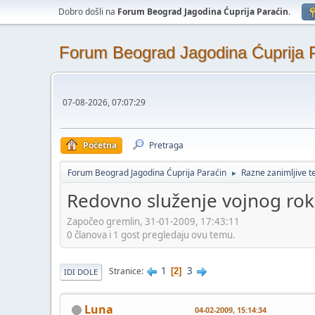
Dobro došli na
Forum Beograd Jagodina Ćuprija Paraćin
.
Forum Beograd Jagodina Ćuprija 
07-08-2026, 07:07:29
Početna
Pretraga
Forum Beograd Jagodina Ćuprija Paraćin
Razne zanimljive 
►
Redovno služenje vojnog roka
Započeo gremlin, 31-01-2009, 17:43:11
0 članova i 1 gost pregledaju ovu temu.
1
3
Stranice
2
IDI DOLE
Luna
04-02-2009, 15:14:34