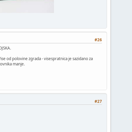
#26
VOJSKA.
Vise od polovine zgrada - visespratnica je sazidano za
anovnika manje.
#27