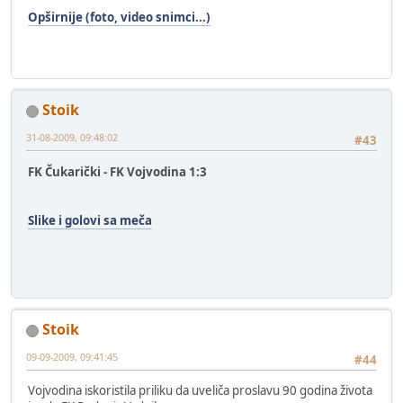
Opširnije (foto, video snimci...)
Stoik
31-08-2009, 09:48:02
#43
FK Čukarički - FK Vojvodina 1:3
Slike i golovi sa meča
Stoik
09-09-2009, 09:41:45
#44
Vojvodina iskoristila priliku da uveliča proslavu 90 godina života