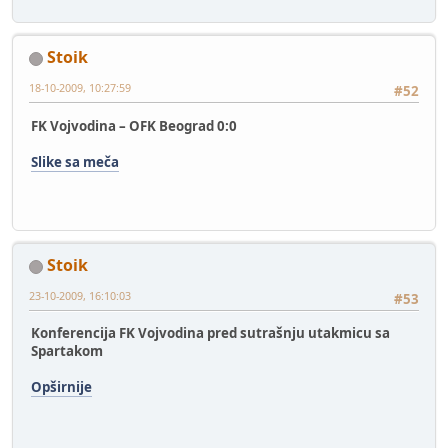
Stoik
18-10-2009, 10:27:59
#52
FK Vojvodina – OFK Beograd 0:0
Slike sa meča
Stoik
23-10-2009, 16:10:03
#53
Konferencija FK Vojvodina pred sutrašnju utakmicu sa
Spartakom
Opširnije