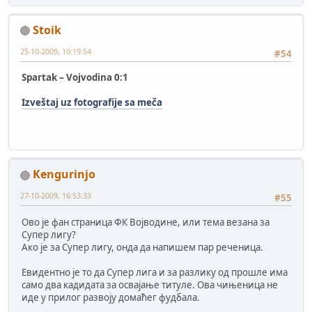
Stoik
25-10-2009, 10:19:54
#54
Spartak – Vojvodina 0:1
Izveštaj uz fotografije sa meča
Kengurinjo
27-10-2009, 16:53:33
#55
Ово је фан страница ФК Војводине, или тема везана за
Супер лигу?
Ако је за Супер лигу, онда да напишем пар реченица.
Евидентно је то да Супер лига и за разлику од прошле има
само два кадидата за освајање титуле. Ова чињеница не
иде у прилог развоју домаћег фудбала.