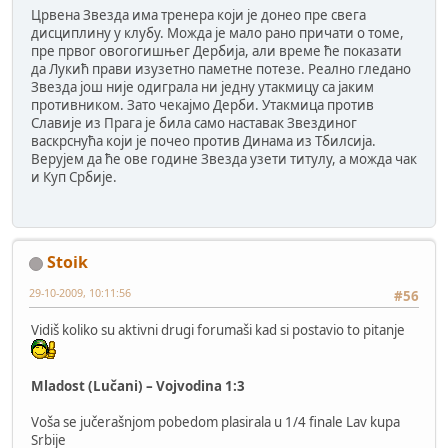
Црвена Звезда има тренера који је донео пре свега
дисциплину у клубу. Можда је мало рано причати о томе,
пре првог овогогишњег Дербија, али време ће показати
да Лукић прави изузетно паметне потезе. Реално гледано
Звезда још није одиграла ни једну утакмицу са јаким
противником. Зато чекајмо Дерби. Утакмица против
Славије из Прага је била само наставак Звездиног
васкрснућа који је почео против Динама из Тбилсија.
Верујем да ће ове године Звезда узети титулу, а можда чак
и Куп Србије.
Stoik
29-10-2009, 10:11:56
#56
Vidiš koliko su aktivni drugi forumaši kad si postavio to pitanje
Mladost (Lučani) – Vojvodina 1:3
Voša se jučerašnjom pobedom plasirala u 1/4 finale Lav kupa
Srbije