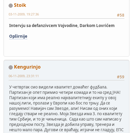
Stoik
03-11-2009, 19:27:36
#58
Intervju sa defanzivcem Vojvodine, Darkom Lovrićem
Opširnije
Kengurinjo
06-11-2009, 23:31:11
#59
У четвртак смо видели квалитет домаћег фудбала.
Партизан је опет примио четири комада и то на сред ЈНА!
Партизан који има реално најквалитетнију екипу у овој
нашој лиги, пролази у Европи као бос по трњу. Да се
разумемо! Навијач сам Звезде, али! Нисам од оних који
гледају ствари не реално. Моја Звезда има 3. по квалитету
тим Србији, и то је чињеница. Сада као што сам написао у
предходном посту, Звезда је добила управу, тренера и
нешто мало пара. Дугови се враћају, играчи не гладују, ЕПС