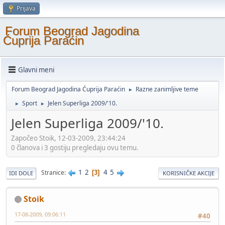
Prijava
Forum Beograd Jagodina
Ćuprija Paraćin
Glavni meni
Forum Beograd Jagodina Ćuprija Paraćin
Razne zanimljive teme
►
Sport
Jelen Superliga 2009/'10.
►
►
Jelen Superliga 2009/'10.
Započeo Stoik, 12-03-2009, 23:44:24
0 članova i 3 gostiju pregledaju ovu temu.
1
2
4
5
Stranice
3
IDI DOLE
KORISNIČKE AKCIJE
Stoik
17-08-2009, 09:06:11
#40