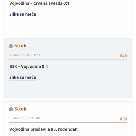
Vojvodina – Crvena zvezda 0:1
Slike sa meča
Stoik
05-10-2009, 09:31:29
#49
BSK – Vojvodina 0:4
Slike sa meča
Stoik
15-10-2009, 10:19:40
#50
Vojvodina proslavila 95. rođendan