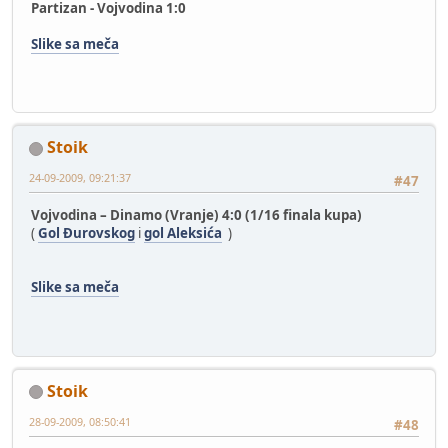
Partizan - Vojvodina 1:0
Slike sa meča
Stoik
24-09-2009, 09:21:37
#47
Vojvodina – Dinamo (Vranje) 4:0 (1/16 finala kupa)
(
Gol Đurovskog
i
gol Aleksića
)
Slike sa meča
Stoik
28-09-2009, 08:50:41
#48