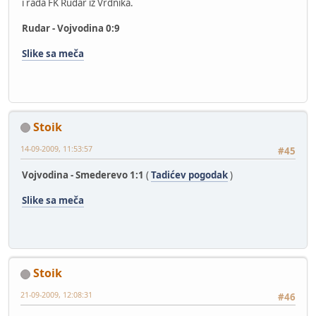
i rada FK Rudar iz Vrdnika.
Rudar - Vojvodina 0:9
Slike sa meča
Stoik
14-09-2009, 11:53:57
#45
Vojvodina - Smederevo 1:1
(
Tadićev pogodak
)
Slike sa meča
Stoik
21-09-2009, 12:08:31
#46