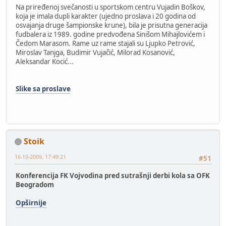
Na priređenoj svečanosti u sportskom centru Vujadin Boškov,
koja je imala dupli karakter (ujedno proslava i 20 godina od
osvajanja druge šampionske krune), bila je prisutna generacija
fudbalera iz 1989. godine predvođena Sinišom Mihajlovićem i
Čedom Marasom. Rame uz rame stajali su Ljupko Petrović,
Miroslav Tanjga, Budimir Vujačić, Milorad Kosanović,
Aleksandar Kocić...
Slike sa proslave
Stoik
16-10-2009, 17:49:21
#51
Konferencija FK Vojvodina pred sutrašnji derbi kola sa OFK
Beogradom
Opširnije