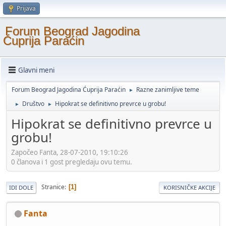
Prijava
Forum Beograd Jagodina
Ćuprija Paraćin
Glavni meni
Forum Beograd Jagodina Ćuprija Paraćin
Razne zanimljive teme
►
Društvo
Hipokrat se definitivno prevrce u grobu!
►
►
Hipokrat se definitivno prevrce u
grobu!
Započeo Fanta, 28-07-2010, 19:10:26
0 članova i 1 gost pregledaju ovu temu.
Stranice
1
IDI DOLE
KORISNIČKE AKCIJE
Fanta