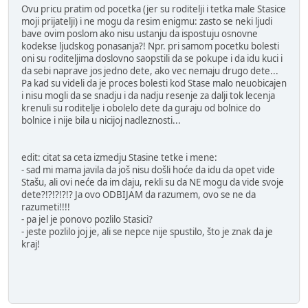
Ovu pricu pratim od pocetka (jer su roditelji i tetka male Stasice
moji prijatelji) i ne mogu da resim enigmu: zasto se neki ljudi
bave ovim poslom ako nisu ustanju da ispostuju osnovne
kodekse ljudskog ponasanja?! Npr. pri samom pocetku bolesti
oni su roditeljima doslovno saopstili da se pokupe i da idu kuci i
da sebi naprave jos jedno dete, ako vec nemaju drugo dete...
Pa kad su videli da je proces bolesti kod Stase malo neuobicajen
i nisu mogli da se snadju i da nadju resenje za dalji tok lecenja
krenuli su roditelje i obolelo dete da guraju od bolnice do
bolnice i nije bila u nicijoj nadleznosti...
edit: citat sa ceta izmedju Stasine tetke i mene:
- sad mi mama javila da još nisu došli hoće da idu da opet vide
Stašu, ali ovi neće da im daju, rekli su da NE mogu da vide svoje
dete?!?!?!?!? Ja ovo ODBIJAM da razumem, ovo se ne da
razumeti!!!!
- pa jel je ponovo pozlilo Stasici?
- jeste pozlilo joj je, ali se nepce nije spustilo, što je znak da je
kraj!