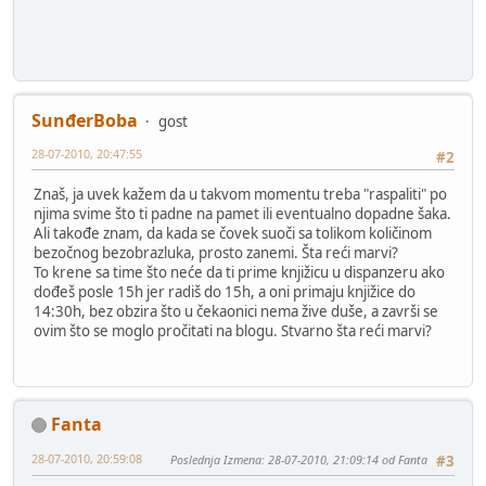
SunđerBoba
gost
28-07-2010, 20:47:55
#2
Znaš, ja uvek kažem da u takvom momentu treba "raspaliti" po
njima svime što ti padne na pamet ili eventualno dopadne šaka.
Ali takođe znam, da kada se čovek suoči sa tolikom količinom
bezočnog bezobrazluka, prosto zanemi. Šta reći marvi?
To krene sa time što neće da ti prime knjižicu u dispanzeru ako
dođeš posle 15h jer radiš do 15h, a oni primaju knjižice do
14:30h, bez obzira što u čekaonici nema žive duše, a završi se
ovim što se moglo pročitati na blogu. Stvarno šta reći marvi?
Fanta
28-07-2010, 20:59:08
Poslednja Izmena
: 28-07-2010, 21:09:14 od Fanta
#3