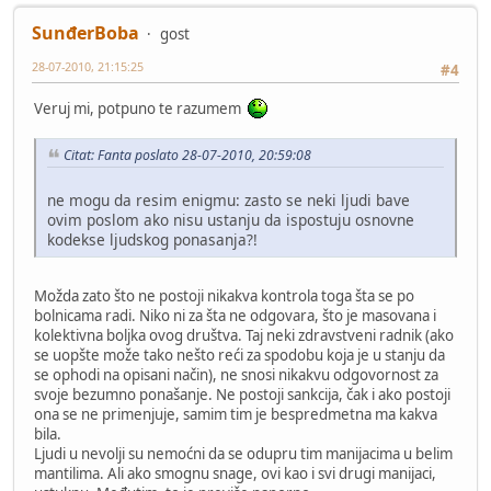
SunđerBoba
gost
28-07-2010, 21:15:25
#4
Veruj mi, potpuno te razumem
Citat: Fanta poslato 28-07-2010, 20:59:08
ne mogu da resim enigmu: zasto se neki ljudi bave
ovim poslom ako nisu ustanju da ispostuju osnovne
kodekse ljudskog ponasanja?!
Možda zato što ne postoji nikakva kontrola toga šta se po
bolnicama radi. Niko ni za šta ne odgovara, što je masovana i
kolektivna boljka ovog društva. Taj neki zdravstveni radnik (ako
se uopšte može tako nešto reći za spodobu koja je u stanju da
se ophodi na opisani način), ne snosi nikakvu odgovornost za
svoje bezumno ponašanje. Ne postoji sankcija, čak i ako postoji
ona se ne primenjuje, samim tim je bespredmetna ma kakva
bila.
Ljudi u nevolji su nemoćni da se odupru tim manijacima u belim
mantilima. Ali ako smognu snage, ovi kao i svi drugi manijaci,