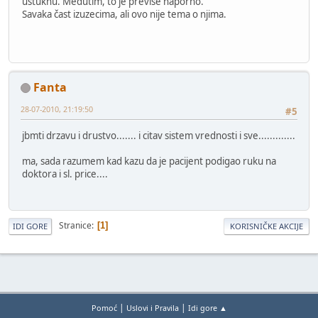
ustuknu. Međutim, to je previše naporno.
Savaka čast izuzecima, ali ovo nije tema o njima.
Fanta
28-07-2010, 21:19:50
#5
jbmti drzavu i drustvo....... i citav sistem vrednosti i sve.............
ma, sada razumem kad kazu da je pacijent podigao ruku na
doktora i sl. price....
Stranice
1
IDI GORE
KORISNIČKE AKCIJE
|
|
Pomoć
Uslovi i Pravila
Idi gore ▲