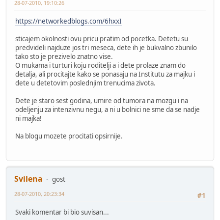
28-07-2010, 19:10:26
https://networkedblogs.com/6hxxI
sticajem okolnosti ovu pricu pratim od pocetka. Detetu su
predvideli najduze jos tri meseca, dete ih je bukvalno zbunilo
tako sto je prezivelo znatno vise.
O mukama i turturi koju roditelji a i dete prolaze znam do
detalja, ali procitajte kako se ponasaju na Institutu za majku i
dete u detetovim poslednjim trenucima zivota.
Dete je staro sest godina, umire od tumora na mozgu i na
odeljenju za intenzivnu negu, a ni u bolnici ne sme da se nadje
ni majka!
Na blogu mozete procitati opsirnije.
Svilena
gost
28-07-2010, 20:23:34
#1
Svaki komentar bi bio suvisan...