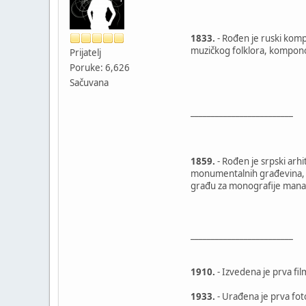
1833.
- Rođen je ruski komp
muzičkog folklora, komponov
Prijatelj
Poruke: 6,626
Sačuvana
_________________________
1859.
- Rođen je srpski arh
monumentalnih građevina, u
građu za monografije manast
_________________________
1910.
- Izvedena je prva fi
1933.
- Urađena je prva foto