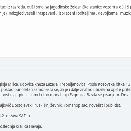
ortaci iz razreda, otišli smo sa jagodinske železničke stanice vozom u o3 15 (
anije) ,naizgled veseli i raspevani , ispraćeni roditeljima , devojkama i muz
ginja Milica, udovica kneza Lazara Hrebeljanovića. Posle Kosovske bitke 13
ostao punoletan zamonašila se, ali je i dalje znatno uticala na opšte prili
jubostinja, gde je i umrla kao monahinja Evgenija. Bavila se pisanjem. Del
jlovič Dostojevski, ruski književnik, romanopisac, novelist i publicist.
42. država SAD-a.
oslednja kraljica Havaja.