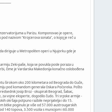
________
r konzervatorijuma u Parizu. Komponovao je opere,
 pod nazivom "Krojcerova sonata", o kojoj je reč u
e da diriguje u Metropoliten operi u Njujorku gde je
 armiju Zeki-paše, koja se povukla posle poraza u
orbi, čime je Vardarska Makedonija konačno oslobođena
frontu širokom oko 200 kilometara od Beograda do Guče,
 armiju pod komandom generala Oskara Poćoreka. Pošto
 predsednik Josip Broz - okupirali Beograd, Šabac,
e, za vojne eksperte, dogodilo čudo. Tri srpske armije -
ih okršaja potpuno razbile neprijatelja i do 15.
om bitke poginulo je više od 57.000 austrougarskih
iše od 140 topova, 3.500 vozila s municijom i 60.000