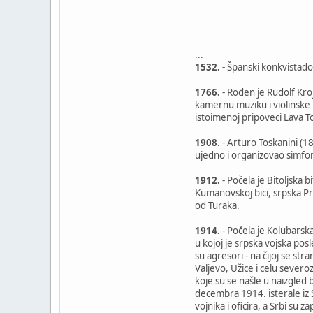
...
1532.
- Španski konkvistado
1766.
- Rođen je Rudolf Kro
kamernu muziku i violinske 
istoimenoj pripoveci Lava To
1908.
- Arturo Toskanini (18
ujedno i organizovao simfoni
1912.
- Počela je Bitoljska
Kumanovskoj bici, srpska P
od Turaka.
1914.
- Počela je Kolubarsk
u kojoj je srpska vojska p
su agresori - na čijoj se st
Valjevo, Užice i celu severo
koje su se našle u naizgled
decembra 1914. isterale iz 
vojnika i oficira, a Srbi su 