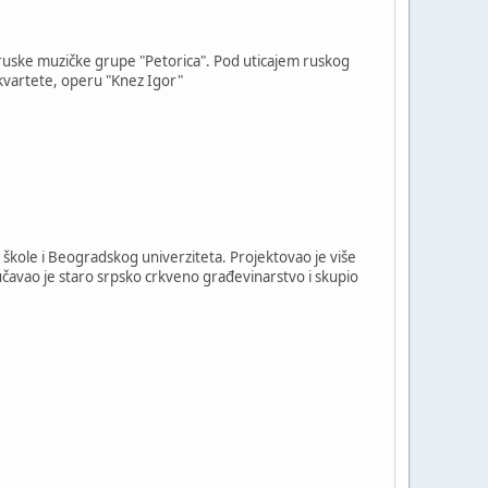
 ruske muzičke grupe "Petorica". Pod uticajem ruskog
kvartete, operu "Knez Igor"
 škole i Beogradskog univerziteta. Projektovao je više
avao je staro srpsko crkveno građevinarstvo i skupio