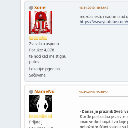
Sone
16-11-2010, 10:52:42
mozda nesto i naucimo od 
https://www.youtube.com
Zvezda u usponu
Poruke: 4,078
te noci kad me stignu
putevi
Lokacija: jagodina
Sačuvana
NameNo
16-11-2010, 15:40:53
- Danas je praznik Sveti 
Đorđe postradao je za vreme 
imao veliko bogatstvo koje j
Prijatelj
pobožni hrišćani sazidali s