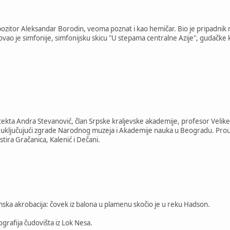
ozitor Aleksandar Borodin, veoma poznat i kao hemičar. Bio je pripadnik
ao je simfonije, simfonijsku skicu "U stepama centralne Azije", gudačke 
itekta Andra Stevanović, član Srpske kraljevske akademije, profesor Velike
ključujući zgrade Narodnog muzeja i Akademije nauka u Beogradu. Prouč
ira Gračanica, Kalenić i Dečani.
lmska akrobacija: čovek iz balona u plamenu skočio je u reku Hadson.
grafija čudovišta iz Lok Nesa.