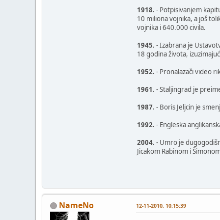
1918.
- Potpisivanjem kapit
10 miliona vojnika, a još to
vojnika i 640.000 civila.
1945.
- Izabrana je Ustavot
18 godina života, izuzimaj
1952.
- Pronalazači video r
1961.
- Staljingrad je prei
1987.
- Boris Jeljcin je sm
1992.
- Engleska anglikanska
2004.
- Umro je dugogodišnj
Jicakom Rabinom i Šimonom 
NameNo
12-11-2010, 10:15:39