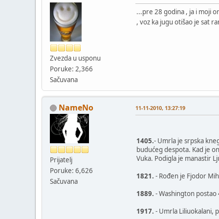
...pre 28 godina , ja i moji 
, voz ka jugu otišao je sat r
Zvezda u usponu
Poruke: 2,366
Sačuvana
NameNo
11-11-2010, 13:27:19
1405.
- Umrla je srpska kne
budućeg despota. Kad je on p
Vuka. Podigla je manastir L
Prijatelj
Poruke: 6,626
1821.
- Rođen je Fjodor Miha
Sačuvana
1889.
- Washington postao 
1917.
- Umrla Liliuokalani, p