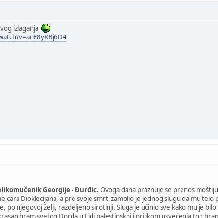
ovog izlaganja
/watch?v=anE8yKBj6D4
velikomučenik Georgije - Đurđic.
Ovoga dana praznuje se prenos moštiju s
cara Dioklecijana, a pre svoje smrti zamolio je jednog slugu da mu telo pr
e, po njegovoj želji, razdeljeno sirotinji. Sluga je učinio sve kako mu je b
u krasan hram svetog Đorđa u Lidi palestinskoj i prilikom osvećenja tog hr