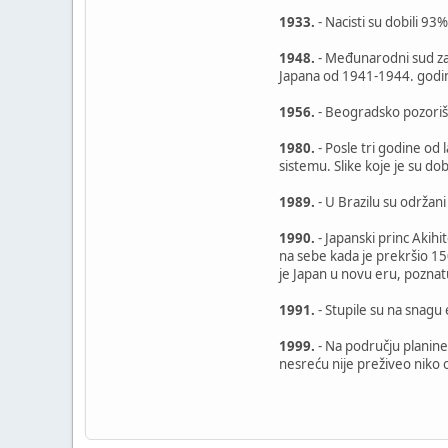
1933.
- Nacisti su dobili 9
1948.
- Međunarodni sud za r
Japana od 1941-1944. godi
1956.
- Beogradsko pozorišt
1980.
- Posle tri godine od
sistemu. Slike koje je su do
1989.
- U Brazilu su održani
1990.
- Japanski princ Akihi
na sebe kada je prekršio 1500
je Japan u novu eru, poznatu
1991.
- Stupile su na snagu
1999.
- Na području planine
nesreću nije preživeo niko o