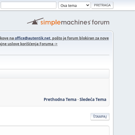
nkove na
office@autentik.net
, pošto je forum blokiran za nove
jne uslove korišćenja Foruma ->
Prethodna Tema
-
Sledeća Tema
ŠTAMPAJ