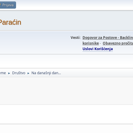
Prijava
Paraćin
Vesti:
Dogovor za Postove - Backli
korisnike
-
Obavezno pročita
Uslovi Korišćenja
teme
Društvo
Na današnji dan...
►
►