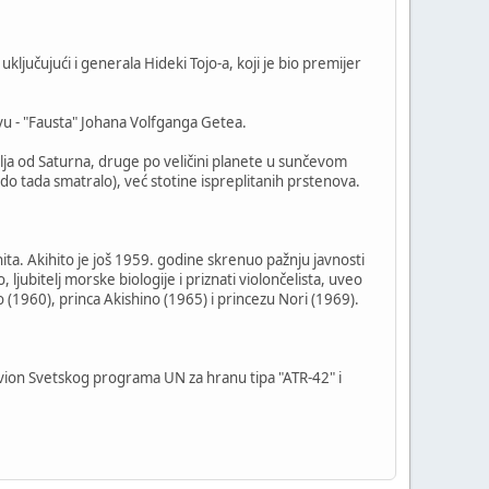
ljučujući i generala Hideki Tojo-a, koji je bio premijer
vu - "Fausta" Johana Volfganga Getea.
lja od Saturna, druge po veličini planete u sunčevom
 do tada smatralo), već stotine ispreplitanih prstenova.
ita. Akihito je još 1959. godine skrenuo pažnju javnosti
 ljubitelj morske biologije i priznati violončelista, uveo
o (1960), princa Akishino (1965) i princezu Nori (1969).
avion Svetskog programa UN za hranu tipa "ATR-42" i