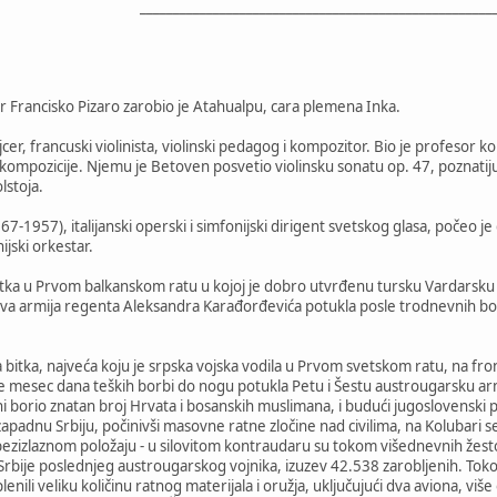
_____________________________________________________
r Francisko Pizaro zarobio je Atahualpu, cara plemena Inka.
jcer, francuski violinista, violinski pedagog i kompozitor. Bio je profeso
kompozicije. Njemu je Betoven posvetio violinsku sonatu op. 47, poznatiju
lstoja.
67-1957), italijanski operski i simfonijski dirigent svetskog glasa, počeo j
jski orkestar.
 bitka u Prvom balkanskom ratu u kojoj je dobro utvrđenu tursku Vardarsku
rva armija regenta Aleksandra Karađorđevića potukla posle trodnevnih b
a bitka, najveća koju je srpska vojska vodila u Prvom svetskom ratu, na 
osle mesec dana teških borbi do nogu potukla Petu i Šestu austrougarsku
rani borio znatan broj Hrvata i bosanskih muslimana, i budući jugoslovenski
zapadnu Srbiju, počinivši masovne ratne zločine nad civilima, na Kolubari s
 bezizlaznom položaju - u silovitom kontraudaru su tokom višednevnih žestok
Srbije poslednjeg austrougarskog vojnika, izuzev 42.538 zarobljenih. Tok
zaplenili veliku količinu ratnog materijala i oružja, uključujući dva aviona, v