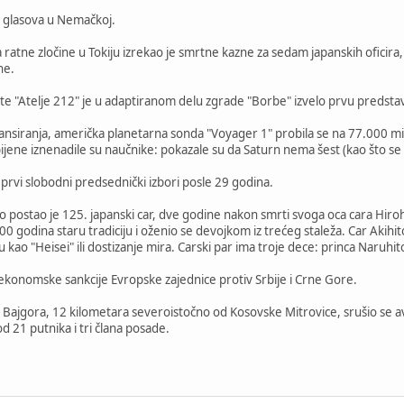
3% glasova u Nemačkoj.
atne zločine u Tokiju izrekao je smrtne kazne za sedam japanskih oficira, uk
ne.
e "Atelje 212" je u adaptiranom delu zgrade "Borbe" izvelo prvu predsta
 lansiranja, američka planetarna sonda "Voyager 1" probila se na 77.000 mi
bijene iznenadile su naučnike: pokazale su da Saturn nema šest (kao što se
 prvi slobodni predsednički izbori posle 29 godina.
to postao je 125. japanski car, dve godine nakon smrti svoga oca cara Hiroh
 godina staru tradiciju i oženio se devojkom iz trećeg staleža. Car Akihito,
 kao "Heisei" ili dostizanje mira. Carski par ima troje dece: princa Naruhit
 ekonomske sankcije Evropske zajednice protiv Srbije i Crne Gore.
 Bajgora, 12 kilometara severoistočno od Kosovske Mitrovice, srušio se 
d 21 putnika i tri člana posade.