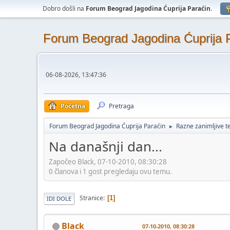
Dobro došli na
Forum Beograd Jagodina Ćuprija Paraćin
.
Forum Beograd Jagodina Ćuprija 
06-08-2026, 13:47:36
Početna
Pretraga
Forum Beograd Jagodina Ćuprija Paraćin
Razne zanimljive 
►
Na današnji dan...
Započeo Black, 07-10-2010, 08:30:28
0 članova i 1 gost pregledaju ovu temu.
Stranice
1
IDI DOLE
Black
07-10-2010, 08:30:28