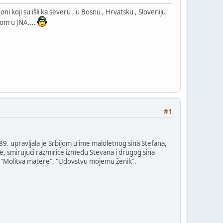
oni koji su išli ka severu , u Bosnu , Hrvatsku , Sloveniju
ikom u JNA....
#1
89. upravljala je Srbijom u ime maloletnog sina Stefana,
ke, smirujući razmirice između Stevana i drugog sina
a: "Molitva matere", "Udovstvu mojemu ženik".