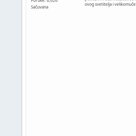
Poruke: 6,626
ovog svetitelja i velikomuč
Sačuvana