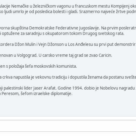
ulacije Nemačke u železničkom vagonu u francuskom mestu Kompijenj okonč
liko ljudi umrlo je od posledica bolesti i gladi. Srazmerno najveće žrtve pod
vorna skupština Demokratske Federativne Jugoslavije. Na prvim posleratni
ući optužene za saradnju s okupatorom tokom Drugog svetskog rata.
ikordera Džon Mulin i Vejn Džonson u Los Anđelesu su prvi put demonstriral
menovan u Volgograd. U carsko vreme taj grad se zvao Caricin.
enjen s položaja šefa moskovskih komunista.
 crkva napustila je vekovnu tradiciju i dopustila ženama da postanu svešte
i palestinski lider Jaser Arafat. Godine 1994. dobio je Nobelovu nagradu
Peresom, šefom izraelske diplomatije.