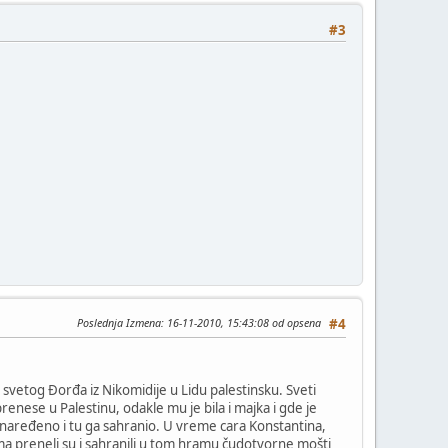
#3
Poslednja Izmena
: 16-11-2010, 15:43:08 od opsena
#4
vetog Đorđa iz Nikomidije u Lidu palestinsku. Sveti
enese u Palestinu, odakle mu je bila i majka i gde je
ilo naređeno i tu ga sahranio. U vreme cara Konstantina,
ama preneli su i sahranili u tom hramu čudotvorne mošti