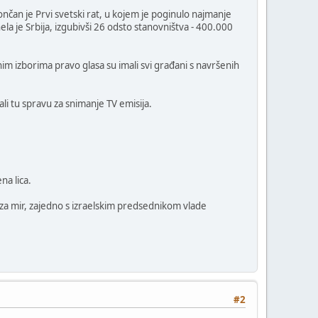
an je Prvi svetski rat, u kojem je poginulo najmanje
nela je Srbija, izgubivši 26 odsto stanovništva - 400.000
m izborima pravo glasa su imali svi građani s navršenih
i tu spravu za snimanje TV emisija.
na lica.
 za mir, zajedno s izraelskim predsednikom vlade
#2