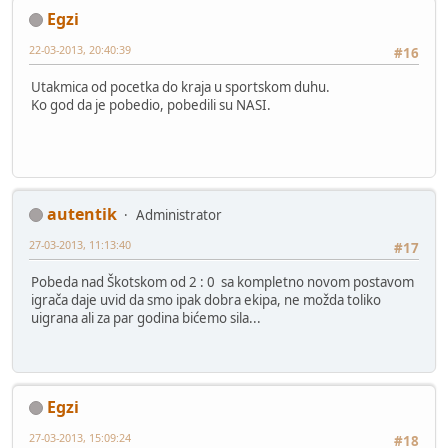
Egzi
22-03-2013, 20:40:39
#16
Utakmica od pocetka do kraja u sportskom duhu.
Ko god da je pobedio, pobedili su NASI.
autentik
Administrator
27-03-2013, 11:13:40
#17
Pobeda nad Škotskom od 2 : 0 sa kompletno novom postavom
igrača daje uvid da smo ipak dobra ekipa, ne možda toliko
uigrana ali za par godina bićemo sila...
Egzi
27-03-2013, 15:09:24
#18