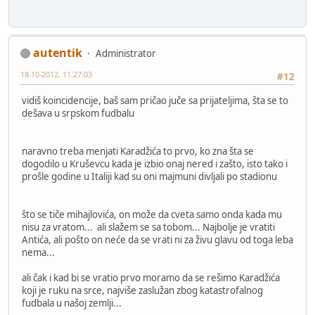
autentik
Administrator
18-10-2012, 11:27:03
#12
vidiš koincidencije, baš sam pričao juče sa prijateljima, šta se to
dešava u srpskom fudbalu
naravno treba menjati Karadžića to prvo, ko zna šta se
dogodilo u Kruševcu kada je izbio onaj nered i zašto, isto tako i
prošle godine u Italiji kad su oni majmuni divljali po stadionu
što se tiče mihajlovića, on može da cveta samo onda kada mu
nisu za vratom... ali slažem se sa tobom... Najbolje je vratiti
Antića, ali pošto on neće da se vrati ni za živu glavu od toga leba
nema...
ali čak i kad bi se vratio prvo moramo da se rešimo Karadžića
koji je ruku na srce, najviše zaslužan zbog katastrofalnog
fudbala u našoj zemlji...