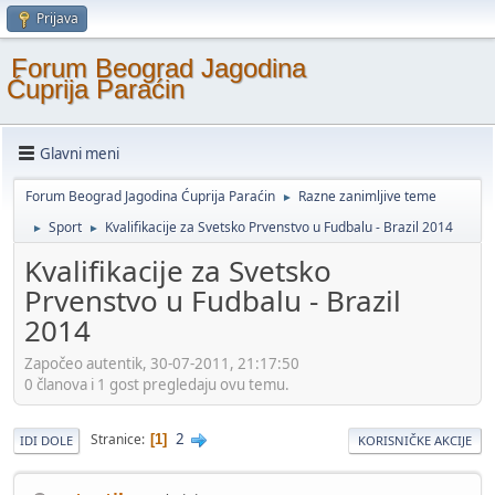
Prijava
Forum Beograd Jagodina
Ćuprija Paraćin
Glavni meni
Forum Beograd Jagodina Ćuprija Paraćin
Razne zanimljive teme
►
Sport
Kvalifikacije za Svetsko Prvenstvo u Fudbalu - Brazil 2014
►
►
Kvalifikacije za Svetsko
Prvenstvo u Fudbalu - Brazil
2014
Započeo autentik, 30-07-2011, 21:17:50
0 članova i 1 gost pregledaju ovu temu.
2
Stranice
1
IDI DOLE
KORISNIČKE AKCIJE