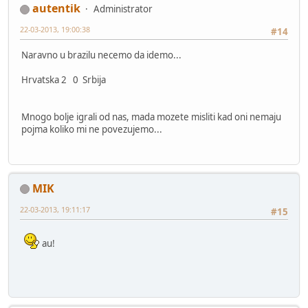
autentik
Administrator
22-03-2013, 19:00:38
#14
Naravno u brazilu necemo da idemo...
Hrvatska 2 0 Srbija
Mnogo bolje igrali od nas, mada mozete misliti kad oni nemaju
pojma koliko mi ne povezujemo...
MIK
22-03-2013, 19:11:17
#15
au!