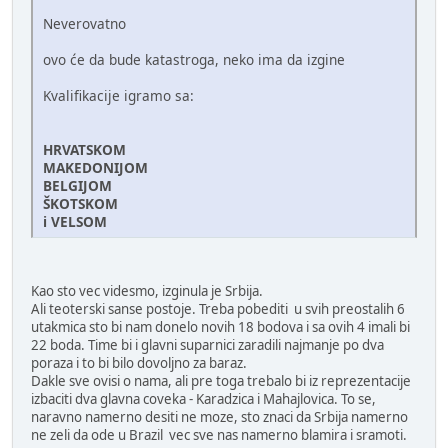
Neverovatno
ovo će da bude katastroga, neko ima da izgine
Kvalifikacije igramo sa:
HRVATSKOM
MAKEDONIJOM
BELGIJOM
ŠKOTSKOM
i VELSOM
Kao sto vec videsmo, izginula je Srbija.
Ali teoterski sanse postoje. Treba pobediti u svih preostalih 6
utakmica sto bi nam donelo novih 18 bodova i sa ovih 4 imali bi
22 boda. Time bi i glavni suparnici zaradili najmanje po dva
poraza i to bi bilo dovoljno za baraz.
Dakle sve ovisi o nama, ali pre toga trebalo bi iz reprezentacije
izbaciti dva glavna coveka - Karadzica i Mahajlovica. To se,
naravno namerno desiti ne moze, sto znaci da Srbija namerno
ne zeli da ode u Brazil vec sve nas namerno blamira i sramoti.