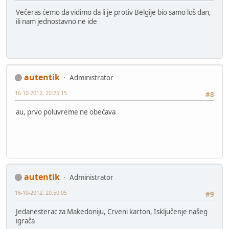
Večeras ćemo da vidimo da li je protiv Belgije bio samo loš dan,
ili nam jednostavno ne ide
autentik
Administrator
16-10-2012, 20:25:15
#8
au, prvo poluvreme ne obećava
autentik
Administrator
16-10-2012, 20:50:05
#9
Jedanesterac za Makedoniju, Crveni karton, Isključenje našeg
igrača