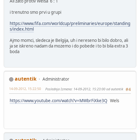
Ali zato protiv Welsa 6 : 1
i trenutno smo prvi u grupi
https://www.fifa.com/worldcup/preliminaries/europe/standing
s/index.html
Ajmo momci, sledeca je Belgija, uh i nereseno bi bilo dobro, ali
ja se iskreno nadam da mozemo i do pobede i to bi bila extra 3
boda
autentik
Administrator
14-09-2012, 15:22:50
Poslednja Izmena
: 14-09-2012, 15:23:00 od autentik
#4
https://www.youtube.com/watch?v=MWbrFiXke3Q
Wels