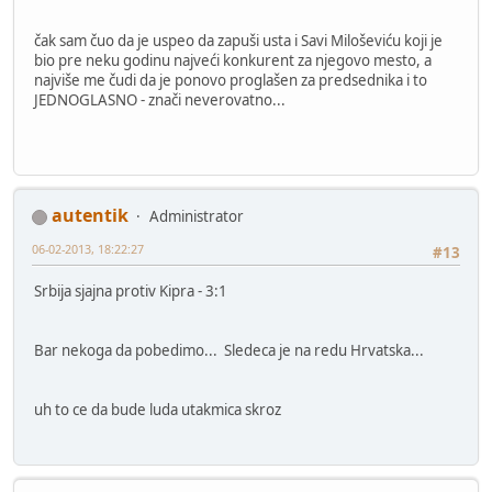
čak sam čuo da je uspeo da zapuši usta i Savi Miloševiću koji je
bio pre neku godinu najveći konkurent za njegovo mesto, a
najviše me čudi da je ponovo proglašen za predsednika i to
JEDNOGLASNO - znači neverovatno...
autentik
Administrator
06-02-2013, 18:22:27
#13
Srbija sjajna protiv Kipra - 3:1
Bar nekoga da pobedimo... Sledeca je na redu Hrvatska...
uh to ce da bude luda utakmica skroz