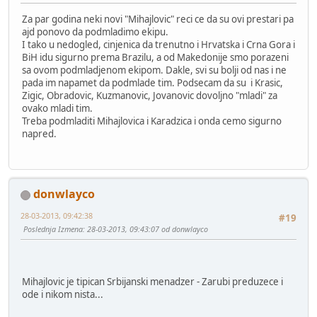
Za par godina neki novi "Mihajlovic" reci ce da su ovi prestari pa
ajd ponovo da podmladimo ekipu.
I tako u nedogled, cinjenica da trenutno i Hrvatska i Crna Gora i
BiH idu sigurno prema Brazilu, a od Makedonije smo porazeni
sa ovom podmladjenom ekipom. Dakle, svi su bolji od nas i ne
pada im napamet da podmlade tim. Podsecam da su i Krasic,
Zigic, Obradovic, Kuzmanovic, Jovanovic dovoljno "mladi" za
ovako mladi tim.
Treba podmladiti Mihajlovica i Karadzica i onda cemo sigurno
napred.
donwlayco
28-03-2013, 09:42:38
#19
Poslednja Izmena
: 28-03-2013, 09:43:07 od donwlayco
Mihajlovic je tipican Srbijanski menadzer - Zarubi preduzece i
ode i nikom nista...