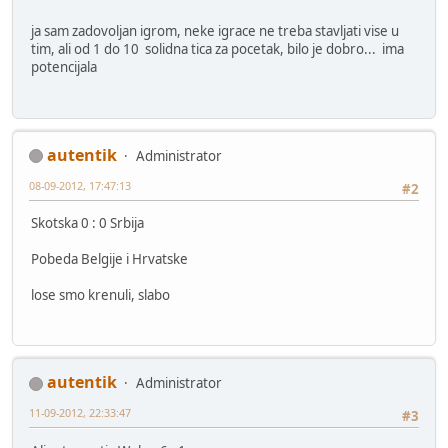
ja sam zadovoljan igrom, neke igrace ne treba stavljati vise u
tim, ali od 1 do 10 solidna tica za pocetak, bilo je dobro... ima
potencijala
autentik
Administrator
08-09-2012, 17:47:13
#2
Skotska 0 : 0 Srbija
Pobeda Belgije i Hrvatske
lose smo krenuli, slabo
autentik
Administrator
11-09-2012, 22:33:47
#3