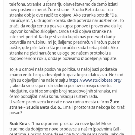
telefona. Stranke u scenariju obaveštavamo da ćemo izdati
novi poslovni imenik Žute strane - Studio Beta d.o.o. i da
stranka dobija dve različite objave. Ako stranka potrdi: "Da,
naručujem.", u drugom koraku sledi potvrda narudzbenice. To
znači, da vodja centra poziva kupca ponovo i proverava da li je
ugovor konačno sklopljen. Onda sledi objava stranke na
internet portal. Kada je stranka kupila naš proizvod i kad je
potvrdila naružbinu, mi joj šaljemo predračun il račun putem
pošte, gde piše tačno šta je naručila i kada treba platiti. Ako
stranka ne plati naručene usloge po našem protokolu u
dogovorenom roku, onda je pozivamo iz odeljenja naplate.
To je u osnovi naša poslovna politika. U našoj bazi podataka
imamo veliki broj zadovoljnih kupaca koji su dali izjavu. Neki od
njih su objavljeni na našem sajtu
https://www.studiobeta.org/
,tako da smo sigurni da radimo pozitivnu misiju u svetu.
Medjutim, da bi se smanjio broj nezadovoljnih stranaka, mi
ćemo poboljšati našu komunikaciju i sistem rada.
U vašem preduzeću kreirate nova radna mesta u firmi
Žute
strane – Studio Beta d.o.o..
Ima li prostora za nekoga ko traži
posao?
Rudi Kirar:
"Ima ogroman prostor za nove ljude! Mi se
trudimo da dobijemo nove prodavce u našim (pozivnim) Call -
centrima, uprkos tome da većina tvrdi da nema posla. Tako da