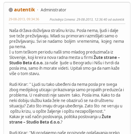
autentik
Administrator
29-08-2013, 09:34:36
Poslednja Izmena
: 29-08-2013, 12:36:40 od autentik
Naša država doživljava strašnu krizu. Posla nema, ljudi i dalje
sve teže preživljavaju. Mladi su primorani razmišljati samo o
preživljavanju. Svi se nadamo boljim vremenima, kojeg nema
pa nema.
I u tom teškom periodu našli smo mladog preduzimača iz
Slovenije, koji kreira nova radna mesta u firmi
Žute strane –
Studio Beta d.o.o.
za naše ljude u Beogradu i Nišu i tvrdi da
posla ima, samo ih morate videti. Upitali smo ga da nam kaže
više o tom stavu.
Rudi Kirar: " Ljudi su tako ubeđeni da nema posla pre svega
zbog medijskog uticaja i prikazivanja samo propalih preduzeća i
problema. U realnosti nije sasvim tako. Posla ima. Kako to da
neki dobiju službu kada žele ne obazirući se na društvenu
situaciju? Zato što imaju druga ubeđenja. Zato što ne veruju u
opštu krizu, u opšte žaljenje i opštu nezapošljenost."
Kakav je vaš način poslovanja, politika poslovanja u
Žute
strane – Studio Beta d.o.o.
?
Rudi Kirar: "Mi prodajemo naše proizvode oglašavanja preko