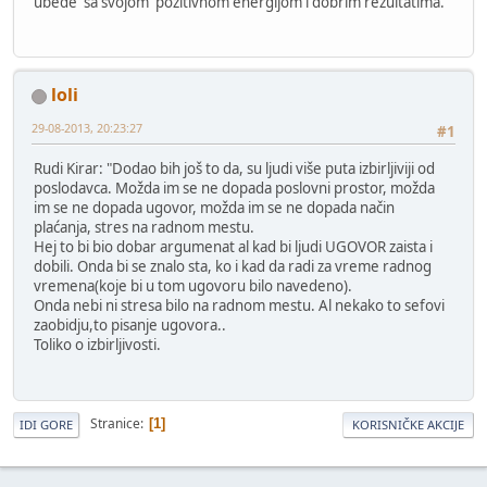
ubede sa svojom pozitivnom energijom i dobrim rezultatima."
loli
29-08-2013, 20:23:27
#1
Rudi Kirar: "Dodao bih još to da, su ljudi više puta izbirljiviji od
poslodavca. Možda im se ne dopada poslovni prostor, možda
im se ne dopada ugovor, možda im se ne dopada način
plaćanja, stres na radnom mestu.
Hej to bi bio dobar argumenat al kad bi ljudi UGOVOR zaista i
dobili. Onda bi se znalo sta, ko i kad da radi za vreme radnog
vremena(koje bi u tom ugovoru bilo navedeno).
Onda nebi ni stresa bilo na radnom mestu. Al nekako to sefovi
zaobidju,to pisanje ugovora..
Toliko o izbirljivosti.
Stranice
1
IDI GORE
KORISNIČKE AKCIJE