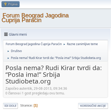
Prijava
Forum Beograd Jagodina
Ćuprija Paraćin
Glavni meni
Forum Beograd Jagodina Ćuprija Paraćin
Razne zanimljive teme
►
Društvo
►
Posla nema? Rudi Kirar tvrdi da: “Posla ima!” Srbija Studiobeta.org
►
Posla nema? Rudi Kirar tvrdi da:
“Posla ima!” Srbija
Studiobeta.org
Započeo autentik, 29-08-2013, 09:34:36
0 članova i 1 gost pregledaju ovu temu.
Stranice
1
IDI DOLE
KORISNIČKE AKCIJE