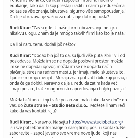
edukacije, tako da i ti koji prestaju raditi u našim preduzećima
odlaze sa više znanja, iskustava i sigurno više samopouzdanja."
Da li je obrazovanje važno za dobijanje dobrog posla?
Rudi Kirar:
"Zavisi gde. U našoj firmi obrazovanje ne igra
nikakvu ulogu. Znam da je mnogo takvih firmi kao što je naša."
Da li bi na tu temu dodali još nešto?
Rudi Kirar:
"Dodao bih još to da, su ljudi više puta izbirljiviji od
poslodavca. Možda im se ne dopada poslovni prostor, možda
im se ne dopada ugovor, možda im se ne dopada način
plaćanja, stres na radnom mestu, jer imaju malo iskustava itd.
Ljudi se moraju menjati. Moraju znati prihvatiti bilo koji posao, i
onda će ga dobiti. Naravno da je u redu da zatim kada već
imaju posao , traže mogućnosti napredovanja i boljih pozicija."
Možda bi čitaoce koji traže posao zanimalo kako da se dođe do
vas, do
Žute strane – Studio Beta d.o.o..
Možete li nam reći
kako da vas kontaktiraju?
Rudi Kirar:
,,Naravno. Na sajtu
https://www.studiobeta.org/
su sve potrebne informacije o našoj firmi, poslu i kontakti. Ne
zaboravite – zapošljavamo sve vreme nove ljude, koji nas