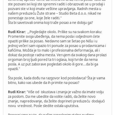
ste pozvani svi koji ste spremni raditi i obrazovati se u prodaji i
pozvani ste vi koji imate veštine upravljanja. Radnih mesta u
našem preduzeću Žute strane – Studio Beta d.o.o. nikad ne
ponestaje za one, koje žele raditi."
Šta bi savetovali onima koji traže posao a ne dobiju ga?
Rudi Kirar:
,,Pogledajte okolo. Prilike su na svakom koraku:
Promenite svoja ubeđenja, da nema posla i odjednom ćete
opaziti prilike za posao. Nedavno sam se šetao po Nišu i u
jednoj večeri sam opazio tri ponude za posao u prodavnicama i
kafićima. Možda je to malo i profesionalna deformacija, ali i
dokaz da postoje radna mesta. Verujem da svakog dana prolazi
orgoman broj ljudi pored ta tri oglasa, koji tvrde da nema
posla. A uz put zaborave pogledati okolo ili gore...da bi ga
opazili."
Šta posle, kada dođu na razgovor kod poslodavca? Šta je vama
bitno, kako vas ubede da ih primite na posao?
Rudi Kirar:
"Više od iskustava i znanja je važno da imate volju
za poslom. Da me ubedite da volite raditi, da želite novo
znanje, napredovanje, da želite doprineti preduzeću dodajući
novu vrednost. Posle sledite ostala uputstva.
Ponosni smo na to, da našim zaposlenim stalno nudimo