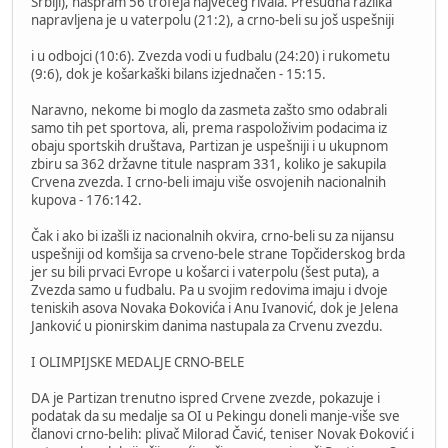
Srbiji), naspram 56 trofeja najvećeg rivala. Presudna razlika
napravljena je u vaterpolu (21:2), a crno-beli su još uspešniji
i u odbojci (10:6). Zvezda vodi u fudbalu (24:20) i rukometu
(9:6), dok je košarkaški bilans izjednačen - 15:15.
Naravno, nekome bi moglo da zasmeta zašto smo odabrali
samo tih pet sportova, ali, prema raspoloživim podacima iz
obaju sportskih društava, Partizan je uspešniji i u ukupnom
zbiru sa 362 državne titule naspram 331, koliko je sakupila
Crvena zvezda. I crno-beli imaju više osvojenih nacionalnih
kupova - 176:142.
Čak i ako bi izašli iz nacionalnih okvira, crno-beli su za nijansu
uspešniji od komšija sa crveno-bele strane Topčiderskog brda
jer su bili prvaci Evrope u košarci i vaterpolu (šest puta), a
Zvezda samo u fudbalu. Pa u svojim redovima imaju i dvoje
teniskih asova Novaka Đokovića i Anu Ivanović, dok je Jelena
Janković u pionirskim danima nastupala za Crvenu zvezdu.
I OLIMPIJSKE MEDALJE CRNO-BELE
DA je Partizan trenutno ispred Crvene zvezde, pokazuje i
podatak da su medalje sa OI u Pekingu doneli manje-više sve
članovi crno-belih: plivač Milorad Čavić, teniser Novak Đoković i