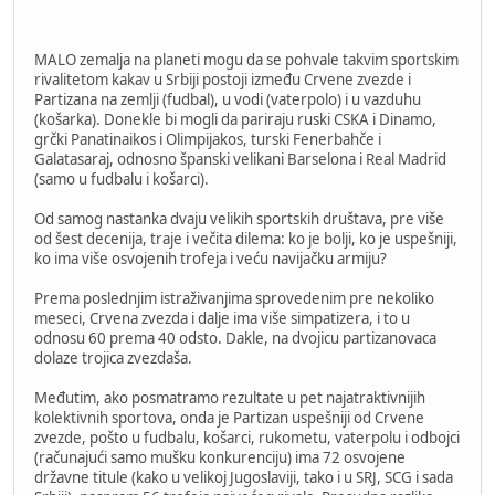
MALO zemalja na planeti mogu da se pohvale takvim sportskim
rivalitetom kakav u Srbiji postoji između Crvene zvezde i
Partizana na zemlji (fudbal), u vodi (vaterpolo) i u vazduhu
(košarka). Donekle bi mogli da pariraju ruski CSKA i Dinamo,
grčki Panatinaikos i Olimpijakos, turski Fenerbahče i
Galatasaraj, odnosno španski velikani Barselona i Real Madrid
(samo u fudbalu i košarci).
Od samog nastanka dvaju velikih sportskih društava, pre više
od šest decenija, traje i večita dilema: ko je bolji, ko je uspešniji,
ko ima više osvojenih trofeja i veću navijačku armiju?
Prema poslednjim istraživanjima sprovedenim pre nekoliko
meseci, Crvena zvezda i dalje ima više simpatizera, i to u
odnosu 60 prema 40 odsto. Dakle, na dvojicu partizanovaca
dolaze trojica zvezdaša.
Međutim, ako posmatramo rezultate u pet najatraktivnijih
kolektivnih sportova, onda je Partizan uspešniji od Crvene
zvezde, pošto u fudbalu, košarci, rukometu, vaterpolu i odbojci
(računajući samo mušku konkurenciju) ima 72 osvojene
državne titule (kako u velikoj Jugoslaviji, tako i u SRJ, SCG i sada