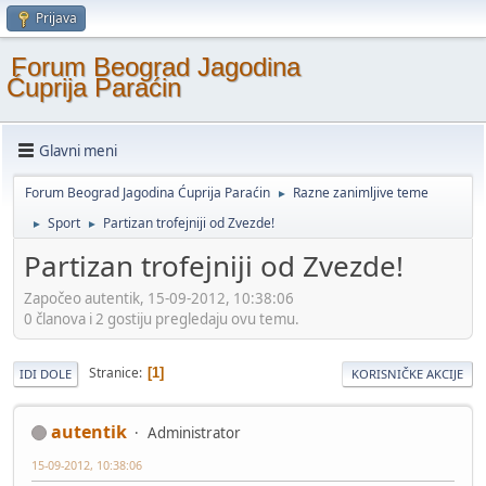
Prijava
Forum Beograd Jagodina
Ćuprija Paraćin
Glavni meni
Forum Beograd Jagodina Ćuprija Paraćin
Razne zanimljive teme
►
Sport
Partizan trofejniji od Zvezde!
►
►
Partizan trofejniji od Zvezde!
Započeo autentik, 15-09-2012, 10:38:06
0 članova i 2 gostiju pregledaju ovu temu.
Stranice
1
IDI DOLE
KORISNIČKE AKCIJE
autentik
Administrator
15-09-2012, 10:38:06