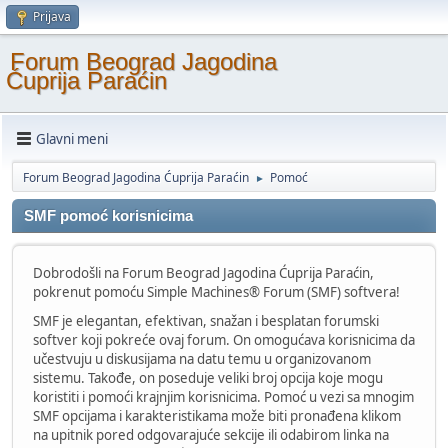
Prijava
Forum Beograd Jagodina
Ćuprija Paraćin
Glavni meni
Forum Beograd Jagodina Ćuprija Paraćin
Pomoć
►
SMF pomoć korisnicima
Dobrodošli na Forum Beograd Jagodina Ćuprija Paraćin,
pokrenut pomoću Simple Machines® Forum (SMF) softvera!
SMF je elegantan, efektivan, snažan i besplatan forumski
softver koji pokreće ovaj forum. On omogućava korisnicima da
učestvuju u diskusijama na datu temu u organizovanom
sistemu. Takođe, on poseduje veliki broj opcija koje mogu
koristiti i pomoći krajnjim korisnicima. Pomoć u vezi sa mnogim
SMF opcijama i karakteristikama može biti pronađena klikom
na upitnik pored odgovarajuće sekcije ili odabirom linka na