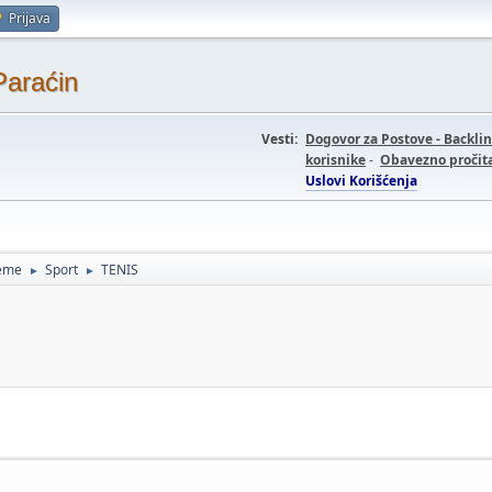
Prijava
Paraćin
Vesti:
Dogovor za Postove - Backli
korisnike
-
Obavezno pročita
Uslovi Korišćenja
teme
Sport
TENIS
►
►