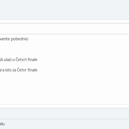
 pamte pobednici
i ulazi u Četvrt finale
ra isto za Četvr finale
alu