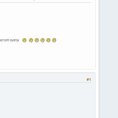
eniserom sveta
#1