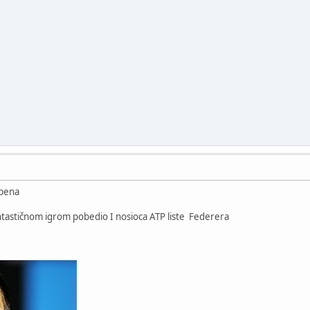
Opena
antastičnom igrom pobedio I nosioca ATP liste Federera