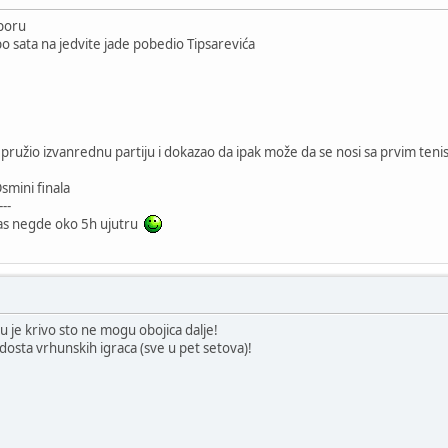
poru
o sata na jedvite jade pobedio Tipsarevića
e pružio izvanrednu partiju i dokazao da ipak može da se nosi sa prvim t
smini finala
---
ćas negde oko 5h ujutru
mu je krivo sto ne mogu obojica dalje!
dosta vrhunskih igraca (sve u pet setova)!