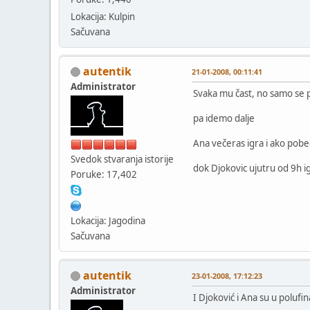
Lokacija: Kulpin
Sačuvana
autentik
21-01-2008, 00:11:41
Administrator
Svaka mu čast, no samo se
pa idemo dalje
Ana večeras igra i ako pobed
Svedok stvaranja istorije
dok Djokovic ujutru od 9h ig
Poruke: 17,402
Lokacija: Jagodina
Sačuvana
autentik
23-01-2008, 17:12:23
Administrator
I Djoković i Ana su u polufin