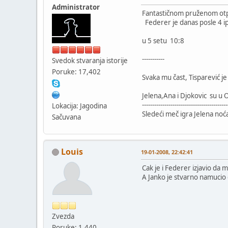
Administrator
Fantastičnom pruženom ot
Federer je danas posle 4 ip
u 5 setu 10:8
-----------
Svedok stvaranja istorije
Poruke: 17,402
Svaka mu čast, Tisparević j
Jelena,Ana i Djokovic su u O
------------------------------------------
Lokacija: Jagodina
Sledeći meč igra Jelena no
Sačuvana
Louis
19-01-2008, 22:42:41
Cak je i Federer izjavio da 
A Janko je stvarno namucio 
Zvezda
Poruke: 1,440